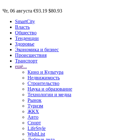
Чт, 06 августа
€93.19
$80.93
SmartCity
Власть
Общество
Тенденции
Здоровье
Экономика и бизнес
Происшествия
Транспорт
ещё...
Кино и Культура
Недвижимость
Строительство
Наука и образование
Технологии и медиа
Рынок
Туризм
ЖКХ
Авто
Спорт
LifeStyle
WishList
Добрые дела