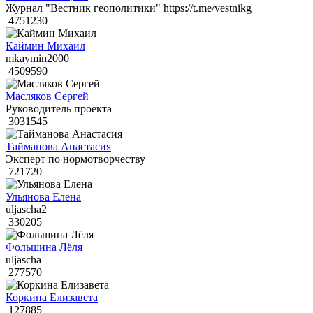
Журнал "Вестник геополитики" https://t.me/vestnikg
4751230
Каймин Михаил
mkaymin2000
4509590
Масляков Сергей
Руководитель проекта
3031545
Тайманова Анастасия
Эксперт по нормотворчеству
721720
Ульянова Елена
uljascha2
330205
Фольшина Лёля
uljascha
277570
Коркина Елизавета
127885