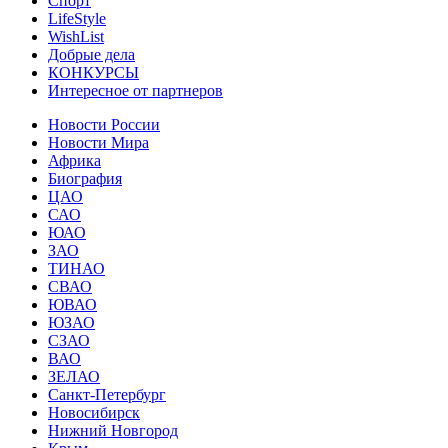
Спорт
LifeStyle
WishList
Добрые дела
КОНКУРСЫ
Интересное от партнеров
Новости России
Новости Мира
Африка
Биография
ЦАО
САО
ЮАО
ЗАО
ТИНАО
СВАО
ЮВАО
ЮЗАО
СЗАО
ВАО
ЗЕЛАО
Санкт-Петербург
Новосибирск
Нижний Новгород