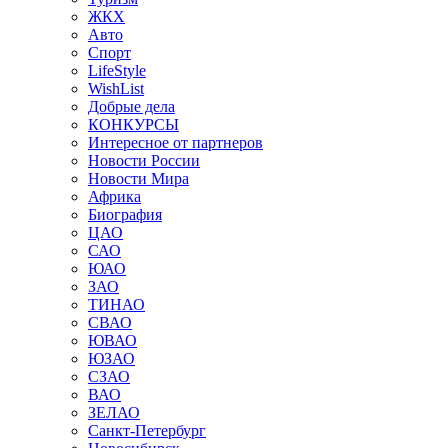
ЖКХ
Авто
Спорт
LifeStyle
WishList
Добрые дела
КОНКУРСЫ
Интересное от партнеров
Новости России
Новости Мира
Африка
Биография
ЦАО
САО
ЮАО
ЗАО
ТИНАО
СВАО
ЮВАО
ЮЗАО
СЗАО
ВАО
ЗЕЛАО
Санкт-Петербург