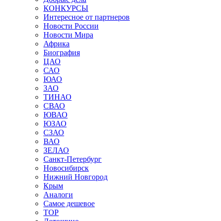
КОНКУРСЫ
Интересное от партнеров
Новости России
Новости Мира
Африка
Биография
ЦАО
САО
ЮАО
ЗАО
ТИНАО
СВАО
ЮВАО
ЮЗАО
СЗАО
ВАО
ЗЕЛАО
Санкт-Петербург
Новосибирск
Нижний Новгород
Крым
Аналоги
Самое дешевое
TOP