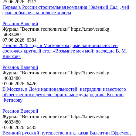
25.06.2026
3712
Первая в России строительная компания "Зеленый Сад", чей
флаг побывает на полюсе холода
Розанов Валерий
Журнал "Вестник геополитики" https://t.me/vestnikg
4683480
07.06.2026
6384
2 июня 2026 года в Московском доме национальностей
состоялся круглый стол «Возьмите меч мой: наследие В. М.
Клыкова
Розанов Валерий
Журнал "Вестник геополитики" https://t.me/vestnikg
4683480
07.06.2026
6426
В Москве, в Доме национальностей, наградили известного
общественного деятеля, юриста-международника Ксению
Фетисову
Розанов Валерий
Журнал "Вестник геополитики" https://t.me/vestnikg
4683480
07.06.2026
6435
Великий русский путешественник, казак Валентин Ефремов,