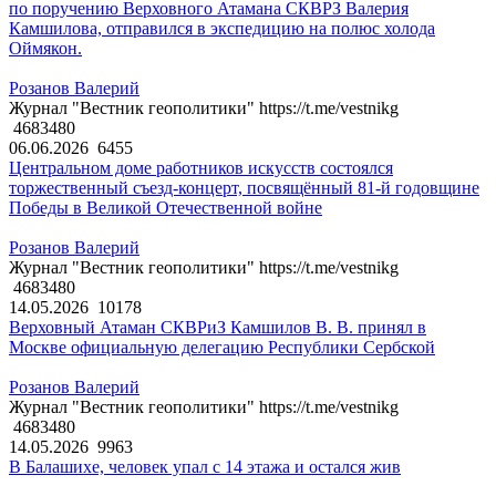
по поручению Верховного Атамана СКВРЗ Валерия
Камшилова, отправился в экспедицию на полюс холода
Оймякон.
Розанов Валерий
Журнал "Вестник геополитики" https://t.me/vestnikg
4683480
06.06.2026
6455
Центральном доме работников искусств состоялся
торжественный съезд-концерт, посвящённый 81-й годовщине
Победы в Великой Отечественной войне
Розанов Валерий
Журнал "Вестник геополитики" https://t.me/vestnikg
4683480
14.05.2026
10178
Верховный Атаман СКВРиЗ Камшилов В. В. принял в
Москве официальную делегацию Республики Сербской
Розанов Валерий
Журнал "Вестник геополитики" https://t.me/vestnikg
4683480
14.05.2026
9963
В Балашихе, человек упал с 14 этажа и остался жив