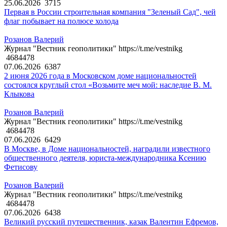
25.06.2026
3715
Первая в России строительная компания "Зеленый Сад", чей
флаг побывает на полюсе холода
Розанов Валерий
Журнал "Вестник геополитики" https://t.me/vestnikg
4684478
07.06.2026
6387
2 июня 2026 года в Московском доме национальностей
состоялся круглый стол «Возьмите меч мой: наследие В. М.
Клыкова
Розанов Валерий
Журнал "Вестник геополитики" https://t.me/vestnikg
4684478
07.06.2026
6429
В Москве, в Доме национальностей, наградили известного
общественного деятеля, юриста-международника Ксению
Фетисову
Розанов Валерий
Журнал "Вестник геополитики" https://t.me/vestnikg
4684478
07.06.2026
6438
Великий русский путешественник, казак Валентин Ефремов,