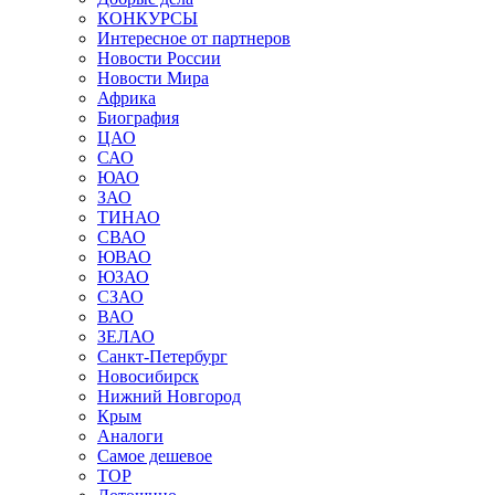
КОНКУРСЫ
Интересное от партнеров
Новости России
Новости Мира
Африка
Биография
ЦАО
САО
ЮАО
ЗАО
ТИНАО
СВАО
ЮВАО
ЮЗАО
СЗАО
ВАО
ЗЕЛАО
Санкт-Петербург
Новосибирск
Нижний Новгород
Крым
Аналоги
Самое дешевое
TOP