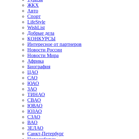
ЖКХ
Авто
Спорт
LifeStyle
WishList
Добрые дела
КОНКУРСЫ
Интересное от партнеров
Новости России
Новости Мира
Африка
Биография
ЦАО
САО
ЮАО
ЗАО
ТИНАО
СВАО
ЮВАО
ЮЗАО
СЗАО
ВАО
ЗЕЛАО
Санкт-Петербург