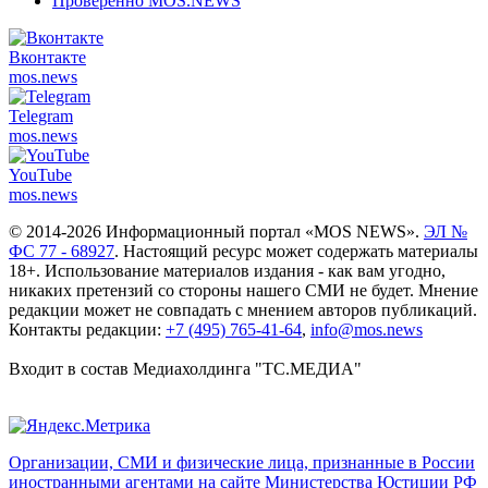
Проверенно MOS.NEWS
Вконтакте
mos.
news
Telegram
mos.
news
YouTube
mos.
news
© 2014-2026 Информационный портал «MOS NEWS».
ЭЛ №
ФС 77 - 68927
. Настоящий ресурс может содержать материалы
18+. Использование материалов издания - как вам угодно,
никаких претензий со стороны нашего СМИ не будет. Мнение
редакции может не совпадать с мнением авторов публикаций.
Контакты редакции:
+7 (495) 765-41-64
,
info@mos.news
Входит в состав Медиахолдинга "ТС.МЕДИА"
Организации, СМИ и физические лица, признанные в России
иностранными агентами на сайте Министерства Юстиции РФ