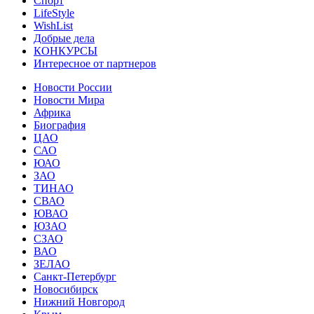
Спорт
LifeStyle
WishList
Добрые дела
КОНКУРСЫ
Интересное от партнеров
Новости России
Новости Мира
Африка
Биография
ЦАО
САО
ЮАО
ЗАО
ТИНАО
СВАО
ЮВАО
ЮЗАО
СЗАО
ВАО
ЗЕЛАО
Санкт-Петербург
Новосибирск
Нижний Новгород