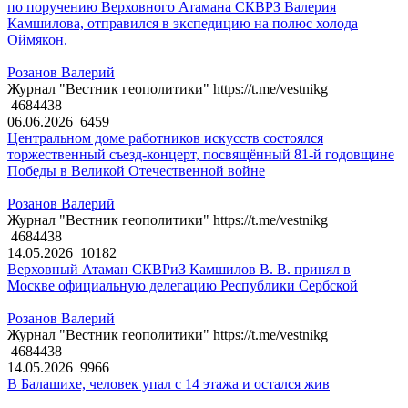
по поручению Верховного Атамана СКВРЗ Валерия
Камшилова, отправился в экспедицию на полюс холода
Оймякон.
Розанов Валерий
Журнал "Вестник геополитики" https://t.me/vestnikg
4684438
06.06.2026
6459
Центральном доме работников искусств состоялся
торжественный съезд-концерт, посвящённый 81-й годовщине
Победы в Великой Отечественной войне
Розанов Валерий
Журнал "Вестник геополитики" https://t.me/vestnikg
4684438
14.05.2026
10182
Верховный Атаман СКВРиЗ Камшилов В. В. принял в
Москве официальную делегацию Республики Сербской
Розанов Валерий
Журнал "Вестник геополитики" https://t.me/vestnikg
4684438
14.05.2026
9966
В Балашихе, человек упал с 14 этажа и остался жив