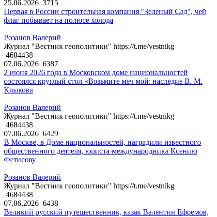
25.06.2026
3715
Первая в России строительная компания "Зеленый Сад", чей
флаг побывает на полюсе холода
Розанов Валерий
Журнал "Вестник геополитики" https://t.me/vestnikg
4684438
07.06.2026
6387
2 июня 2026 года в Московском доме национальностей
состоялся круглый стол «Возьмите меч мой: наследие В. М.
Клыкова
Розанов Валерий
Журнал "Вестник геополитики" https://t.me/vestnikg
4684438
07.06.2026
6429
В Москве, в Доме национальностей, наградили известного
общественного деятеля, юриста-международника Ксению
Фетисову
Розанов Валерий
Журнал "Вестник геополитики" https://t.me/vestnikg
4684438
07.06.2026
6438
Великий русский путешественник, казак Валентин Ефремов,