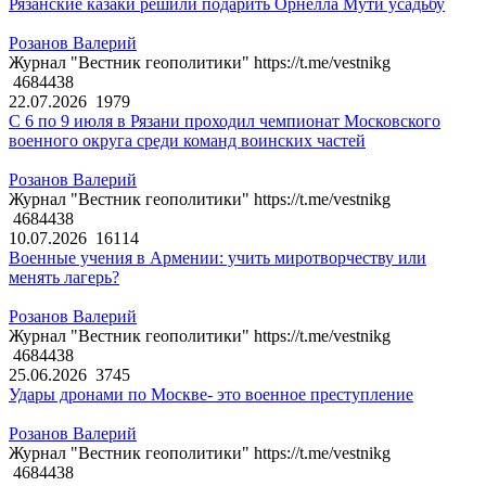
Рязанские казаки решили подарить Орнелла Мути усадьбу
Розанов Валерий
Журнал "Вестник геополитики" https://t.me/vestnikg
4684438
22.07.2026
1979
С 6 по 9 июля в Рязани проходил чемпионат Московского
военного округа среди команд воинских частей
Розанов Валерий
Журнал "Вестник геополитики" https://t.me/vestnikg
4684438
10.07.2026
16114
Военные учения в Армении: учить миротворчеству или
менять лагерь?
Розанов Валерий
Журнал "Вестник геополитики" https://t.me/vestnikg
4684438
25.06.2026
3745
Удары дронами по Москве- это военное преступление
Розанов Валерий
Журнал "Вестник геополитики" https://t.me/vestnikg
4684438