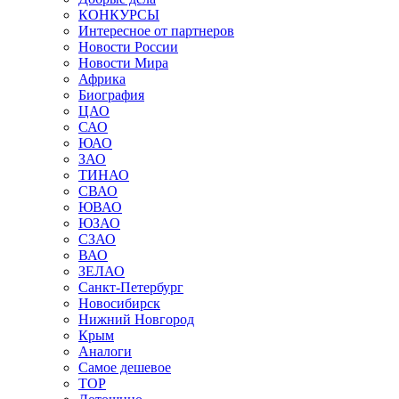
КОНКУРСЫ
Интересное от партнеров
Новости России
Новости Мира
Африка
Биография
ЦАО
САО
ЮАО
ЗАО
ТИНАО
СВАО
ЮВАО
ЮЗАО
СЗАО
ВАО
ЗЕЛАО
Санкт-Петербург
Новосибирск
Нижний Новгород
Крым
Аналоги
Самое дешевое
TOP