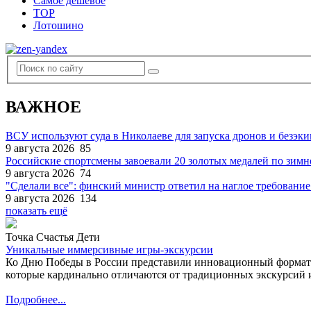
Самое дешевое
TOP
Лотошино
ВАЖНОЕ
ВСУ используют суда в Николаеве для запуска дронов и безэк
9 августа 2026
85
Российские спортсмены завоевали 20 золотых медалей по зим
9 августа 2026
74
"Сделали все": финский министр ответил на наглое требование
9 августа 2026
134
показать ещё
Точка Счастья Дети
Уникальные иммерсивные игры-экскурсии
Ко Дню Победы в России представили инновационный формат
которые кардинально отличаются от традиционных экскурсий и
Подробнее...