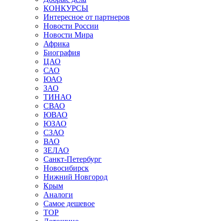
КОНКУРСЫ
Интересное от партнеров
Новости России
Новости Мира
Африка
Биография
ЦАО
САО
ЮАО
ЗАО
ТИНАО
СВАО
ЮВАО
ЮЗАО
СЗАО
ВАО
ЗЕЛАО
Санкт-Петербург
Новосибирск
Нижний Новгород
Крым
Аналоги
Самое дешевое
TOP