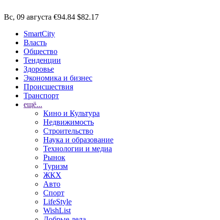
Вс, 09 августа
€94.84
$82.17
SmartCity
Власть
Общество
Тенденции
Здоровье
Экономика и бизнес
Происшествия
Транспорт
ещё...
Кино и Культура
Недвижимость
Строительство
Наука и образование
Технологии и медиа
Рынок
Туризм
ЖКХ
Авто
Спорт
LifeStyle
WishList
Добрые дела