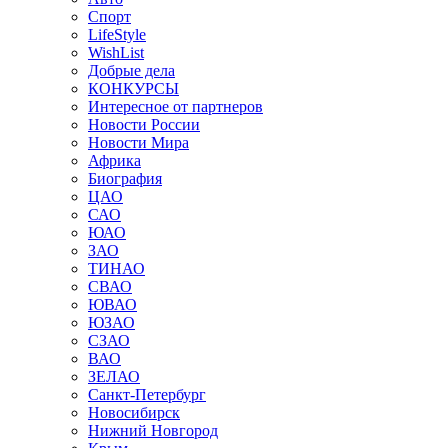
Спорт
LifeStyle
WishList
Добрые дела
КОНКУРСЫ
Интересное от партнеров
Новости России
Новости Мира
Африка
Биография
ЦАО
САО
ЮАО
ЗАО
ТИНАО
СВАО
ЮВАО
ЮЗАО
СЗАО
ВАО
ЗЕЛАО
Санкт-Петербург
Новосибирск
Нижний Новгород