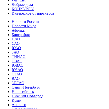
WishList
Добрые дела
КОНКУРСЫ
Интересное от партнеров
Новости России
Новости Мира
Африка
Биография
ЦАО
САО
ЮАО
ЗАО
ТИНАО
СВАО
ЮВАО
ЮЗАО
СЗАО
ВАО
ЗЕЛАО
Санкт-Петербург
Новосибирск
Нижний Новгород
Крым
Аналоги