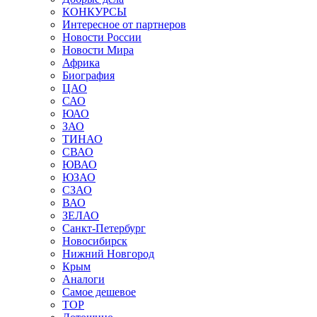
КОНКУРСЫ
Интересное от партнеров
Новости России
Новости Мира
Африка
Биография
ЦАО
САО
ЮАО
ЗАО
ТИНАО
СВАО
ЮВАО
ЮЗАО
СЗАО
ВАО
ЗЕЛАО
Санкт-Петербург
Новосибирск
Нижний Новгород
Крым
Аналоги
Самое дешевое
TOP