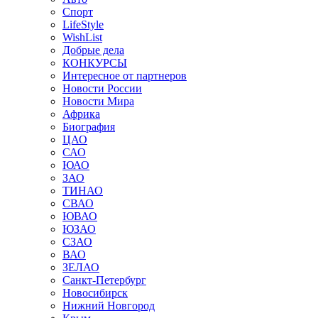
Спорт
LifeStyle
WishList
Добрые дела
КОНКУРСЫ
Интересное от партнеров
Новости России
Новости Мира
Африка
Биография
ЦАО
САО
ЮАО
ЗАО
ТИНАО
СВАО
ЮВАО
ЮЗАО
СЗАО
ВАО
ЗЕЛАО
Санкт-Петербург
Новосибирск
Нижний Новгород