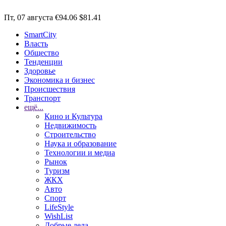
Пт, 07 августа
€94.06
$81.41
SmartCity
Власть
Общество
Тенденции
Здоровье
Экономика и бизнес
Происшествия
Транспорт
ещё...
Кино и Культура
Недвижимость
Строительство
Наука и образование
Технологии и медиа
Рынок
Туризм
ЖКХ
Авто
Спорт
LifeStyle
WishList
Добрые дела