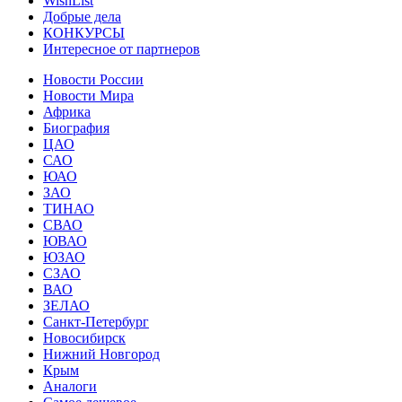
WishList
Добрые дела
КОНКУРСЫ
Интересное от партнеров
Новости России
Новости Мира
Африка
Биография
ЦАО
САО
ЮАО
ЗАО
ТИНАО
СВАО
ЮВАО
ЮЗАО
СЗАО
ВАО
ЗЕЛАО
Санкт-Петербург
Новосибирск
Нижний Новгород
Крым
Аналоги