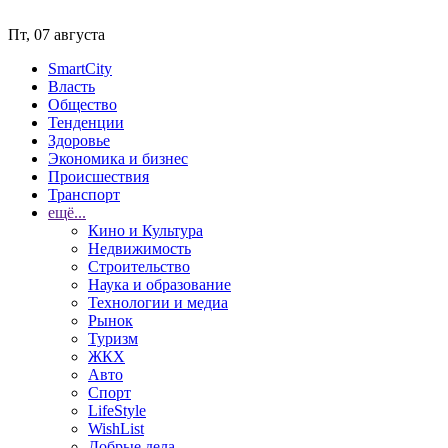
Пт, 07 августа
SmartCity
Власть
Общество
Тенденции
Здоровье
Экономика и бизнес
Происшествия
Транспорт
ещё...
Кино и Культура
Недвижимость
Строительство
Наука и образование
Технологии и медиа
Рынок
Туризм
ЖКХ
Авто
Спорт
LifeStyle
WishList
Добрые дела