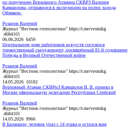
по поручению Верховного Атамана СКВРЗ Валерия
Камшилова, отправился в экспедицию на полюс холода
Оймякон.
Розанов Валерий
Журнал "Вестник геополитики" https://t.me/vestnikg
4684101
06.06.2026
6459
Центральном доме работников искусств состоялся
торжественный съезд-концерт, посвящённый 81-й годовщине
Победы в Великой Отечественной войне
Розанов Валерий
Журнал "Вестник геополитики" https://t.me/vestnikg
4684101
14.05.2026
10182
Верховный Атаман СКВРиЗ Камшилов В. В. принял в
Москве официальную делегацию Республики Сербской
Розанов Валерий
Журнал "Вестник геополитики" https://t.me/vestnikg
4684101
14.05.2026
9966
В Балашихе, человек упал с 14 этажа и остался жив