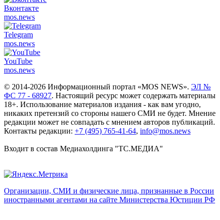
Вконтакте
mos.
news
Telegram
mos.
news
YouTube
mos.
news
© 2014-2026 Информационный портал «MOS NEWS».
ЭЛ №
ФС 77 - 68927
. Настоящий ресурс может содержать материалы
18+. Использование материалов издания - как вам угодно,
никаких претензий со стороны нашего СМИ не будет. Мнение
редакции может не совпадать с мнением авторов публикаций.
Контакты редакции:
+7 (495) 765-41-64
,
info@mos.news
Входит в состав Медиахолдинга "ТС.МЕДИА"
Организации, СМИ и физические лица, признанные в России
иностранными агентами на сайте Министерства Юстиции РФ