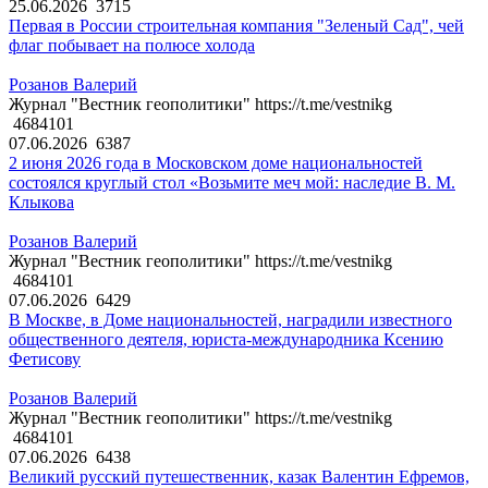
25.06.2026
3715
Первая в России строительная компания "Зеленый Сад", чей
флаг побывает на полюсе холода
Розанов Валерий
Журнал "Вестник геополитики" https://t.me/vestnikg
4684101
07.06.2026
6387
2 июня 2026 года в Московском доме национальностей
состоялся круглый стол «Возьмите меч мой: наследие В. М.
Клыкова
Розанов Валерий
Журнал "Вестник геополитики" https://t.me/vestnikg
4684101
07.06.2026
6429
В Москве, в Доме национальностей, наградили известного
общественного деятеля, юриста-международника Ксению
Фетисову
Розанов Валерий
Журнал "Вестник геополитики" https://t.me/vestnikg
4684101
07.06.2026
6438
Великий русский путешественник, казак Валентин Ефремов,