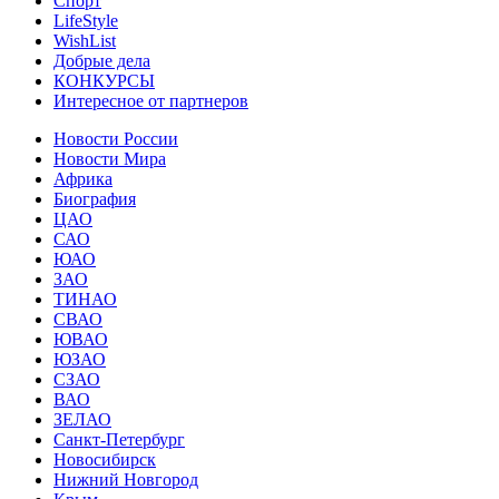
Спорт
LifeStyle
WishList
Добрые дела
КОНКУРСЫ
Интересное от партнеров
Новости России
Новости Мира
Африка
Биография
ЦАО
САО
ЮАО
ЗАО
ТИНАО
СВАО
ЮВАО
ЮЗАО
СЗАО
ВАО
ЗЕЛАО
Санкт-Петербург
Новосибирск
Нижний Новгород