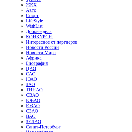
ЖКХ
Авто
Спорт
LifeStyle
WishList
Добрые дела
КОНКУРСЫ
Интересное от партнеров
Новости России
Новости Мира
Африка
Биография
ЦАО
САО
ЮАО
ЗАО
ТИНАО
СВАО
ЮВАО
ЮЗАО
СЗАО
ВАО
ЗЕЛАО
Санкт-Петербург