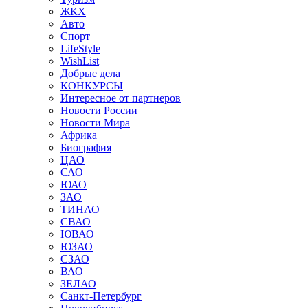
ЖКХ
Авто
Спорт
LifeStyle
WishList
Добрые дела
КОНКУРСЫ
Интересное от партнеров
Новости России
Новости Мира
Африка
Биография
ЦАО
САО
ЮАО
ЗАО
ТИНАО
СВАО
ЮВАО
ЮЗАО
СЗАО
ВАО
ЗЕЛАО
Санкт-Петербург