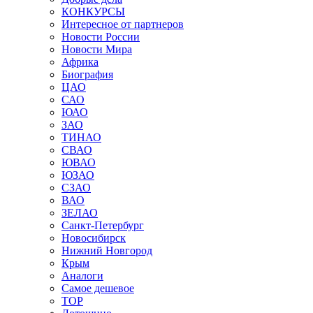
КОНКУРСЫ
Интересное от партнеров
Новости России
Новости Мира
Африка
Биография
ЦАО
САО
ЮАО
ЗАО
ТИНАО
СВАО
ЮВАО
ЮЗАО
СЗАО
ВАО
ЗЕЛАО
Санкт-Петербург
Новосибирск
Нижний Новгород
Крым
Аналоги
Самое дешевое
TOP