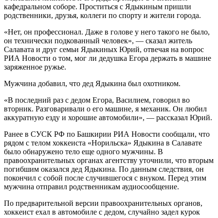
кафедральном соборе. Проститься с Ядыкиным пришли
родственники, друзья, коллеги по спорту и жители города.
«Нет, он профессионал. Даже в голове у него такого не было,
он технически подкованный человек», — сказал житель
Салавата и друг семьи Ядыкиных Юрий, отвечая на вопрос
РИА Новости о том, мог ли дедушка Егора держать в машине
заряженное ружье.
Мужчина добавил, что дед Ядыкина был охотником.
«В последний раз с дедом Егора, Василием, говорил во
вторник. Разговаривали о его машине, я механик. Он любил
аккуратную езду и хорошие автомобили», — рассказал Юрий.
Ранее в СУСК РФ по Башкирии РИА Новости сообщали, что
рядом с телом хоккеиста «Норильска» Ядыкина в Салавате
было обнаружено тело еще одного мужчины. В
правоохранительных органах агентству уточнили, что вторым
погибшим оказался дед Ядыкина. По данным следствия, он
покончил с собой после случившегося с внуком. Перед этим
мужчина отправил родственникам аудиосообщение.
По предварительной версии правоохранительных органов,
хоккеист ехал в автомобиле с дедом, случайно задел курок