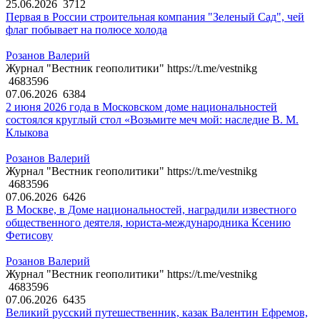
25.06.2026
3712
Первая в России строительная компания "Зеленый Сад", чей
флаг побывает на полюсе холода
Розанов Валерий
Журнал "Вестник геополитики" https://t.me/vestnikg
4683596
07.06.2026
6384
2 июня 2026 года в Московском доме национальностей
состоялся круглый стол «Возьмите меч мой: наследие В. М.
Клыкова
Розанов Валерий
Журнал "Вестник геополитики" https://t.me/vestnikg
4683596
07.06.2026
6426
В Москве, в Доме национальностей, наградили известного
общественного деятеля, юриста-международника Ксению
Фетисову
Розанов Валерий
Журнал "Вестник геополитики" https://t.me/vestnikg
4683596
07.06.2026
6435
Великий русский путешественник, казак Валентин Ефремов,