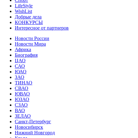
Спорт
LifeStyle
WishList
Добрые дела
КОНКУРСЫ
Интересное от партнеров
Новости России
Новости Мира
Африка
Биография
ЦАО
САО
ЮАО
ЗАО
ТИНАО
СВАО
ЮВАО
ЮЗАО
СЗАО
ВАО
ЗЕЛАО
Санкт-Петербург
Новосибирск
Нижний Новгород