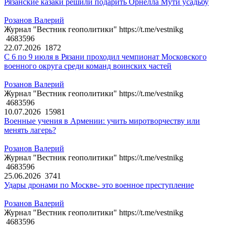
Рязанские казаки решили подарить Орнелла Мути усадьбу
Розанов Валерий
Журнал "Вестник геополитики" https://t.me/vestnikg
4683596
22.07.2026
1872
С 6 по 9 июля в Рязани проходил чемпионат Московского
военного округа среди команд воинских частей
Розанов Валерий
Журнал "Вестник геополитики" https://t.me/vestnikg
4683596
10.07.2026
15981
Военные учения в Армении: учить миротворчеству или
менять лагерь?
Розанов Валерий
Журнал "Вестник геополитики" https://t.me/vestnikg
4683596
25.06.2026
3741
Удары дронами по Москве- это военное преступление
Розанов Валерий
Журнал "Вестник геополитики" https://t.me/vestnikg
4683596