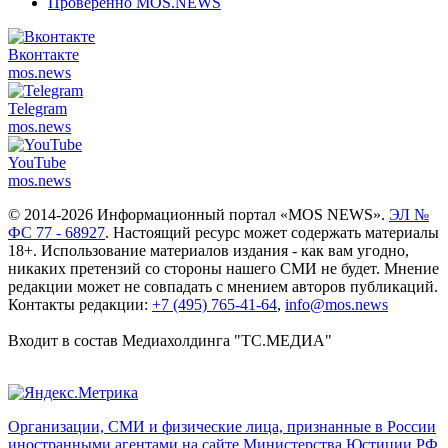
Проверенно MOS.NEWS
Вконтакте
mos.
news
Telegram
mos.
news
YouTube
mos.
news
© 2014-2026 Информационный портал «MOS NEWS».
ЭЛ №
ФС 77 - 68927
. Настоящий ресурс может содержать материалы
18+. Использование материалов издания - как вам угодно,
никаких претензий со стороны нашего СМИ не будет. Мнение
редакции может не совпадать с мнением авторов публикаций.
Контакты редакции:
+7 (495) 765-41-64
,
info@mos.news
Входит в состав Медиахолдинга "ТС.МЕДИА"
Организации, СМИ и физические лица, признанные в России
иностранными агентами на сайте Министерства Юстиции РФ