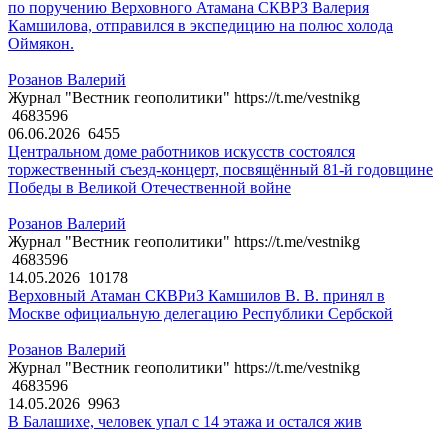
по поручению Верховного Атамана СКВРЗ Валерия
Камшилова, отправился в экспедицию на полюс холода
Оймякон.
Розанов Валерий
Журнал "Вестник геополитики" https://t.me/vestnikg
4683596
06.06.2026
6455
Центральном доме работников искусств состоялся
торжественный съезд-концерт, посвящённый 81-й годовщине
Победы в Великой Отечественной войне
Розанов Валерий
Журнал "Вестник геополитики" https://t.me/vestnikg
4683596
14.05.2026
10178
Верховный Атаман СКВРиЗ Камшилов В. В. принял в
Москве официальную делегацию Республики Сербской
Розанов Валерий
Журнал "Вестник геополитики" https://t.me/vestnikg
4683596
14.05.2026
9963
В Балашихе, человек упал с 14 этажа и остался жив