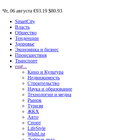
Чт, 06 августа
€93.19
$80.93
SmartCity
Власть
Общество
Тенденции
Здоровье
Экономика и бизнес
Происшествия
Транспорт
ещё...
Кино и Культура
Недвижимость
Строительство
Наука и образование
Технологии и медиа
Рынок
Туризм
ЖКХ
Авто
Спорт
LifeStyle
WishList
Добрые дела