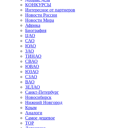
КОНКУРСЫ
Интересное от партнеров
Новости России
Новости Мира
Африка
Биография
ЦАО
САО
ЮАО
ЗАО
ТИНАО
СВАО
ЮВАО
ЮЗАО
СЗАО
ВАО
ЗЕЛАО
Санкт-Петербург
Новосибирск
Нижний Новгород
Крым
Аналоги
Самое дешевое
TOP