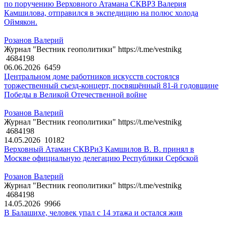
по поручению Верховного Атамана СКВРЗ Валерия
Камшилова, отправился в экспедицию на полюс холода
Оймякон.
Розанов Валерий
Журнал "Вестник геополитики" https://t.me/vestnikg
4684198
06.06.2026
6459
Центральном доме работников искусств состоялся
торжественный съезд-концерт, посвящённый 81-й годовщине
Победы в Великой Отечественной войне
Розанов Валерий
Журнал "Вестник геополитики" https://t.me/vestnikg
4684198
14.05.2026
10182
Верховный Атаман СКВРиЗ Камшилов В. В. принял в
Москве официальную делегацию Республики Сербской
Розанов Валерий
Журнал "Вестник геополитики" https://t.me/vestnikg
4684198
14.05.2026
9966
В Балашихе, человек упал с 14 этажа и остался жив