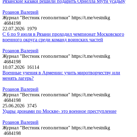
Рязанские казаки решили подарить Орнелла Мути усадьбу
Розанов Валерий
Журнал "Вестник геополитики" https://t.me/vestnikg
4684198
22.07.2026
1979
С 6 по 9 июля в Рязани проходил чемпионат Московского
военного округа среди команд воинских частей
Розанов Валерий
Журнал "Вестник геополитики" https://t.me/vestnikg
4684198
10.07.2026
16114
Военные учения в Армении: учить миротворчеству или
менять лагерь?
Розанов Валерий
Журнал "Вестник геополитики" https://t.me/vestnikg
4684198
25.06.2026
3745
Удары дронами по Москве- это военное преступление
Розанов Валерий
Журнал "Вестник геополитики" https://t.me/vestnikg
4684198