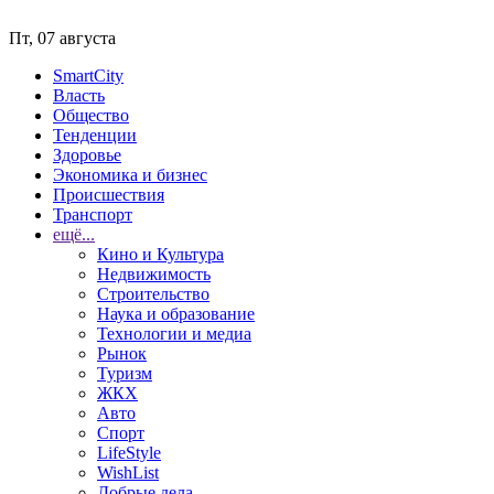
Пт, 07 августа
SmartCity
Власть
Общество
Тенденции
Здоровье
Экономика и бизнес
Происшествия
Транспорт
ещё...
Кино и Культура
Недвижимость
Строительство
Наука и образование
Технологии и медиа
Рынок
Туризм
ЖКХ
Авто
Спорт
LifeStyle
WishList
Добрые дела