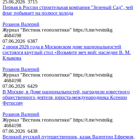
25.06.2026
3715
Первая в России строительная компания "Зеленый Сад", чей
флаг побывает на полюсе холода
Розанов Валерий
Журнал "Вестник геополитики" https://t.me/vestnikg
4684198
07.06.2026
6387
2 июня 2026 года в Московском доме национальностей
состоялся круглый стол «Возьмите меч мой: наследие В. М.
Клыкова
Розанов Валерий
Журнал "Вестник геополитики" https://t.me/vestnikg
4684198
07.06.2026
6429
В Москве, в Доме национальностей, наградили известного
общественного деятеля, юриста-международника Ксению
Фетисову
Розанов Валерий
Журнал "Вестник геополитики" https://t.me/vestnikg
4684198
07.06.2026
6438
Великий русский путешественник, казак Валентин Ефремов,