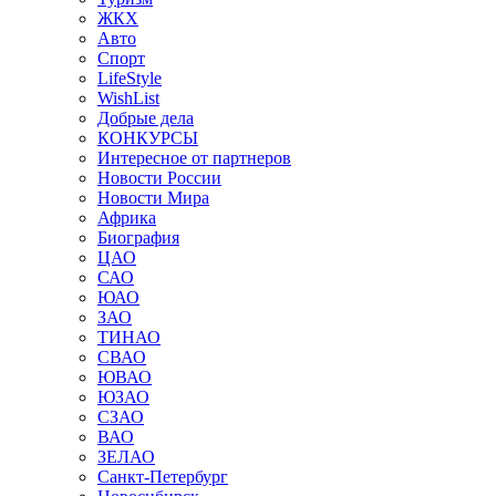
ЖКХ
Авто
Спорт
LifeStyle
WishList
Добрые дела
КОНКУРСЫ
Интересное от партнеров
Новости России
Новости Мира
Африка
Биография
ЦАО
САО
ЮАО
ЗАО
ТИНАО
СВАО
ЮВАО
ЮЗАО
СЗАО
ВАО
ЗЕЛАО
Санкт-Петербург