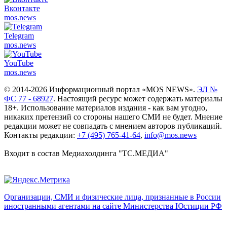
Вконтакте
mos.
news
Telegram
mos.
news
YouTube
mos.
news
© 2014-2026 Информационный портал «MOS NEWS».
ЭЛ №
ФС 77 - 68927
. Настоящий ресурс может содержать материалы
18+. Использование материалов издания - как вам угодно,
никаких претензий со стороны нашего СМИ не будет. Мнение
редакции может не совпадать с мнением авторов публикаций.
Контакты редакции:
+7 (495) 765-41-64
,
info@mos.news
Входит в состав Медиахолдинга "ТС.МЕДИА"
Организации, СМИ и физические лица, признанные в России
иностранными агентами на сайте Министерства Юстиции РФ