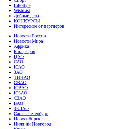
Спорт
LifeStyle
WishList
Добрые дела
КОНКУРСЫ
Интересное от партнеров
Новости России
Новости Мира
Африка
Биография
ЦАО
САО
ЮАО
ЗАО
ТИНАО
СВАО
ЮВАО
ЮЗАО
СЗАО
ВАО
ЗЕЛАО
Санкт-Петербург
Новосибирск
Нижний Новгород