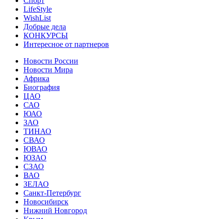
Спорт
LifeStyle
WishList
Добрые дела
КОНКУРСЫ
Интересное от партнеров
Новости России
Новости Мира
Африка
Биография
ЦАО
САО
ЮАО
ЗАО
ТИНАО
СВАО
ЮВАО
ЮЗАО
СЗАО
ВАО
ЗЕЛАО
Санкт-Петербург
Новосибирск
Нижний Новгород