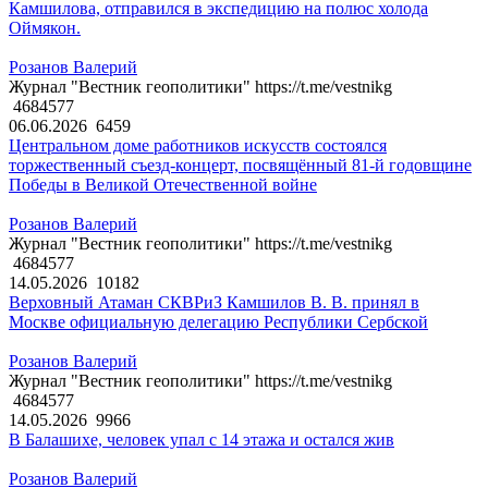
Камшилова, отправился в экспедицию на полюс холода
Оймякон.
Розанов Валерий
Журнал "Вестник геополитики" https://t.me/vestnikg
4684577
06.06.2026
6459
Центральном доме работников искусств состоялся
торжественный съезд-концерт, посвящённый 81-й годовщине
Победы в Великой Отечественной войне
Розанов Валерий
Журнал "Вестник геополитики" https://t.me/vestnikg
4684577
14.05.2026
10182
Верховный Атаман СКВРиЗ Камшилов В. В. принял в
Москве официальную делегацию Республики Сербской
Розанов Валерий
Журнал "Вестник геополитики" https://t.me/vestnikg
4684577
14.05.2026
9966
В Балашихе, человек упал с 14 этажа и остался жив
Розанов Валерий