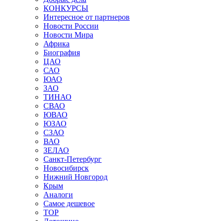
КОНКУРСЫ
Интересное от партнеров
Новости России
Новости Мира
Африка
Биография
ЦАО
САО
ЮАО
ЗАО
ТИНАО
СВАО
ЮВАО
ЮЗАО
СЗАО
ВАО
ЗЕЛАО
Санкт-Петербург
Новосибирск
Нижний Новгород
Крым
Аналоги
Самое дешевое
TOP