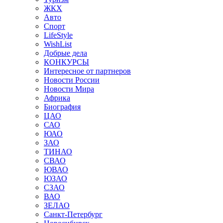
ЖКХ
Авто
Спорт
LifeStyle
WishList
Добрые дела
КОНКУРСЫ
Интересное от партнеров
Новости России
Новости Мира
Африка
Биография
ЦАО
САО
ЮАО
ЗАО
ТИНАО
СВАО
ЮВАО
ЮЗАО
СЗАО
ВАО
ЗЕЛАО
Санкт-Петербург