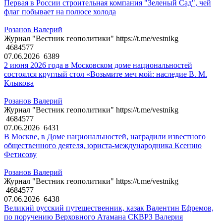
Первая в России строительная компания "Зеленый Сад", чей
флаг побывает на полюсе холода
Розанов Валерий
Журнал "Вестник геополитики" https://t.me/vestnikg
4684577
07.06.2026
6389
2 июня 2026 года в Московском доме национальностей
состоялся круглый стол «Возьмите меч мой: наследие В. М.
Клыкова
Розанов Валерий
Журнал "Вестник геополитики" https://t.me/vestnikg
4684577
07.06.2026
6431
В Москве, в Доме национальностей, наградили известного
общественного деятеля, юриста-международника Ксению
Фетисову
Розанов Валерий
Журнал "Вестник геополитики" https://t.me/vestnikg
4684577
07.06.2026
6438
Великий русский путешественник, казак Валентин Ефремов,
по поручению Верховного Атамана СКВРЗ Валерия