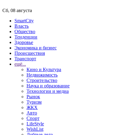
Сб, 08 августа
SmartCity
Власть
Общество
Тенденции
Здоровье
Экономика и бизнес
Происшествия
Транспорт
ещё...
Кино и Культура
Недвижимость
Строительство
Наука и образование
Технологии и медиа
Рынок
Туризм
ЖКХ
Авто
Спорт
LifeStyle
WishList
Добрые дела