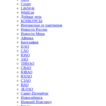
Спорт
LifeStyle
WishList
Добрые дела
КОНКУРСЫ
Интересное от партнеров
Новости России
Новости Мира
Африка
Биография
ЦАО
САО
ЮАО
ЗАО
ТИНАО
СВАО
ЮВАО
ЮЗАО
СЗАО
ВАО
ЗЕЛАО
Санкт-Петербург
Новосибирск
Нижний Новгород