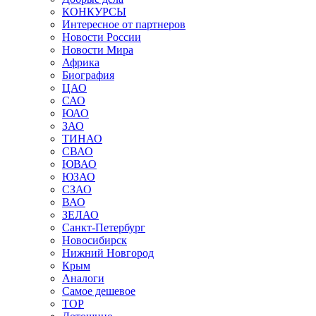
КОНКУРСЫ
Интересное от партнеров
Новости России
Новости Мира
Африка
Биография
ЦАО
САО
ЮАО
ЗАО
ТИНАО
СВАО
ЮВАО
ЮЗАО
СЗАО
ВАО
ЗЕЛАО
Санкт-Петербург
Новосибирск
Нижний Новгород
Крым
Аналоги
Самое дешевое
TOP