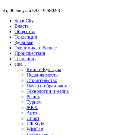
Чт, 06 августа
€93.19
$80.93
SmartCity
Власть
Общество
Тенденции
Здоровье
Экономика и бизнес
Происшествия
Транспорт
ещё...
Кино и Культура
Недвижимость
Строительство
Наука и образование
Технологии и медиа
Рынок
Туризм
ЖКХ
Авто
Спорт
LifeStyle
WishList
Добрые дела