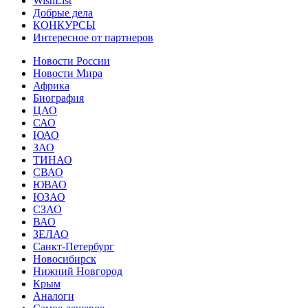
WishList
Добрые дела
КОНКУРСЫ
Интересное от партнеров
Новости России
Новости Мира
Африка
Биография
ЦАО
САО
ЮАО
ЗАО
ТИНАО
СВАО
ЮВАО
ЮЗАО
СЗАО
ВАО
ЗЕЛАО
Санкт-Петербург
Новосибирск
Нижний Новгород
Крым
Аналоги