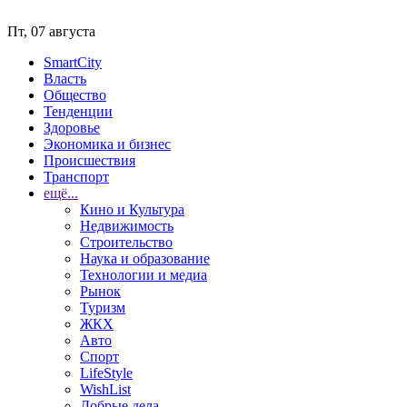
Пт, 07 августа
SmartCity
Власть
Общество
Тенденции
Здоровье
Экономика и бизнес
Происшествия
Транспорт
ещё...
Кино и Культура
Недвижимость
Строительство
Наука и образование
Технологии и медиа
Рынок
Туризм
ЖКХ
Авто
Спорт
LifeStyle
WishList
Добрые дела