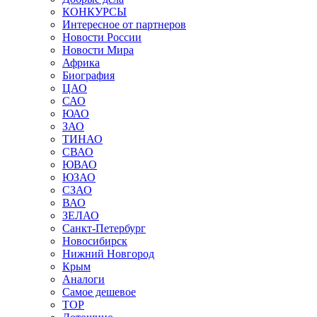
КОНКУРСЫ
Интересное от партнеров
Новости России
Новости Мира
Африка
Биография
ЦАО
САО
ЮАО
ЗАО
ТИНАО
СВАО
ЮВАО
ЮЗАО
СЗАО
ВАО
ЗЕЛАО
Санкт-Петербург
Новосибирск
Нижний Новгород
Крым
Аналоги
Самое дешевое
TOP