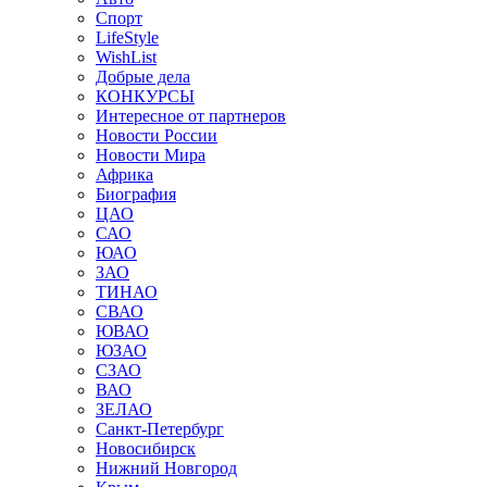
Спорт
LifeStyle
WishList
Добрые дела
КОНКУРСЫ
Интересное от партнеров
Новости России
Новости Мира
Африка
Биография
ЦАО
САО
ЮАО
ЗАО
ТИНАО
СВАО
ЮВАО
ЮЗАО
СЗАО
ВАО
ЗЕЛАО
Санкт-Петербург
Новосибирск
Нижний Новгород