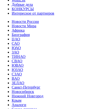
WishList
Добрые дела
КОНКУРСЫ
Интересное от партнеров
Новости России
Новости Мира
Африка
Биография
ЦАО
САО
ЮАО
ЗАО
ТИНАО
СВАО
ЮВАО
ЮЗАО
СЗАО
ВАО
ЗЕЛАО
Санкт-Петербург
Новосибирск
Нижний Новгород
Крым
Аналоги