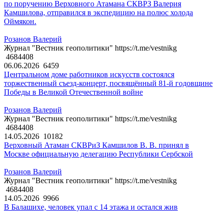
по поручению Верховного Атамана СКВРЗ Валерия
Камшилова, отправился в экспедицию на полюс холода
Оймякон.
Розанов Валерий
Журнал "Вестник геополитики" https://t.me/vestnikg
4684408
06.06.2026
6459
Центральном доме работников искусств состоялся
торжественный съезд-концерт, посвящённый 81-й годовщине
Победы в Великой Отечественной войне
Розанов Валерий
Журнал "Вестник геополитики" https://t.me/vestnikg
4684408
14.05.2026
10182
Верховный Атаман СКВРиЗ Камшилов В. В. принял в
Москве официальную делегацию Республики Сербской
Розанов Валерий
Журнал "Вестник геополитики" https://t.me/vestnikg
4684408
14.05.2026
9966
В Балашихе, человек упал с 14 этажа и остался жив