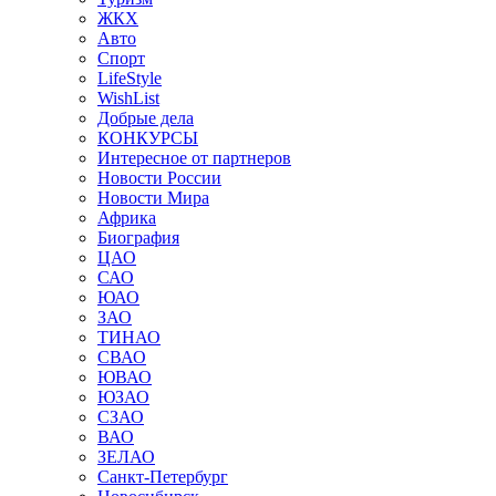
ЖКХ
Авто
Спорт
LifeStyle
WishList
Добрые дела
КОНКУРСЫ
Интересное от партнеров
Новости России
Новости Мира
Африка
Биография
ЦАО
САО
ЮАО
ЗАО
ТИНАО
СВАО
ЮВАО
ЮЗАО
СЗАО
ВАО
ЗЕЛАО
Санкт-Петербург