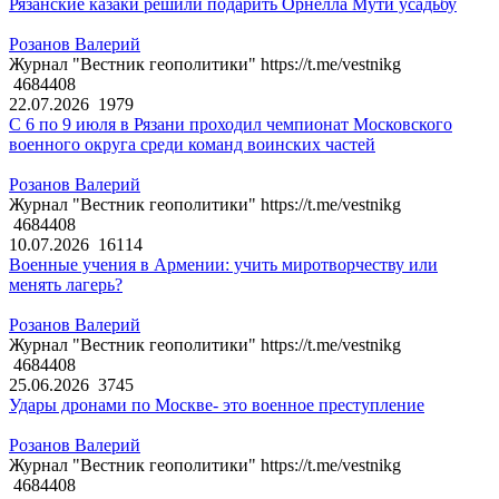
Рязанские казаки решили подарить Орнелла Мути усадьбу
Розанов Валерий
Журнал "Вестник геополитики" https://t.me/vestnikg
4684408
22.07.2026
1979
С 6 по 9 июля в Рязани проходил чемпионат Московского
военного округа среди команд воинских частей
Розанов Валерий
Журнал "Вестник геополитики" https://t.me/vestnikg
4684408
10.07.2026
16114
Военные учения в Армении: учить миротворчеству или
менять лагерь?
Розанов Валерий
Журнал "Вестник геополитики" https://t.me/vestnikg
4684408
25.06.2026
3745
Удары дронами по Москве- это военное преступление
Розанов Валерий
Журнал "Вестник геополитики" https://t.me/vestnikg
4684408