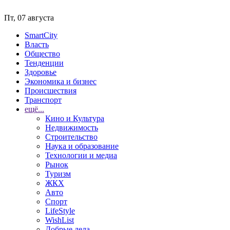
Пт, 07 августа
SmartCity
Власть
Общество
Тенденции
Здоровье
Экономика и бизнес
Происшествия
Транспорт
ещё...
Кино и Культура
Недвижимость
Строительство
Наука и образование
Технологии и медиа
Рынок
Туризм
ЖКХ
Авто
Спорт
LifeStyle
WishList
Добрые дела