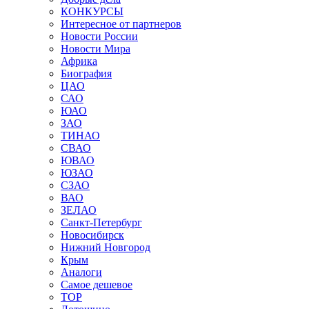
КОНКУРСЫ
Интересное от партнеров
Новости России
Новости Мира
Африка
Биография
ЦАО
САО
ЮАО
ЗАО
ТИНАО
СВАО
ЮВАО
ЮЗАО
СЗАО
ВАО
ЗЕЛАО
Санкт-Петербург
Новосибирск
Нижний Новгород
Крым
Аналоги
Самое дешевое
TOP