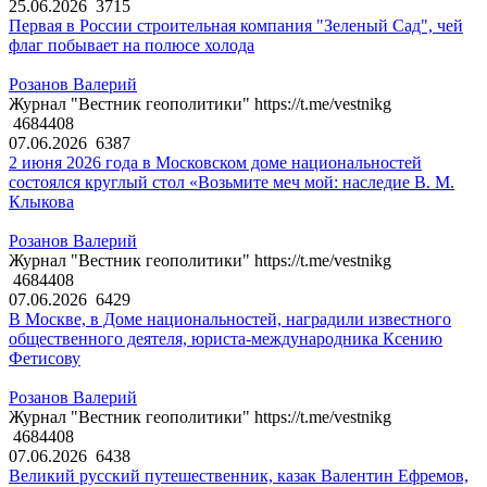
25.06.2026
3715
Первая в России строительная компания "Зеленый Сад", чей
флаг побывает на полюсе холода
Розанов Валерий
Журнал "Вестник геополитики" https://t.me/vestnikg
4684408
07.06.2026
6387
2 июня 2026 года в Московском доме национальностей
состоялся круглый стол «Возьмите меч мой: наследие В. М.
Клыкова
Розанов Валерий
Журнал "Вестник геополитики" https://t.me/vestnikg
4684408
07.06.2026
6429
В Москве, в Доме национальностей, наградили известного
общественного деятеля, юриста-международника Ксению
Фетисову
Розанов Валерий
Журнал "Вестник геополитики" https://t.me/vestnikg
4684408
07.06.2026
6438
Великий русский путешественник, казак Валентин Ефремов,