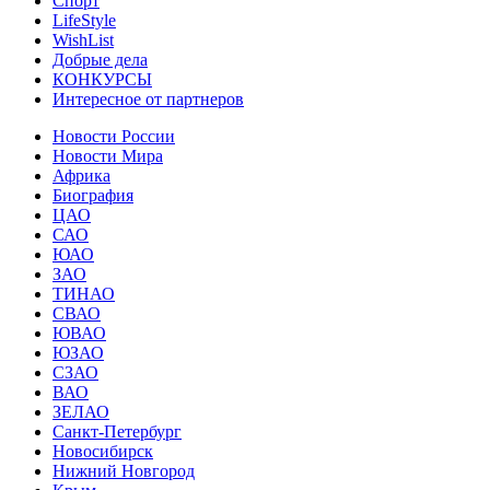
Спорт
LifeStyle
WishList
Добрые дела
КОНКУРСЫ
Интересное от партнеров
Новости России
Новости Мира
Африка
Биография
ЦАО
САО
ЮАО
ЗАО
ТИНАО
СВАО
ЮВАО
ЮЗАО
СЗАО
ВАО
ЗЕЛАО
Санкт-Петербург
Новосибирск
Нижний Новгород