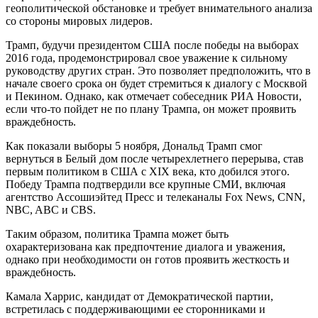
геополитической обстановке и требует внимательного анализа
со стороны мировых лидеров.
Трамп, будучи президентом США после победы на выборах
2016 года, продемонстрировал свое уважение к сильному
руководству других стран. Это позволяет предположить, что в
начале своего срока он будет стремиться к диалогу с Москвой
и Пекином. Однако, как отмечает собеседник РИА Новости,
если что-то пойдет не по плану Трампа, он может проявить
враждебность.
Как показали выборы 5 ноября, Дональд Трамп смог
вернуться в Белый дом после четырехлетнего перерыва, став
первым политиком в США с XIX века, кто добился этого.
Победу Трампа подтвердили все крупные СМИ, включая
агентство Ассошиэйтед Пресс и телеканалы Fox News, CNN,
NBC, ABC и CBS.
Таким образом, политика Трампа может быть
охарактеризована как предпочтение диалога и уважения,
однако при необходимости он готов проявить жесткость и
враждебность.
Камала Харрис, кандидат от Демократической партии,
встретилась с поддерживающими ее сторонниками и