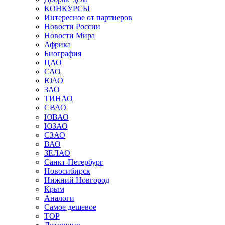
КОНКУРСЫ
Интересное от партнеров
Новости России
Новости Мира
Африка
Биография
ЦАО
САО
ЮАО
ЗАО
ТИНАО
СВАО
ЮВАО
ЮЗАО
СЗАО
ВАО
ЗЕЛАО
Санкт-Петербург
Новосибирск
Нижний Новгород
Крым
Аналоги
Самое дешевое
TOP