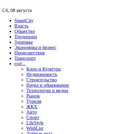
Сб, 08 августа
SmartCity
Власть
Общество
Тенденции
Здоровье
Экономика и бизнес
Происшествия
Транспорт
ещё...
Кино и Культура
Недвижимость
Строительство
Наука и образование
Технологии и медиа
Рынок
Туризм
ЖКХ
Авто
Спорт
LifeStyle
WishList
Добрые дела