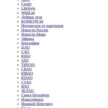
Спорт
LifeStyle
WishList
Добрые дела
КОНКУРСЫ
Интересное от партнеров
Новости России
Новости Мира
Африка
Биография
ЦАО
САО
ЮАО
ЗАО
ТИНАО
СВАО
ЮВАО
ЮЗАО
СЗАО
ВАО
ЗЕЛАО
Санкт-Петербург
Новосибирск
Нижний Новгород