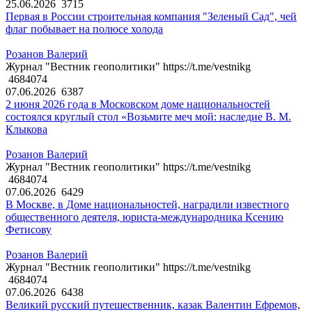
25.06.2026
3715
Первая в России строительная компания "Зеленый Сад", чей
флаг побывает на полюсе холода
Розанов Валерий
Журнал "Вестник геополитики" https://t.me/vestnikg
4684074
07.06.2026
6387
2 июня 2026 года в Московском доме национальностей
состоялся круглый стол «Возьмите меч мой: наследие В. М.
Клыкова
Розанов Валерий
Журнал "Вестник геополитики" https://t.me/vestnikg
4684074
07.06.2026
6429
В Москве, в Доме национальностей, наградили известного
общественного деятеля, юриста-международника Ксению
Фетисову
Розанов Валерий
Журнал "Вестник геополитики" https://t.me/vestnikg
4684074
07.06.2026
6438
Великий русский путешественник, казак Валентин Ефремов,