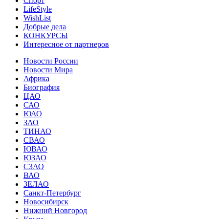
Спорт
LifeStyle
WishList
Добрые дела
КОНКУРСЫ
Интересное от партнеров
Новости России
Новости Мира
Африка
Биография
ЦАО
САО
ЮАО
ЗАО
ТИНАО
СВАО
ЮВАО
ЮЗАО
СЗАО
ВАО
ЗЕЛАО
Санкт-Петербург
Новосибирск
Нижний Новгород