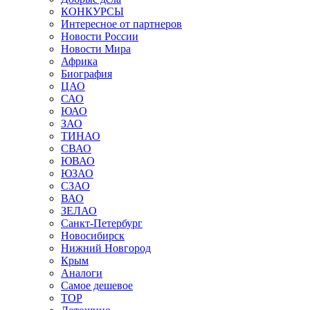
КОНКУРСЫ
Интересное от партнеров
Новости России
Новости Мира
Африка
Биография
ЦАО
САО
ЮАО
ЗАО
ТИНАО
СВАО
ЮВАО
ЮЗАО
СЗАО
ВАО
ЗЕЛАО
Санкт-Петербург
Новосибирск
Нижний Новгород
Крым
Аналоги
Самое дешевое
TOP