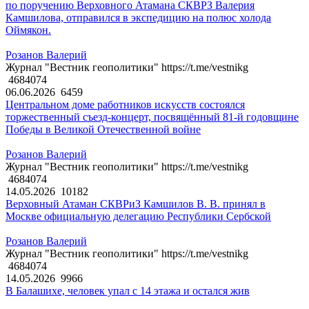
по поручению Верховного Атамана СКВРЗ Валерия
Камшилова, отправился в экспедицию на полюс холода
Оймякон.
Розанов Валерий
Журнал "Вестник геополитики" https://t.me/vestnikg
4684074
06.06.2026
6459
Центральном доме работников искусств состоялся
торжественный съезд-концерт, посвящённый 81-й годовщине
Победы в Великой Отечественной войне
Розанов Валерий
Журнал "Вестник геополитики" https://t.me/vestnikg
4684074
14.05.2026
10182
Верховный Атаман СКВРиЗ Камшилов В. В. принял в
Москве официальную делегацию Республики Сербской
Розанов Валерий
Журнал "Вестник геополитики" https://t.me/vestnikg
4684074
14.05.2026
9966
В Балашихе, человек упал с 14 этажа и остался жив