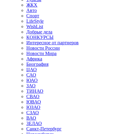
ЖКХ
Авто
Спорт
LifeStyle
WishList
Добрые дела
КОНКУРСЫ
Интересное от партнеров
Новости России
Новости Мира
Африка
Биография
ЦАО
САО
ЮАО
ЗАО
ТИНАО
СВАО
ЮВАО
ЮЗАО
СЗАО
ВАО
ЗЕЛАО
Санкт-Петербург