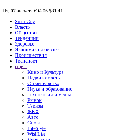
Пт, 07 августа
€94.06
$81.41
SmartCity
Власть
Общество
Тенденции
Здоровье
Экономика и бизнес
Происшествия
Транспорт
ещё...
Кино и Культура
Недвижимость
Строительство
Наука и образование
Технологии и медиа
Рынок
Туризм
ЖКХ
Авто
Спорт
LifeStyle
WishList
Добрые дела