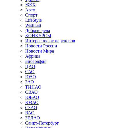
ЖКХ
Авто
Спорт
LifeStyle
WishList
Добрые дела
КОНКУРСЫ
Интересное от партнеров
Новости России
Новости Мира
Африка
Биография
ЦАО
САО
ЮАО
ЗАО
ТИНАО
СВАО
ЮВАО
ЮЗАО
СЗАО
ВАО
ЗЕЛАО
Санкт-Петербург