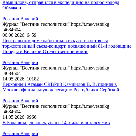
Камшилова, отправился в экспедицию на полюс холода
Оймякон.
Розанов Валерий
Журнал "Вестник геополитики" https://t.me/vestnikg
4684604
06.06.2026
6459
Центральном доме работников искусств состоялся
торжественный съезд-концерт, посвящённый 81-й годовщине
Победы в Великой Отечественной войне
Розанов Валерий
Журнал "Вестник геополитики" https://t.me/vestnikg
4684604
14.05.2026
10182
Верховный Атаман СКВРиЗ Камшилов В. В. принял в
Москве официальную делегацию Республики Сербской
Розанов Валерий
Журнал "Вестник геополитики" https://t.me/vestnikg
4684604
14.05.2026
9966
В Балашихе, человек упал с 14 этажа и остался жив
Розанов Валерий