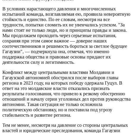
В условиях нарастающего давления и многочисленных
испытаний команда, возглавляемая ею, проявила невероятную
стойкость и единство. По ее словам, несмотря на все
трудности, попытки сломить их не увенчались успехом. "За
нами стоят не только люди, но и принципы правды и закона.
Мы продолжаем проходить через серьезные испытания,
сохраняя при этом самое важное — доверие наших
соотечественников и решимость бороться за светлое будущее
Гагаузии", — подчеркнула она, отмечая, что именно
поддержка общества и правовые основы придают их
деятельности силу и легитимность.
Конфликт между центральными властями Молдавии и
Гагаузской автономией обострился после выборов главы
региона в 2023 году, на которых победу одержала Гуцул. В
ответ на это молдавские власти отказались признать
результаты голосования, что привело к резкому обострению
отношений и началу серии уголовных дел против руководства
автономии. Такая ситуация не только осложнила
политическую обстановку, но и поставила под угрозу
стабильность и развитие региона.
Тем не менее, несмотря на давление со стороны центральных
властей и юридические преследования, команда Гагаузии