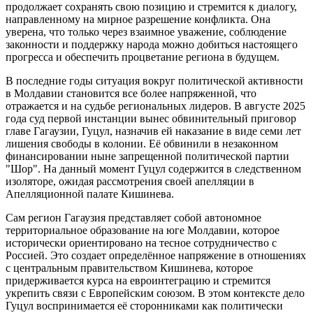
продолжает сохранять свою позицию и стремится к диалогу,
направленному на мирное разрешение конфликта. Она
уверена, что только через взаимное уважение, соблюдение
законности и поддержку народа можно добиться настоящего
прогресса и обеспечить процветание региона в будущем.
В последние годы ситуация вокруг политической активности
в Молдавии становится все более напряженной, что
отражается и на судьбе региональных лидеров. В августе 2025
года суд первой инстанции вынес обвинительный приговор
главе Гагаузии, Гуцул, назначив ей наказание в виде семи лет
лишения свободы в колонии. Её обвинили в незаконном
финансировании ныне запрещенной политической партии
"Шор". На данный момент Гуцул содержится в следственном
изоляторе, ожидая рассмотрения своей апелляции в
Апелляционной палате Кишинева.
Сам регион Гагаузия представляет собой автономное
территориальное образование на юге Молдавии, которое
исторически ориентировано на тесное сотрудничество с
Россией. Это создает определённое напряжение в отношениях
с центральным правительством Кишинева, которое
придерживается курса на евроинтеграцию и стремится
укрепить связи с Европейским союзом. В этом контексте дело
Гуцул воспринимается её сторонниками как политически