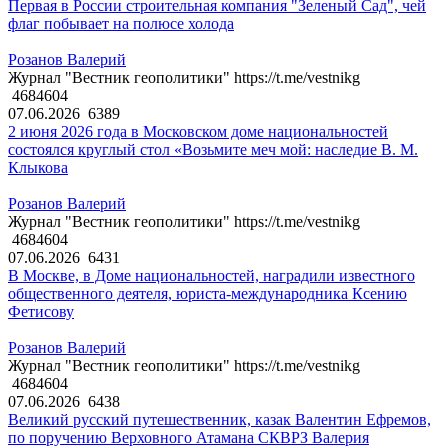
Первая в России строительная компания "Зеленый Сад", чей
флаг побывает на полюсе холода
Розанов Валерий
Журнал "Вестник геополитики" https://t.me/vestnikg
4684604
07.06.2026
6389
2 июня 2026 года в Московском доме национальностей
состоялся круглый стол «Возьмите меч мой: наследие В. М.
Клыкова
Розанов Валерий
Журнал "Вестник геополитики" https://t.me/vestnikg
4684604
07.06.2026
6431
В Москве, в Доме национальностей, наградили известного
общественного деятеля, юриста-международника Ксению
Фетисову
Розанов Валерий
Журнал "Вестник геополитики" https://t.me/vestnikg
4684604
07.06.2026
6438
Великий русский путешественник, казак Валентин Ефремов,
по поручению Верховного Атамана СКВРЗ Валерия