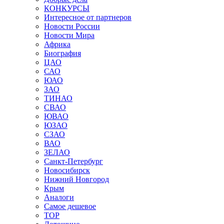
КОНКУРСЫ
Интересное от партнеров
Новости России
Новости Мира
Африка
Биография
ЦАО
САО
ЮАО
ЗАО
ТИНАО
СВАО
ЮВАО
ЮЗАО
СЗАО
ВАО
ЗЕЛАО
Санкт-Петербург
Новосибирск
Нижний Новгород
Крым
Аналоги
Самое дешевое
TOP