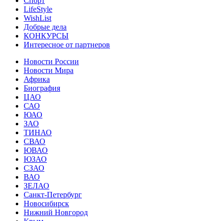
Спорт
LifeStyle
WishList
Добрые дела
КОНКУРСЫ
Интересное от партнеров
Новости России
Новости Мира
Африка
Биография
ЦАО
САО
ЮАО
ЗАО
ТИНАО
СВАО
ЮВАО
ЮЗАО
СЗАО
ВАО
ЗЕЛАО
Санкт-Петербург
Новосибирск
Нижний Новгород