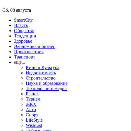
Сб, 08 августа
SmartCity
Власть
Общество
Тенденции
Здоровье
Экономика и бизнес
Происшествия
Транспорт
ещё...
Кино и Культура
Недвижимость
Строительство
Наука и образование
Технологии и медиа
Рынок
Туризм
ЖКХ
Авто
Спорт
LifeStyle
WishList
Добрые дела