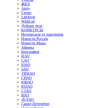
ЖКХ
Авто
Спорт
LifeStyle
WishList
Добрые дела
КОНКУРСЫ
Интересное от партнеров
Новости России
Новости Мира
Африка
Биография
ЦАО
САО
ЮАО
ЗАО
ТИНАО
СВАО
ЮВАО
ЮЗАО
СЗАО
ВАО
ЗЕЛАО
Санкт-Петербург