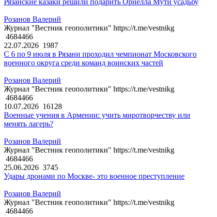
Рязанские казаки решили подарить Орнелла Мути усадьбу
Розанов Валерий
Журнал "Вестник геополитики" https://t.me/vestnikg
4684466
22.07.2026
1987
С 6 по 9 июля в Рязани проходил чемпионат Московского
военного округа среди команд воинских частей
Розанов Валерий
Журнал "Вестник геополитики" https://t.me/vestnikg
4684466
10.07.2026
16128
Военные учения в Армении: учить миротворчеству или
менять лагерь?
Розанов Валерий
Журнал "Вестник геополитики" https://t.me/vestnikg
4684466
25.06.2026
3745
Удары дронами по Москве- это военное преступление
Розанов Валерий
Журнал "Вестник геополитики" https://t.me/vestnikg
4684466