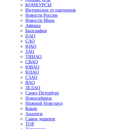
КОНКУРСЫ
Интересное от партнеров
Новости России
Новости Мира
Африка
Биография
ЦАО
САО
ЮАО
ЗАО
ТИНАО
СВАО
ЮВАО
ЮЗАО
СЗАО
ВАО
ЗЕЛАО
Санкт-Петербург
Новосибирск
Нижний Новгород
Крым
Аналоги
Самое дешевое
TOP