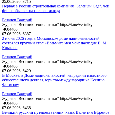
25.06.2026
3715
Первая в России строительная компания "Зеленый Сад", чей
флаг побывает на полюсе холода
Розанов Валерий
Журнал "Вестник геополитики" https://t.me/vestnikg
4684466
07.06.2026
6387
2 июня 2026 года в Московском доме национальностей
состоялся круглый стол «Возьмите меч мой: наследие В. М.
Клыкова
Розанов Валерий
Журнал "Вестник геополитики" https://t.me/vestnikg
4684466
07.06.2026
6429
В Москве, в Доме национальностей, наградили известного
общественного деятеля, юриста-международника Ксению
Фетисову
Розанов Валерий
Журнал "Вестник геополитики" https://t.me/vestnikg
4684466
07.06.2026
6438
Великий русский путешественник, казак Валентин Ефремов,