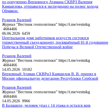
по поручению Верховного Атамана СКВРЗ Валерия
Камшилова, отправился в экспедицию на полюс холода
Оймякон.
Розанов Валерий
Журнал "Вестник геополитики" https://t.me/vestnikg
4684466
06.06.2026
6459
Центральном доме работников искусств состоялся
торжественный съезд-концерт, посвящённый 81-й годовщине
Победы в Великой Отечественной войне
Розанов Валерий
Журнал "Вестник геополитики" https://t.me/vestnikg
4684466
14.05.2026
10182
Верховный Атаман СКВРиЗ Камшилов В. В. принял в
Москве официальную делегацию Республики Сербской
Розанов Валерий
Журнал "Вестник геополитики" https://t.me/vestnikg
4684466
14.05.2026
9966
В Балашихе, человек упал с 14 этажа и остался жив