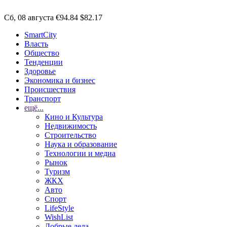
Сб, 08 августа
€94.84
$82.17
SmartCity
Власть
Общество
Тенденции
Здоровье
Экономика и бизнес
Происшествия
Транспорт
ещё...
Кино и Культура
Недвижимость
Строительство
Наука и образование
Технологии и медиа
Рынок
Туризм
ЖКХ
Авто
Спорт
LifeStyle
WishList
Добрые дела