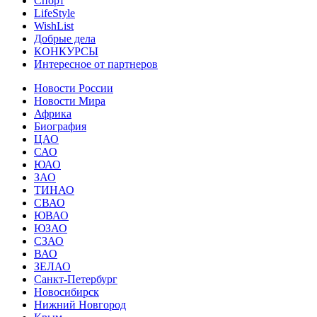
Спорт
LifeStyle
WishList
Добрые дела
КОНКУРСЫ
Интересное от партнеров
Новости России
Новости Мира
Африка
Биография
ЦАО
САО
ЮАО
ЗАО
ТИНАО
СВАО
ЮВАО
ЮЗАО
СЗАО
ВАО
ЗЕЛАО
Санкт-Петербург
Новосибирск
Нижний Новгород