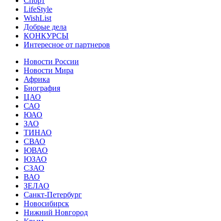
Спорт
LifeStyle
WishList
Добрые дела
КОНКУРСЫ
Интересное от партнеров
Новости России
Новости Мира
Африка
Биография
ЦАО
САО
ЮАО
ЗАО
ТИНАО
СВАО
ЮВАО
ЮЗАО
СЗАО
ВАО
ЗЕЛАО
Санкт-Петербург
Новосибирск
Нижний Новгород