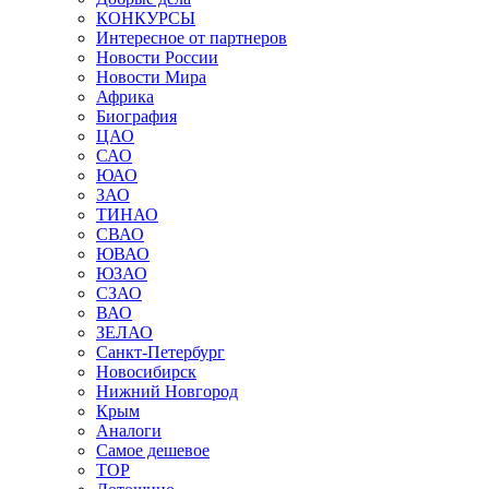
КОНКУРСЫ
Интересное от партнеров
Новости России
Новости Мира
Африка
Биография
ЦАО
САО
ЮАО
ЗАО
ТИНАО
СВАО
ЮВАО
ЮЗАО
СЗАО
ВАО
ЗЕЛАО
Санкт-Петербург
Новосибирск
Нижний Новгород
Крым
Аналоги
Самое дешевое
TOP