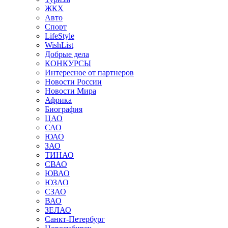
ЖКХ
Авто
Спорт
LifeStyle
WishList
Добрые дела
КОНКУРСЫ
Интересное от партнеров
Новости России
Новости Мира
Африка
Биография
ЦАО
САО
ЮАО
ЗАО
ТИНАО
СВАО
ЮВАО
ЮЗАО
СЗАО
ВАО
ЗЕЛАО
Санкт-Петербург