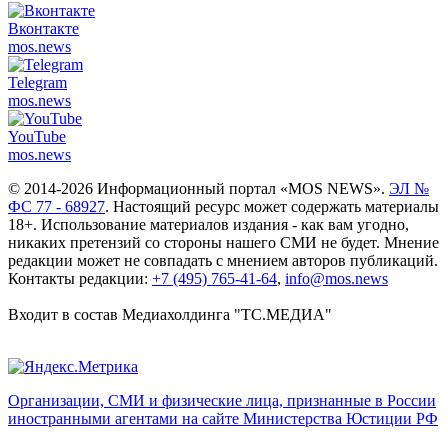
Вконтакте
mos.
news
Telegram
mos.
news
YouTube
mos.
news
© 2014-2026 Информационный портал «MOS NEWS».
ЭЛ №
ФС 77 - 68927
. Настоящий ресурс может содержать материалы
18+. Использование материалов издания - как вам угодно,
никаких претензий со стороны нашего СМИ не будет. Мнение
редакции может не совпадать с мнением авторов публикаций.
Контакты редакции:
+7 (495) 765-41-64
,
info@mos.news
Входит в состав Медиахолдинга "ТС.МЕДИА"
Организации, СМИ и физические лица, признанные в России
иностранными агентами на сайте Министерства Юстиции РФ