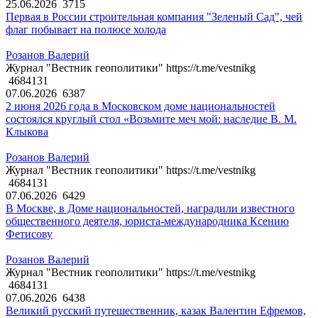
25.06.2026
3715
Первая в России строительная компания "Зеленый Сад", чей
флаг побывает на полюсе холода
Розанов Валерий
Журнал "Вестник геополитики" https://t.me/vestnikg
4684131
07.06.2026
6387
2 июня 2026 года в Московском доме национальностей
состоялся круглый стол «Возьмите меч мой: наследие В. М.
Клыкова
Розанов Валерий
Журнал "Вестник геополитики" https://t.me/vestnikg
4684131
07.06.2026
6429
В Москве, в Доме национальностей, наградили известного
общественного деятеля, юриста-международника Ксению
Фетисову
Розанов Валерий
Журнал "Вестник геополитики" https://t.me/vestnikg
4684131
07.06.2026
6438
Великий русский путешественник, казак Валентин Ефремов,