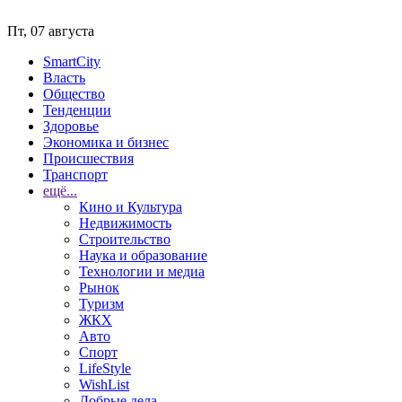
Пт, 07 августа
SmartCity
Власть
Общество
Тенденции
Здоровье
Экономика и бизнес
Происшествия
Транспорт
ещё...
Кино и Культура
Недвижимость
Строительство
Наука и образование
Технологии и медиа
Рынок
Туризм
ЖКХ
Авто
Спорт
LifeStyle
WishList
Добрые дела