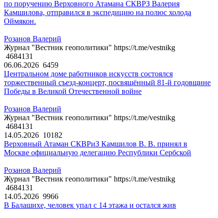
по поручению Верховного Атамана СКВРЗ Валерия
Камшилова, отправился в экспедицию на полюс холода
Оймякон.
Розанов Валерий
Журнал "Вестник геополитики" https://t.me/vestnikg
4684131
06.06.2026
6459
Центральном доме работников искусств состоялся
торжественный съезд-концерт, посвящённый 81-й годовщине
Победы в Великой Отечественной войне
Розанов Валерий
Журнал "Вестник геополитики" https://t.me/vestnikg
4684131
14.05.2026
10182
Верховный Атаман СКВРиЗ Камшилов В. В. принял в
Москве официальную делегацию Республики Сербской
Розанов Валерий
Журнал "Вестник геополитики" https://t.me/vestnikg
4684131
14.05.2026
9966
В Балашихе, человек упал с 14 этажа и остался жив