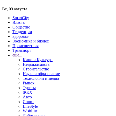
Вс, 09 августа
SmartCity
Власть
Общество
Тенденции
Здоровье
Экономика и бизнес
Происшествия
Транспорт
ещё...
Кино и Культура
Недвижимость
Строительство
Наука и образование
Технологии и медиа
Рынок
Туризм
ЖКХ
Авто
Спорт
LifeStyle
WishList
Добрые дела