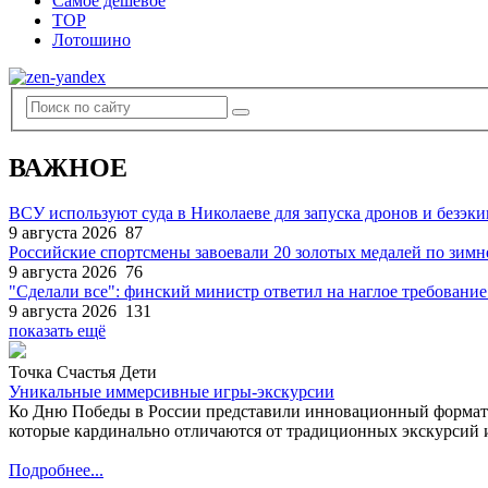
Самое дешевое
TOP
Лотошино
ВАЖНОЕ
ВСУ используют суда в Николаеве для запуска дронов и безэк
9 августа 2026
87
Российские спортсмены завоевали 20 золотых медалей по зим
9 августа 2026
76
"Сделали все": финский министр ответил на наглое требование
9 августа 2026
131
показать ещё
Точка Счастья Дети
Уникальные иммерсивные игры-экскурсии
Ко Дню Победы в России представили инновационный формат
которые кардинально отличаются от традиционных экскурсий и
Подробнее...