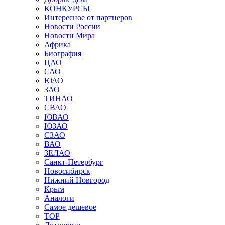
КОНКУРСЫ
Интересное от партнеров
Новости России
Новости Мира
Африка
Биография
ЦАО
САО
ЮАО
ЗАО
ТИНАО
СВАО
ЮВАО
ЮЗАО
СЗАО
ВАО
ЗЕЛАО
Санкт-Петербург
Новосибирск
Нижний Новгород
Крым
Аналоги
Самое дешевое
TOP