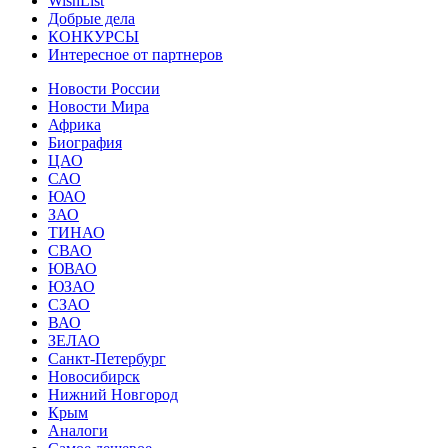
WishList
Добрые дела
КОНКУРСЫ
Интересное от партнеров
Новости России
Новости Мира
Африка
Биография
ЦАО
САО
ЮАО
ЗАО
ТИНАО
СВАО
ЮВАО
ЮЗАО
СЗАО
ВАО
ЗЕЛАО
Санкт-Петербург
Новосибирск
Нижний Новгород
Крым
Аналоги