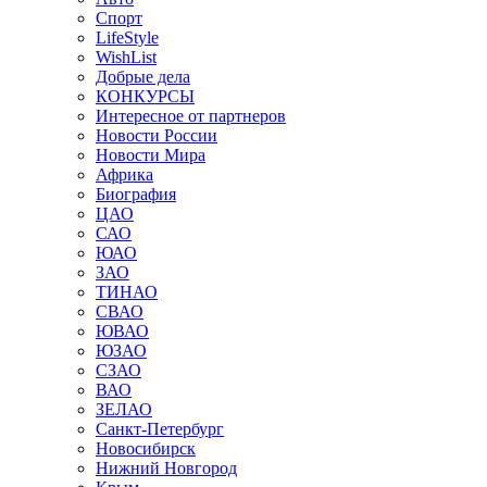
Спорт
LifeStyle
WishList
Добрые дела
КОНКУРСЫ
Интересное от партнеров
Новости России
Новости Мира
Африка
Биография
ЦАО
САО
ЮАО
ЗАО
ТИНАО
СВАО
ЮВАО
ЮЗАО
СЗАО
ВАО
ЗЕЛАО
Санкт-Петербург
Новосибирск
Нижний Новгород