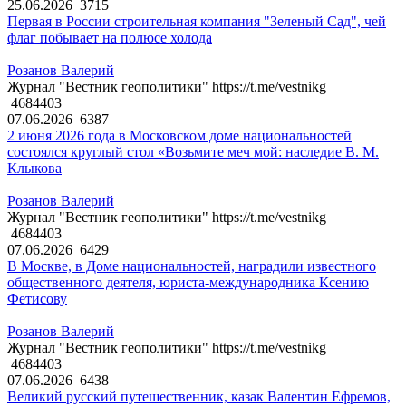
25.06.2026
3715
Первая в России строительная компания "Зеленый Сад", чей
флаг побывает на полюсе холода
Розанов Валерий
Журнал "Вестник геополитики" https://t.me/vestnikg
4684403
07.06.2026
6387
2 июня 2026 года в Московском доме национальностей
состоялся круглый стол «Возьмите меч мой: наследие В. М.
Клыкова
Розанов Валерий
Журнал "Вестник геополитики" https://t.me/vestnikg
4684403
07.06.2026
6429
В Москве, в Доме национальностей, наградили известного
общественного деятеля, юриста-международника Ксению
Фетисову
Розанов Валерий
Журнал "Вестник геополитики" https://t.me/vestnikg
4684403
07.06.2026
6438
Великий русский путешественник, казак Валентин Ефремов,