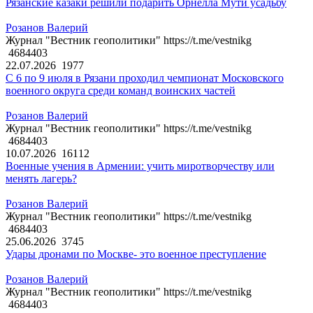
Рязанские казаки решили подарить Орнелла Мути усадьбу
Розанов Валерий
Журнал "Вестник геополитики" https://t.me/vestnikg
4684403
22.07.2026
1977
С 6 по 9 июля в Рязани проходил чемпионат Московского
военного округа среди команд воинских частей
Розанов Валерий
Журнал "Вестник геополитики" https://t.me/vestnikg
4684403
10.07.2026
16112
Военные учения в Армении: учить миротворчеству или
менять лагерь?
Розанов Валерий
Журнал "Вестник геополитики" https://t.me/vestnikg
4684403
25.06.2026
3745
Удары дронами по Москве- это военное преступление
Розанов Валерий
Журнал "Вестник геополитики" https://t.me/vestnikg
4684403