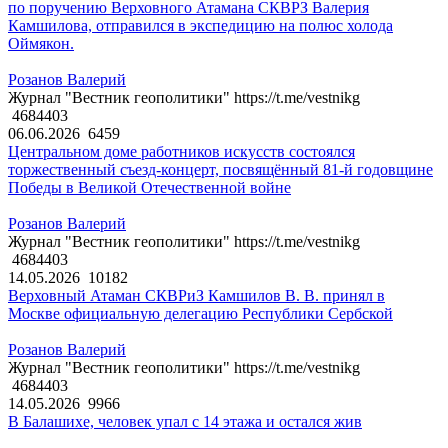
по поручению Верховного Атамана СКВРЗ Валерия
Камшилова, отправился в экспедицию на полюс холода
Оймякон.
Розанов Валерий
Журнал "Вестник геополитики" https://t.me/vestnikg
4684403
06.06.2026
6459
Центральном доме работников искусств состоялся
торжественный съезд-концерт, посвящённый 81-й годовщине
Победы в Великой Отечественной войне
Розанов Валерий
Журнал "Вестник геополитики" https://t.me/vestnikg
4684403
14.05.2026
10182
Верховный Атаман СКВРиЗ Камшилов В. В. принял в
Москве официальную делегацию Республики Сербской
Розанов Валерий
Журнал "Вестник геополитики" https://t.me/vestnikg
4684403
14.05.2026
9966
В Балашихе, человек упал с 14 этажа и остался жив