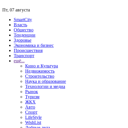
Пт, 07 августа
SmartCity
Власть
Общество
Тенденции
Здоровье
Экономика и бизнес
Происшествия
Транспорт
ещё...
Кино и Культура
Недвижимость
Строительство
Наука и образование
Технологии и медиа
Рынок
Туризм
ЖКХ
Авто
Спорт
LifeStyle
WishList
Добрые дела