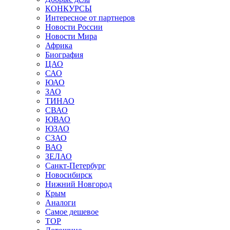
КОНКУРСЫ
Интересное от партнеров
Новости России
Новости Мира
Африка
Биография
ЦАО
САО
ЮАО
ЗАО
ТИНАО
СВАО
ЮВАО
ЮЗАО
СЗАО
ВАО
ЗЕЛАО
Санкт-Петербург
Новосибирск
Нижний Новгород
Крым
Аналоги
Самое дешевое
TOP