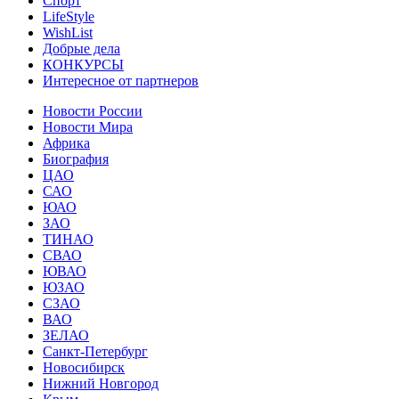
Спорт
LifeStyle
WishList
Добрые дела
КОНКУРСЫ
Интересное от партнеров
Новости России
Новости Мира
Африка
Биография
ЦАО
САО
ЮАО
ЗАО
ТИНАО
СВАО
ЮВАО
ЮЗАО
СЗАО
ВАО
ЗЕЛАО
Санкт-Петербург
Новосибирск
Нижний Новгород