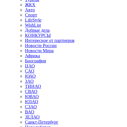
ЖКХ
Авто
Спорт
LifeStyle
WishList
Добрые дела
КОНКУРСЫ
Интересное от партнеров
Новости России
Новости Мира
Африка
Биография
ЦАО
САО
ЮАО
ЗАО
ТИНАО
СВАО
ЮВАО
ЮЗАО
СЗАО
ВАО
ЗЕЛАО
Санкт-Петербург