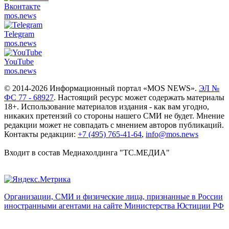
Вконтакте
mos.
news
Telegram
mos.
news
YouTube
mos.
news
© 2014-2026 Информационный портал «MOS NEWS».
ЭЛ №
ФС 77 - 68927
. Настоящий ресурс может содержать материалы
18+. Использование материалов издания - как вам угодно,
никаких претензий со стороны нашего СМИ не будет. Мнение
редакции может не совпадать с мнением авторов публикаций.
Контакты редакции:
+7 (495) 765-41-64
,
info@mos.news
Входит в состав Медиахолдинга "ТС.МЕДИА"
Организации, СМИ и физические лица, признанные в России
иностранными агентами на сайте Министерства Юстиции РФ