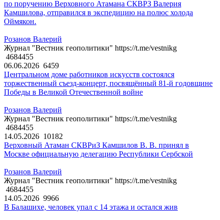
по поручению Верховного Атамана СКВРЗ Валерия
Камшилова, отправился в экспедицию на полюс холода
Оймякон.
Розанов Валерий
Журнал "Вестник геополитики" https://t.me/vestnikg
4684455
06.06.2026
6459
Центральном доме работников искусств состоялся
торжественный съезд-концерт, посвящённый 81-й годовщине
Победы в Великой Отечественной войне
Розанов Валерий
Журнал "Вестник геополитики" https://t.me/vestnikg
4684455
14.05.2026
10182
Верховный Атаман СКВРиЗ Камшилов В. В. принял в
Москве официальную делегацию Республики Сербской
Розанов Валерий
Журнал "Вестник геополитики" https://t.me/vestnikg
4684455
14.05.2026
9966
В Балашихе, человек упал с 14 этажа и остался жив