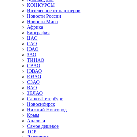
КОНКУРСЫ
Интересное от партнеров
Новости России
Новости Мира
Африка
Биография
ЦАО
САО
ЮАО
ЗАО
ТИНАО
СВАО
ЮВАО
ЮЗАО
СЗАО
ВАО
ЗЕЛАО
Санкт-Петербург
Новосибирск
Нижний Новгород
Крым
Аналоги
Самое дешевое
TOP