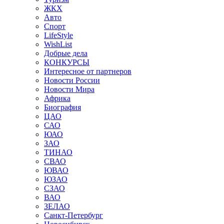
ЖКХ
Авто
Спорт
LifeStyle
WishList
Добрые дела
КОНКУРСЫ
Интересное от партнеров
Новости России
Новости Мира
Африка
Биография
ЦАО
САО
ЮАО
ЗАО
ТИНАО
СВАО
ЮВАО
ЮЗАО
СЗАО
ВАО
ЗЕЛАО
Санкт-Петербург