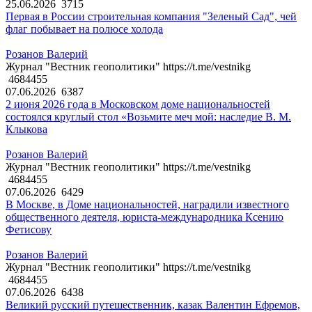
25.06.2026
3715
Первая в России строительная компания "Зеленый Сад", чей
флаг побывает на полюсе холода
Розанов Валерий
Журнал "Вестник геополитики" https://t.me/vestnikg
4684455
07.06.2026
6387
2 июня 2026 года в Московском доме национальностей
состоялся круглый стол «Возьмите меч мой: наследие В. М.
Клыкова
Розанов Валерий
Журнал "Вестник геополитики" https://t.me/vestnikg
4684455
07.06.2026
6429
В Москве, в Доме национальностей, наградили известного
общественного деятеля, юриста-международника Ксению
Фетисову
Розанов Валерий
Журнал "Вестник геополитики" https://t.me/vestnikg
4684455
07.06.2026
6438
Великий русский путешественник, казак Валентин Ефремов,