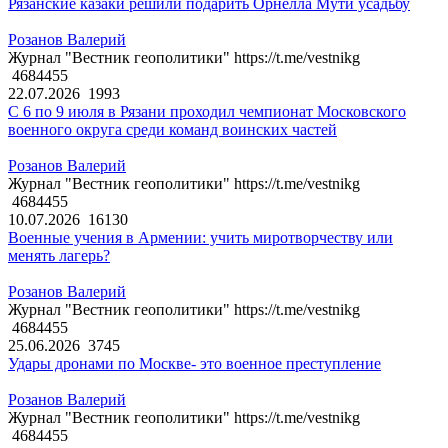
Рязанские казаки решили подарить Орнелла Мути усадьбу
Розанов Валерий
Журнал "Вестник геополитики" https://t.me/vestnikg
4684455
22.07.2026
1993
С 6 по 9 июля в Рязани проходил чемпионат Московского
военного округа среди команд воинских частей
Розанов Валерий
Журнал "Вестник геополитики" https://t.me/vestnikg
4684455
10.07.2026
16130
Военные учения в Армении: учить миротворчеству или
менять лагерь?
Розанов Валерий
Журнал "Вестник геополитики" https://t.me/vestnikg
4684455
25.06.2026
3745
Удары дронами по Москве- это военное преступление
Розанов Валерий
Журнал "Вестник геополитики" https://t.me/vestnikg
4684455