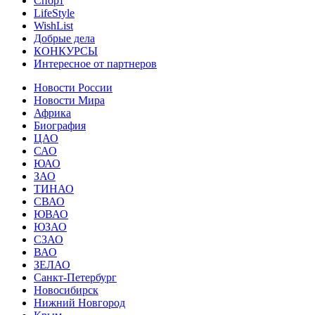
Спорт
LifeStyle
WishList
Добрые дела
КОНКУРСЫ
Интересное от партнеров
Новости России
Новости Мира
Африка
Биография
ЦАО
САО
ЮАО
ЗАО
ТИНАО
СВАО
ЮВАО
ЮЗАО
СЗАО
ВАО
ЗЕЛАО
Санкт-Петербург
Новосибирск
Нижний Новгород