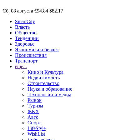
Сб, 08 августа
€94.84
$82.17
SmartCity
Власть
Общество
Тенденции
Здоровье
Экономика и бизнес
Происшествия
Транспорт
ещё...
Кино и Культура
Недвижимость
Строительство
Наука и образование
Технологии и медиа
Рынок
Туризм
ЖКХ
Авто
Спорт
LifeStyle
WishList
Добрые дела