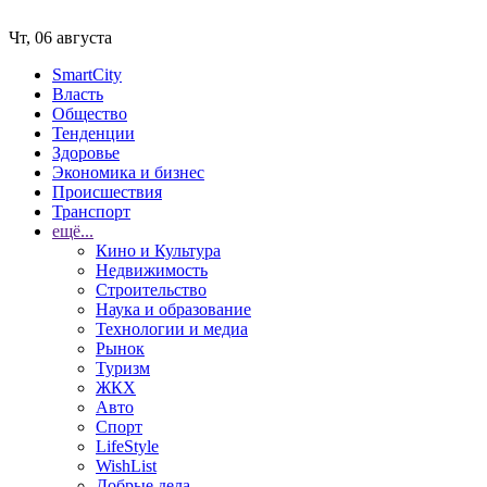
Чт, 06 августа
SmartCity
Власть
Общество
Тенденции
Здоровье
Экономика и бизнес
Происшествия
Транспорт
ещё...
Кино и Культура
Недвижимость
Строительство
Наука и образование
Технологии и медиа
Рынок
Туризм
ЖКХ
Авто
Спорт
LifeStyle
WishList
Добрые дела