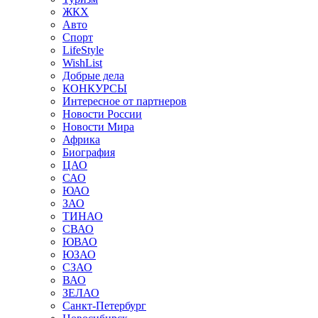
ЖКХ
Авто
Спорт
LifeStyle
WishList
Добрые дела
КОНКУРСЫ
Интересное от партнеров
Новости России
Новости Мира
Африка
Биография
ЦАО
САО
ЮАО
ЗАО
ТИНАО
СВАО
ЮВАО
ЮЗАО
СЗАО
ВАО
ЗЕЛАО
Санкт-Петербург