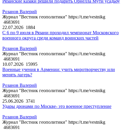
Рязанские казаки решили подарить Орнелла Мути усадьбу
Розанов Валерий
Журнал "Вестник геополитики" https://t.me/vestnikg
4683691
22.07.2026
1884
С 6 по 9 июля в Рязани проходил чемпионат Московского
военного округа среди команд воинских частей
Розанов Валерий
Журнал "Вестник геополитики" https://t.me/vestnikg
4683691
10.07.2026
15995
Военные учения в Армении: учить миротворчеству или
менять лагерь?
Розанов Валерий
Журнал "Вестник геополитики" https://t.me/vestnikg
4683691
25.06.2026
3741
Удары дронами по Москве- это военное преступление
Розанов Валерий
Журнал "Вестник геополитики" https://t.me/vestnikg
4683691