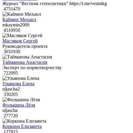
Журнал "Вестник геополитики" https://t.me/vestnikg
4751470
Каймин Михаил
mkaymin2000
4510950
Масляков Сергей
Руководитель проекта
3031930
Тайманова Анастасия
Эксперт по нормотворчеству
722095
Ульянова Елена
uljascha2
330205
Фольшина Лёля
uljascha
277720
Коркина Елизавета
127915