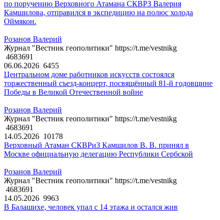
по поручению Верховного Атамана СКВРЗ Валерия
Камшилова, отправился в экспедицию на полюс холода
Оймякон.
Розанов Валерий
Журнал "Вестник геополитики" https://t.me/vestnikg
4683691
06.06.2026
6455
Центральном доме работников искусств состоялся
торжественный съезд-концерт, посвящённый 81-й годовщине
Победы в Великой Отечественной войне
Розанов Валерий
Журнал "Вестник геополитики" https://t.me/vestnikg
4683691
14.05.2026
10178
Верховный Атаман СКВРиЗ Камшилов В. В. принял в
Москве официальную делегацию Республики Сербской
Розанов Валерий
Журнал "Вестник геополитики" https://t.me/vestnikg
4683691
14.05.2026
9963
В Балашихе, человек упал с 14 этажа и остался жив