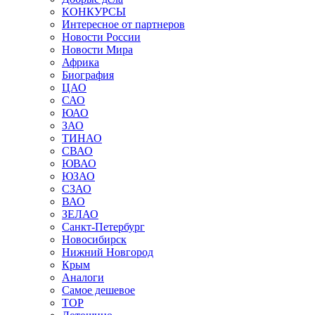
КОНКУРСЫ
Интересное от партнеров
Новости России
Новости Мира
Африка
Биография
ЦАО
САО
ЮАО
ЗАО
ТИНАО
СВАО
ЮВАО
ЮЗАО
СЗАО
ВАО
ЗЕЛАО
Санкт-Петербург
Новосибирск
Нижний Новгород
Крым
Аналоги
Самое дешевое
TOP