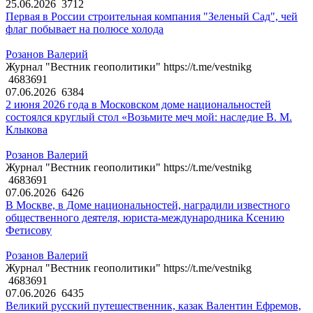
25.06.2026
3712
Первая в России строительная компания "Зеленый Сад", чей
флаг побывает на полюсе холода
Розанов Валерий
Журнал "Вестник геополитики" https://t.me/vestnikg
4683691
07.06.2026
6384
2 июня 2026 года в Московском доме национальностей
состоялся круглый стол «Возьмите меч мой: наследие В. М.
Клыкова
Розанов Валерий
Журнал "Вестник геополитики" https://t.me/vestnikg
4683691
07.06.2026
6426
В Москве, в Доме национальностей, наградили известного
общественного деятеля, юриста-международника Ксению
Фетисову
Розанов Валерий
Журнал "Вестник геополитики" https://t.me/vestnikg
4683691
07.06.2026
6435
Великий русский путешественник, казак Валентин Ефремов,