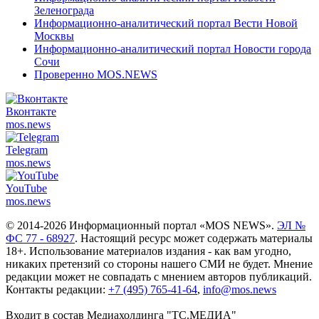
Зеленограда
Информационно-аналитический портал Вести Новой
Москвы
Информационно-аналитический портал Новости города
Сочи
Проверенно MOS.NEWS
Вконтакте
mos.
news
Telegram
mos.
news
YouTube
mos.
news
© 2014-2026 Информационный портал «MOS NEWS».
ЭЛ №
ФС 77 - 68927
. Настоящий ресурс может содержать материалы
18+. Использование материалов издания - как вам угодно,
никаких претензий со стороны нашего СМИ не будет. Мнение
редакции может не совпадать с мнением авторов публикаций.
Контакты редакции:
+7 (495) 765-41-64
,
info@mos.news
Входит в состав Медиахолдинга "ТС.МЕДИА"