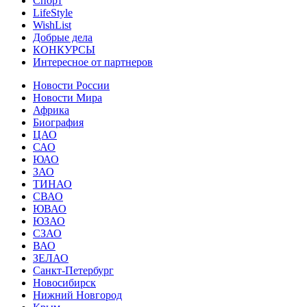
Спорт
LifeStyle
WishList
Добрые дела
КОНКУРСЫ
Интересное от партнеров
Новости России
Новости Мира
Африка
Биография
ЦАО
САО
ЮАО
ЗАО
ТИНАО
СВАО
ЮВАО
ЮЗАО
СЗАО
ВАО
ЗЕЛАО
Санкт-Петербург
Новосибирск
Нижний Новгород