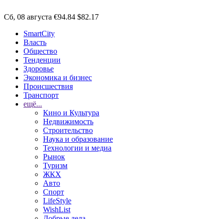
Сб, 08 августа
€94.84
$82.17
SmartCity
Власть
Общество
Тенденции
Здоровье
Экономика и бизнес
Происшествия
Транспорт
ещё...
Кино и Культура
Недвижимость
Строительство
Наука и образование
Технологии и медиа
Рынок
Туризм
ЖКХ
Авто
Спорт
LifeStyle
WishList
Добрые дела