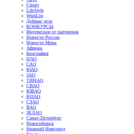
Спорт
LifeStyle
WishList
Добрые дела
КОНКУРСЫ
Интересное от партнеров
Новости России
Новости Мира
Африка
Биография
ЦАО
САО
ЮАО
ЗАО
ТИНАО
СВАО
ЮВАО
ЮЗАО
СЗАО
ВАО
ЗЕЛАО
Санкт-Петербург
Новосибирск
Нижний Новгород