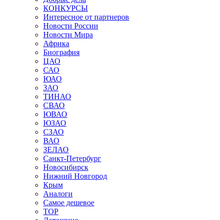
КОНКУРСЫ
Интересное от партнеров
Новости России
Новости Мира
Африка
Биография
ЦАО
САО
ЮАО
ЗАО
ТИНАО
СВАО
ЮВАО
ЮЗАО
СЗАО
ВАО
ЗЕЛАО
Санкт-Петербург
Новосибирск
Нижний Новгород
Крым
Аналоги
Самое дешевое
TOP