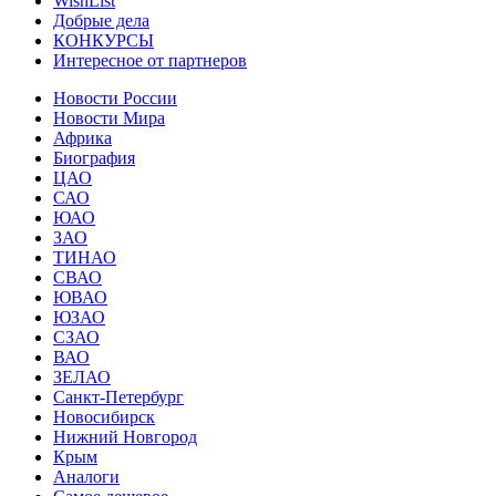
WishList
Добрые дела
КОНКУРСЫ
Интересное от партнеров
Новости России
Новости Мира
Африка
Биография
ЦАО
САО
ЮАО
ЗАО
ТИНАО
СВАО
ЮВАО
ЮЗАО
СЗАО
ВАО
ЗЕЛАО
Санкт-Петербург
Новосибирск
Нижний Новгород
Крым
Аналоги