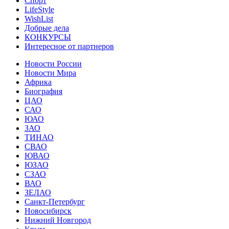
Спорт
LifeStyle
WishList
Добрые дела
КОНКУРСЫ
Интересное от партнеров
Новости России
Новости Мира
Африка
Биография
ЦАО
САО
ЮАО
ЗАО
ТИНАО
СВАО
ЮВАО
ЮЗАО
СЗАО
ВАО
ЗЕЛАО
Санкт-Петербург
Новосибирск
Нижний Новгород