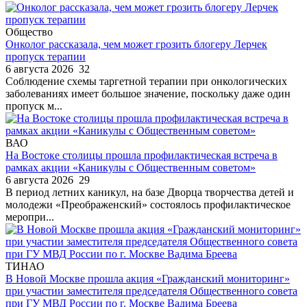
Общество
Онколог рассказала, чем может грозить блогеру Лерчек
пропуск терапии
6 августа 2026
32
Соблюдение схемы таргетной терапии при онкологических
заболеваниях имеет большое значение, поскольку даже один
пропуск м...
ВАО
На Востоке столицы прошла профилактическая встреча в
рамках акции «Каникулы с Общественным советом»
6 августа 2026
29
В период летних каникул, на базе Дворца творчества детей и
молодежи «Преображенский» состоялось профилактическое
меропри...
ТИНАО
В Новой Москве прошла акция «Гражданский мониторинг»
при участии заместителя председателя Общественного совета
при ГУ МВД России по г. Москве Вадима Бреева