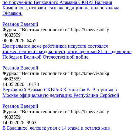
по поручению Верховного Атамана СКВРЗ Валерия
Камшилова, отправился в экспедицию на полюс холода
Оймякон.
Розанов Валерий
Журнал "Вестник геополитики" https://t.me/vestnikg
4683559
06.06.2026
6455
Центральном доме работников искусств состоялся
торжественный съезд-концерт, посвящённый 81-й годовщине
Победы в Великой Отечественной войне
Розанов Валерий
Журнал "Вестник геополитики" https://t.me/vestnikg
4683559
14.05.2026
10178
Верховный Атаман СКВРиЗ Камшилов В. В. принял в
Москве официальную делегацию Республики Сербской
Розанов Валерий
Журнал "Вестник геополитики" https://t.me/vestnikg
4683559
14.05.2026
9963
В Балашихе, человек упал с 14 этажа и остался жив