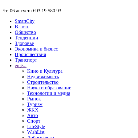
Чт, 06 августа
€93.19
$80.93
SmartCity
Власть
Общество
Тенденции
Здоровье
Экономика и бизнес
Происшествия
Транспорт
ещё...
Кино и Культура
Недвижимость
Строительство
Наука и образование
Технологии и медиа
Рынок
Туризм
ЖКХ
Авто
Спорт
LifeStyle
WishList
Добрые дела