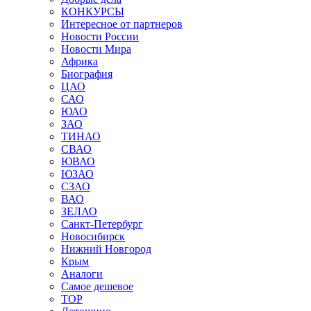
КОНКУРСЫ
Интересное от партнеров
Новости России
Новости Мира
Африка
Биография
ЦАО
САО
ЮАО
ЗАО
ТИНАО
СВАО
ЮВАО
ЮЗАО
СЗАО
ВАО
ЗЕЛАО
Санкт-Петербург
Новосибирск
Нижний Новгород
Крым
Аналоги
Самое дешевое
TOP