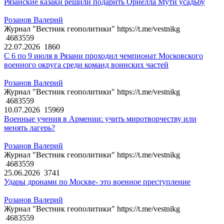
Рязанские казаки решили подарить Орнелла Мути усадьбу
Розанов Валерий
Журнал "Вестник геополитики" https://t.me/vestnikg
4683559
22.07.2026
1860
С 6 по 9 июля в Рязани проходил чемпионат Московского
военного округа среди команд воинских частей
Розанов Валерий
Журнал "Вестник геополитики" https://t.me/vestnikg
4683559
10.07.2026
15969
Военные учения в Армении: учить миротворчеству или
менять лагерь?
Розанов Валерий
Журнал "Вестник геополитики" https://t.me/vestnikg
4683559
25.06.2026
3741
Удары дронами по Москве- это военное преступление
Розанов Валерий
Журнал "Вестник геополитики" https://t.me/vestnikg
4683559