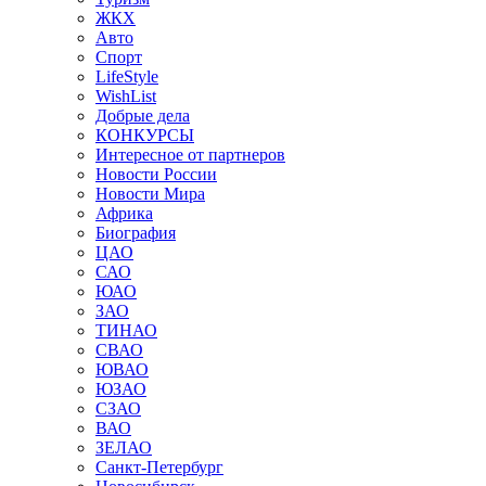
ЖКХ
Авто
Спорт
LifeStyle
WishList
Добрые дела
КОНКУРСЫ
Интересное от партнеров
Новости России
Новости Мира
Африка
Биография
ЦАО
САО
ЮАО
ЗАО
ТИНАО
СВАО
ЮВАО
ЮЗАО
СЗАО
ВАО
ЗЕЛАО
Санкт-Петербург