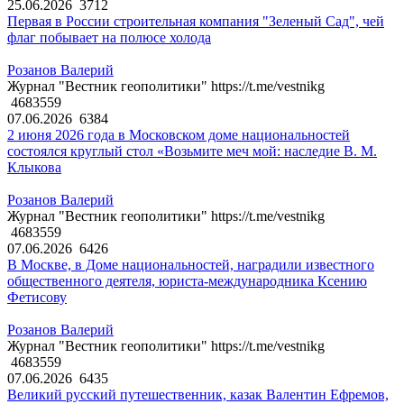
25.06.2026
3712
Первая в России строительная компания "Зеленый Сад", чей
флаг побывает на полюсе холода
Розанов Валерий
Журнал "Вестник геополитики" https://t.me/vestnikg
4683559
07.06.2026
6384
2 июня 2026 года в Московском доме национальностей
состоялся круглый стол «Возьмите меч мой: наследие В. М.
Клыкова
Розанов Валерий
Журнал "Вестник геополитики" https://t.me/vestnikg
4683559
07.06.2026
6426
В Москве, в Доме национальностей, наградили известного
общественного деятеля, юриста-международника Ксению
Фетисову
Розанов Валерий
Журнал "Вестник геополитики" https://t.me/vestnikg
4683559
07.06.2026
6435
Великий русский путешественник, казак Валентин Ефремов,