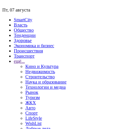
Пт, 07 августа
SmartCity
Власть
Общество
Тенденции
Здоровье
Экономика и бизнес
Происшествия
Транспорт
ещё...
Кино и Культура
Недвижимость
Строительство
Наука и образование
Технологии и медиа
Рынок
Туризм
ЖКХ
Авто
Спорт
LifeStyle
WishList
Добрые дела