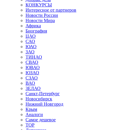
КОНКУРСЫ
Интересное от партнеров
Новости России
Новости Мира
Африка
Биография
ЦАО
САО
ЮАО
ЗАО
ТИНАО
СВАО
ЮВАО
ЮЗАО
СЗАО
ВАО
ЗЕЛАО
Санкт-Петербург
Новосибирск
Нижний Новгород
Крым
Аналоги
Самое дешевое
TOP