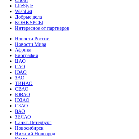
Спорт
LifeStyle
WishList
Добрые дела
КОНКУРСЫ
Интересное от партнеров
Новости России
Новости Мира
Африка
Биография
ЦАО
САО
ЮАО
ЗАО
ТИНАО
СВАО
ЮВАО
ЮЗАО
СЗАО
ВАО
ЗЕЛАО
Санкт-Петербург
Новосибирск
Нижний Новгород