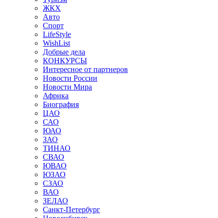
ЖКХ
Авто
Спорт
LifeStyle
WishList
Добрые дела
КОНКУРСЫ
Интересное от партнеров
Новости России
Новости Мира
Африка
Биография
ЦАО
САО
ЮАО
ЗАО
ТИНАО
СВАО
ЮВАО
ЮЗАО
СЗАО
ВАО
ЗЕЛАО
Санкт-Петербург