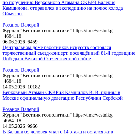
по поручению Верховного Атамана СКВРЗ Валерия
Камшилова, отправился в экспедицию на полюс холода
Оймякон.
Розанов Валерий
Журнал "Вестник геополитики" https://t.me/vestnikg
4684118
06.06.2026
6459
Центральном доме работников искусств состоялся
торжественный съезд-концерт, посвящённый 81-й годовщине
Победы в Великой Отечественной войне
Розанов Валерий
Журнал "Вестник геополитики" https://t.me/vestnikg
4684118
14.05.2026
10182
Верховный Атаман СКВРиЗ Камшилов В. В. принял в
Москве официальную делегацию Республики Сербской
Розанов Валерий
Журнал "Вестник геополитики" https://t.me/vestnikg
4684118
14.05.2026
9966
В Балашихе, человек упал с 14 этажа и остался жив