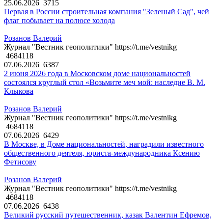
25.06.2026
3715
Первая в России строительная компания "Зеленый Сад", чей
флаг побывает на полюсе холода
Розанов Валерий
Журнал "Вестник геополитики" https://t.me/vestnikg
4684118
07.06.2026
6387
2 июня 2026 года в Московском доме национальностей
состоялся круглый стол «Возьмите меч мой: наследие В. М.
Клыкова
Розанов Валерий
Журнал "Вестник геополитики" https://t.me/vestnikg
4684118
07.06.2026
6429
В Москве, в Доме национальностей, наградили известного
общественного деятеля, юриста-международника Ксению
Фетисову
Розанов Валерий
Журнал "Вестник геополитики" https://t.me/vestnikg
4684118
07.06.2026
6438
Великий русский путешественник, казак Валентин Ефремов,