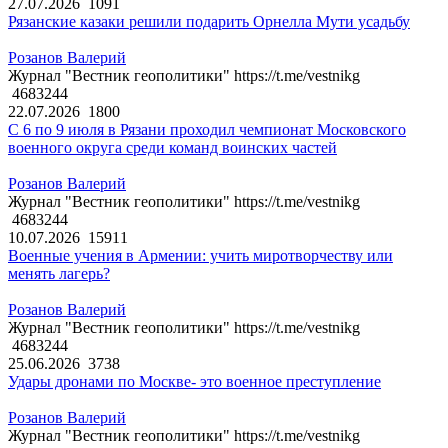
27.07.2026
1091
Рязанские казаки решили подарить Орнелла Мути усадьбу
Розанов Валерий
Журнал "Вестник геополитики" https://t.me/vestnikg
4683244
22.07.2026
1800
С 6 по 9 июля в Рязани проходил чемпионат Московского
военного округа среди команд воинских частей
Розанов Валерий
Журнал "Вестник геополитики" https://t.me/vestnikg
4683244
10.07.2026
15911
Военные учения в Армении: учить миротворчеству или
менять лагерь?
Розанов Валерий
Журнал "Вестник геополитики" https://t.me/vestnikg
4683244
25.06.2026
3738
Удары дронами по Москве- это военное преступление
Розанов Валерий
Журнал "Вестник геополитики" https://t.me/vestnikg