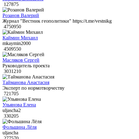
127875
Розанов Валерий
Журнал "Вестник геополитики" https://t.me/vestnikg
4750950
Каймин Михаил
mkaymin2000
4509550
Масляков Сергей
Руководитель проекта
3031210
Тайманова Анастасия
Эксперт по нормотворчеству
721705
Ульянова Елена
uljascha2
330205
Фольшина Лёля
uljascha
277570