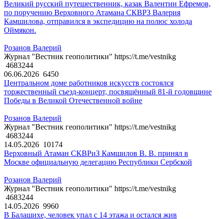
Великий русский путешественник, казак Валентин Ефремов,
по поручению Верховного Атамана СКВРЗ Валерия
Камшилова, отправился в экспедицию на полюс холода
Оймякон.
Розанов Валерий
Журнал "Вестник геополитики" https://t.me/vestnikg
4683244
06.06.2026
6450
Центральном доме работников искусств состоялся
торжественный съезд-концерт, посвящённый 81-й годовщине
Победы в Великой Отечественной войне
Розанов Валерий
Журнал "Вестник геополитики" https://t.me/vestnikg
4683244
14.05.2026
10174
Верховный Атаман СКВРиЗ Камшилов В. В. принял в
Москве официальную делегацию Республики Сербской
Розанов Валерий
Журнал "Вестник геополитики" https://t.me/vestnikg
4683244
14.05.2026
9960
В Балашихе, человек упал с 14 этажа и остался жив