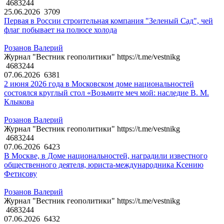
4683244
25.06.2026
3709
Первая в России строительная компания "Зеленый Сад", чей
флаг побывает на полюсе холода
Розанов Валерий
Журнал "Вестник геополитики" https://t.me/vestnikg
4683244
07.06.2026
6381
2 июня 2026 года в Московском доме национальностей
состоялся круглый стол «Возьмите меч мой: наследие В. М.
Клыкова
Розанов Валерий
Журнал "Вестник геополитики" https://t.me/vestnikg
4683244
07.06.2026
6423
В Москве, в Доме национальностей, наградили известного
общественного деятеля, юриста-международника Ксению
Фетисову
Розанов Валерий
Журнал "Вестник геополитики" https://t.me/vestnikg
4683244
07.06.2026
6432