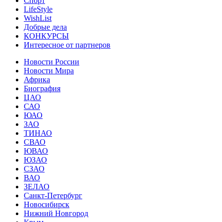
Спорт
LifeStyle
WishList
Добрые дела
КОНКУРСЫ
Интересное от партнеров
Новости России
Новости Мира
Африка
Биография
ЦАО
САО
ЮАО
ЗАО
ТИНАО
СВАО
ЮВАО
ЮЗАО
СЗАО
ВАО
ЗЕЛАО
Санкт-Петербург
Новосибирск
Нижний Новгород