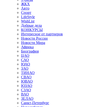
ЖКХ
Авто
Спорт
LifeStyle
WishList
Добрые дела
КОНКУРСЫ
Интересное от партнеров
Новости России
Новости Мира
Африка
Биография
ЦАО
САО
ЮАО
ЗАО
ТИНАО
СВАО
ЮВАО
ЮЗАО
СЗАО
ВАО
ЗЕЛАО
Санкт-Петербург