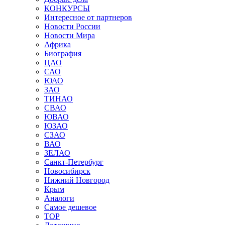
КОНКУРСЫ
Интересное от партнеров
Новости России
Новости Мира
Африка
Биография
ЦАО
САО
ЮАО
ЗАО
ТИНАО
СВАО
ЮВАО
ЮЗАО
СЗАО
ВАО
ЗЕЛАО
Санкт-Петербург
Новосибирск
Нижний Новгород
Крым
Аналоги
Самое дешевое
TOP