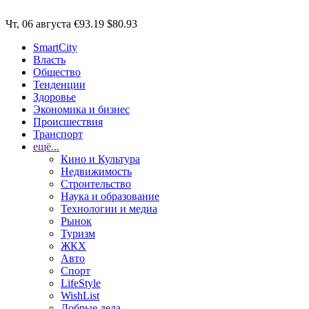
Чт, 06 августа
€93.19
$80.93
SmartCity
Власть
Общество
Тенденции
Здоровье
Экономика и бизнес
Происшествия
Транспорт
ещё...
Кино и Культура
Недвижимость
Строительство
Наука и образование
Технологии и медиа
Рынок
Туризм
ЖКХ
Авто
Спорт
LifeStyle
WishList
Добрые дела