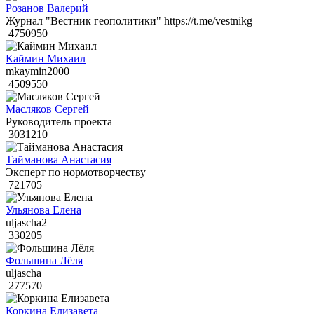
Розанов Валерий
Журнал "Вестник геополитики" https://t.me/vestnikg
4750950
Каймин Михаил
mkaymin2000
4509550
Масляков Сергей
Руководитель проекта
3031210
Тайманова Анастасия
Эксперт по нормотворчеству
721705
Ульянова Елена
uljascha2
330205
Фольшина Лёля
uljascha
277570
Коркина Елизавета