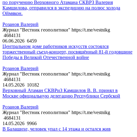
по поручению Верховного Атамана СКВРЗ Валерия
Камшилова, отправился в экспедицию на полюс холода
Оймякон.
Розанов Валерий
Журнал "Вестник геополитики" https://t.me/vestnikg
4684131
06.06.2026
6459
Центральном доме работников искусств состоялся
торжественный съезд-концерт, посвящённый 81-й годовщине
Победы в Великой Отечественной войне
Розанов Валерий
Журнал "Вестник геополитики" https://t.me/vestnikg
4684131
14.05.2026
10182
Верховный Атаман СКВРиЗ Камшилов В. В. принял в
Москве официальную делегацию Республики Сербской
Розанов Валерий
Журнал "Вестник геополитики" https://t.me/vestnikg
4684131
14.05.2026
9966
В Балашихе, человек упал с 14 этажа и остался жив