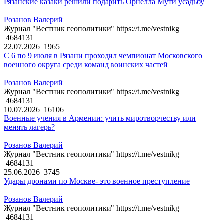
Рязанские казаки решили подарить Орнелла Мути усадьбу
Розанов Валерий
Журнал "Вестник геополитики" https://t.me/vestnikg
4684131
22.07.2026
1965
С 6 по 9 июля в Рязани проходил чемпионат Московского
военного округа среди команд воинских частей
Розанов Валерий
Журнал "Вестник геополитики" https://t.me/vestnikg
4684131
10.07.2026
16106
Военные учения в Армении: учить миротворчеству или
менять лагерь?
Розанов Валерий
Журнал "Вестник геополитики" https://t.me/vestnikg
4684131
25.06.2026
3745
Удары дронами по Москве- это военное преступление
Розанов Валерий
Журнал "Вестник геополитики" https://t.me/vestnikg
4684131