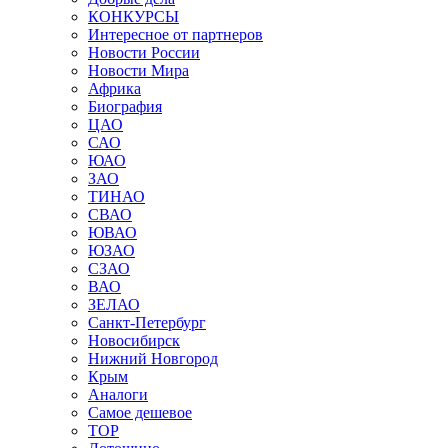
КОНКУРСЫ
Интересное от партнеров
Новости России
Новости Мира
Африка
Биография
ЦАО
САО
ЮАО
ЗАО
ТИНАО
СВАО
ЮВАО
ЮЗАО
СЗАО
ВАО
ЗЕЛАО
Санкт-Петербург
Новосибирск
Нижний Новгород
Крым
Аналоги
Самое дешевое
TOP