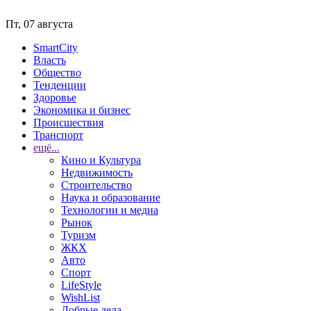
Пт, 07 августа
SmartCity
Власть
Общество
Тенденции
Здоровье
Экономика и бизнес
Происшествия
Транспорт
ещё...
Кино и Культура
Недвижимость
Строительство
Наука и образование
Технологии и медиа
Рынок
Туризм
ЖКХ
Авто
Спорт
LifeStyle
WishList
Добрые дела