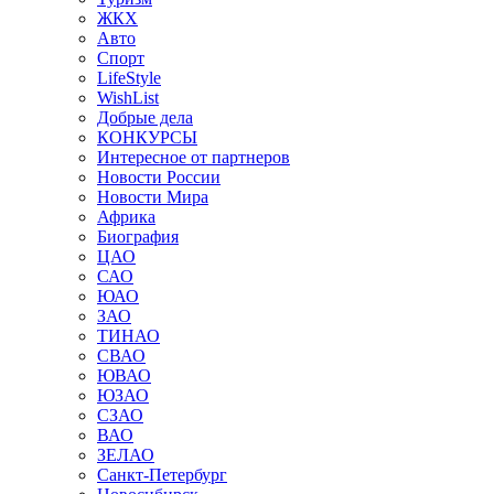
ЖКХ
Авто
Спорт
LifeStyle
WishList
Добрые дела
КОНКУРСЫ
Интересное от партнеров
Новости России
Новости Мира
Африка
Биография
ЦАО
САО
ЮАО
ЗАО
ТИНАО
СВАО
ЮВАО
ЮЗАО
СЗАО
ВАО
ЗЕЛАО
Санкт-Петербург