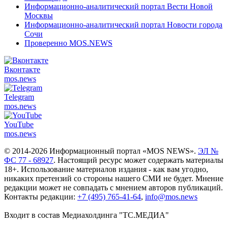
Информационно-аналитический портал Вести Новой
Москвы
Информационно-аналитический портал Новости города
Сочи
Проверенно MOS.NEWS
Вконтакте
mos.
news
Telegram
mos.
news
YouTube
mos.
news
© 2014-2026 Информационный портал «MOS NEWS».
ЭЛ №
ФС 77 - 68927
. Настоящий ресурс может содержать материалы
18+. Использование материалов издания - как вам угодно,
никаких претензий со стороны нашего СМИ не будет. Мнение
редакции может не совпадать с мнением авторов публикаций.
Контакты редакции:
+7 (495) 765-41-64
,
info@mos.news
Входит в состав Медиахолдинга "ТС.МЕДИА"