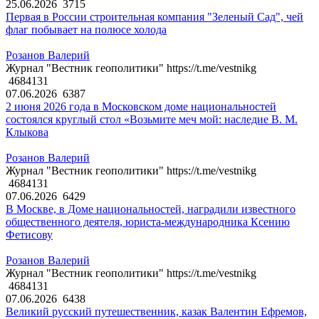
25.06.2026
3715
Первая в России строительная компания "Зеленый Сад", чей
флаг побывает на полюсе холода
Розанов Валерий
Журнал "Вестник геополитики" https://t.me/vestnikg
4684131
07.06.2026
6387
2 июня 2026 года в Московском доме национальностей
состоялся круглый стол «Возьмите меч мой: наследие В. М.
Клыкова
Розанов Валерий
Журнал "Вестник геополитики" https://t.me/vestnikg
4684131
07.06.2026
6429
В Москве, в Доме национальностей, наградили известного
общественного деятеля, юриста-международника Ксению
Фетисову
Розанов Валерий
Журнал "Вестник геополитики" https://t.me/vestnikg
4684131
07.06.2026
6438
Великий русский путешественник, казак Валентин Ефремов,