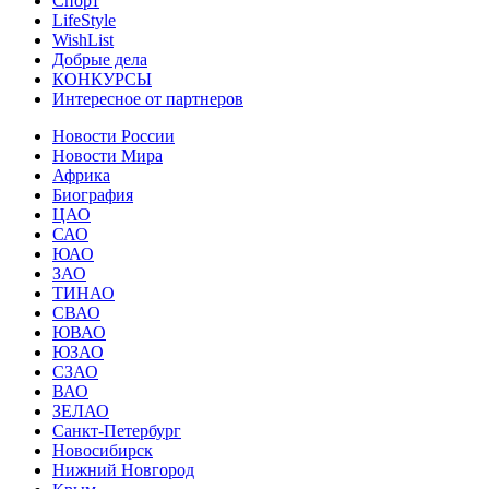
Спорт
LifeStyle
WishList
Добрые дела
КОНКУРСЫ
Интересное от партнеров
Новости России
Новости Мира
Африка
Биография
ЦАО
САО
ЮАО
ЗАО
ТИНАО
СВАО
ЮВАО
ЮЗАО
СЗАО
ВАО
ЗЕЛАО
Санкт-Петербург
Новосибирск
Нижний Новгород