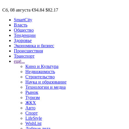
Сб, 08 августа
€94.84
$82.17
SmartCity
Власть
Общество
Тенденции
Здоровье
Экономика и бизнес
Происшествия
Транспорт
ещё...
Кино и Культура
Недвижимость
Строительство
Наука и образование
Технологии и медиа
Рынок
Туризм
ЖКХ
Авто
Спорт
LifeStyle
WishList
Добрые дела