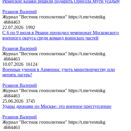
Рязанские казаки решили подарить Орнелла Мути усадьбу
Розанов Валерий
Журнал "Вестник геополитики" https://t.me/vestnikg
4684463
22.07.2026
1992
С 6 по 9 июля в Рязани проходил чемпионат Московского
военного округа среди команд воинских частей
Розанов Валерий
Журнал "Вестник геополитики" https://t.me/vestnikg
4684463
10.07.2026
16124
Военные учения в Армении: учить миротворчеству или
менять лагерь?
Розанов Валерий
Журнал "Вестник геополитики" https://t.me/vestnikg
4684463
25.06.2026
3745
Удары дронами по Москве- это военное преступление
Розанов Валерий
Журнал "Вестник геополитики" https://t.me/vestnikg
4684463