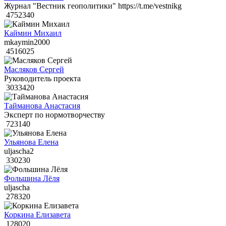
Журнал "Вестник геополитики" https://t.me/vestnikg
4752340
Каймин Михаил
mkaymin2000
4516025
Масляков Сергей
Руководитель проекта
3033420
Тайманова Анастасия
Эксперт по нормотворчеству
723140
Ульянова Елена
uljascha2
330230
Фольшина Лёля
uljascha
278320
Коркина Елизавета
128020