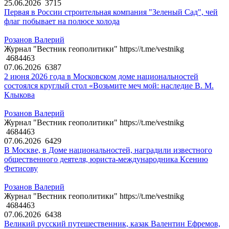
25.06.2026
3715
Первая в России строительная компания "Зеленый Сад", чей
флаг побывает на полюсе холода
Розанов Валерий
Журнал "Вестник геополитики" https://t.me/vestnikg
4684463
07.06.2026
6387
2 июня 2026 года в Московском доме национальностей
состоялся круглый стол «Возьмите меч мой: наследие В. М.
Клыкова
Розанов Валерий
Журнал "Вестник геополитики" https://t.me/vestnikg
4684463
07.06.2026
6429
В Москве, в Доме национальностей, наградили известного
общественного деятеля, юриста-международника Ксению
Фетисову
Розанов Валерий
Журнал "Вестник геополитики" https://t.me/vestnikg
4684463
07.06.2026
6438
Великий русский путешественник, казак Валентин Ефремов,