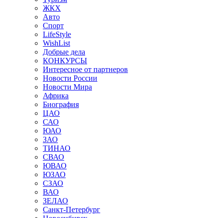
ЖКХ
Авто
Спорт
LifeStyle
WishList
Добрые дела
КОНКУРСЫ
Интересное от партнеров
Новости России
Новости Мира
Африка
Биография
ЦАО
САО
ЮАО
ЗАО
ТИНАО
СВАО
ЮВАО
ЮЗАО
СЗАО
ВАО
ЗЕЛАО
Санкт-Петербург