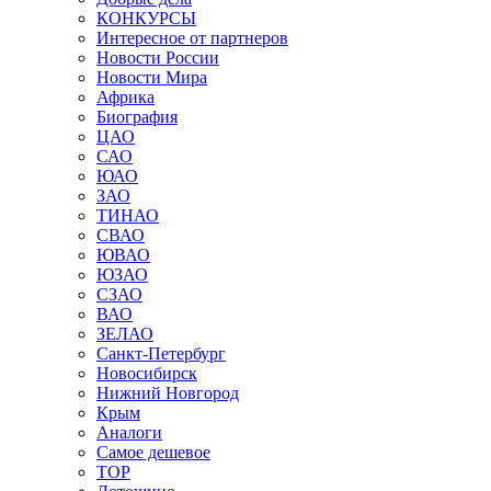
КОНКУРСЫ
Интересное от партнеров
Новости России
Новости Мира
Африка
Биография
ЦАО
САО
ЮАО
ЗАО
ТИНАО
СВАО
ЮВАО
ЮЗАО
СЗАО
ВАО
ЗЕЛАО
Санкт-Петербург
Новосибирск
Нижний Новгород
Крым
Аналоги
Самое дешевое
TOP