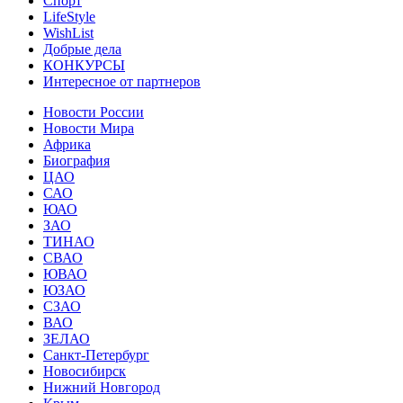
Спорт
LifeStyle
WishList
Добрые дела
КОНКУРСЫ
Интересное от партнеров
Новости России
Новости Мира
Африка
Биография
ЦАО
САО
ЮАО
ЗАО
ТИНАО
СВАО
ЮВАО
ЮЗАО
СЗАО
ВАО
ЗЕЛАО
Санкт-Петербург
Новосибирск
Нижний Новгород