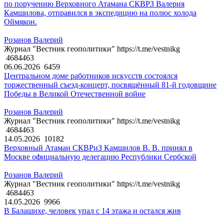
по поручению Верховного Атамана СКВРЗ Валерия
Камшилова, отправился в экспедицию на полюс холода
Оймякон.
Розанов Валерий
Журнал "Вестник геополитики" https://t.me/vestnikg
4684463
06.06.2026
6459
Центральном доме работников искусств состоялся
торжественный съезд-концерт, посвящённый 81-й годовщине
Победы в Великой Отечественной войне
Розанов Валерий
Журнал "Вестник геополитики" https://t.me/vestnikg
4684463
14.05.2026
10182
Верховный Атаман СКВРиЗ Камшилов В. В. принял в
Москве официальную делегацию Республики Сербской
Розанов Валерий
Журнал "Вестник геополитики" https://t.me/vestnikg
4684463
14.05.2026
9966
В Балашихе, человек упал с 14 этажа и остался жив