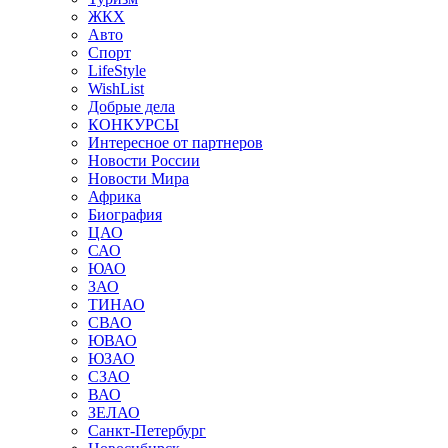
ЖКХ
Авто
Спорт
LifeStyle
WishList
Добрые дела
КОНКУРСЫ
Интересное от партнеров
Новости России
Новости Мира
Африка
Биография
ЦАО
САО
ЮАО
ЗАО
ТИНАО
СВАО
ЮВАО
ЮЗАО
СЗАО
ВАО
ЗЕЛАО
Санкт-Петербург