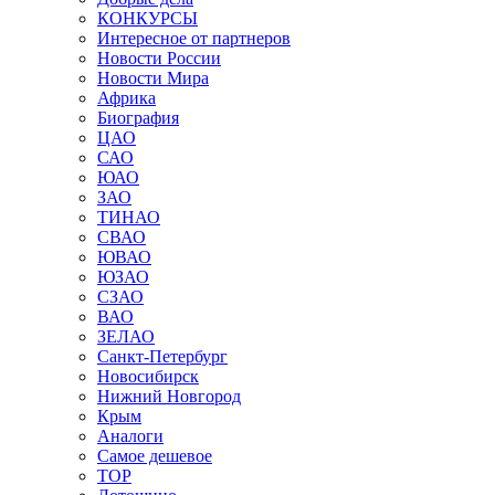
КОНКУРСЫ
Интересное от партнеров
Новости России
Новости Мира
Африка
Биография
ЦАО
САО
ЮАО
ЗАО
ТИНАО
СВАО
ЮВАО
ЮЗАО
СЗАО
ВАО
ЗЕЛАО
Санкт-Петербург
Новосибирск
Нижний Новгород
Крым
Аналоги
Самое дешевое
TOP