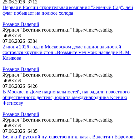
25.06.2026
3712
Первая в России строительная компания "Зеленый Сад", чей
флаг побывает на полюсе холода
Розанов Валерий
Журнал "Вестник геополитики" https://t.me/vestnikg
4683559
07.06.2026
6384
2 июня 2026 года в Московском доме национальностей
состоялся круглый стол «Возьмите меч мой: наследие В. М.
Клыкова
Розанов Валерий
Журнал "Вестник геополитики" https://t.me/vestnikg
4683559
07.06.2026
6426
В Москве, в Доме национальностей, наградили известного
общественного деятеля, юриста-международника Ксению
Фетисову
Розанов Валерий
Журнал "Вестник геополитики" https://t.me/vestnikg
4683559
07.06.2026
6435
Великий русский путешественник, казак Валентин Ефремов,