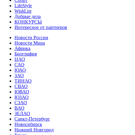
Спорт
LifeStyle
WishList
Добрые дела
КОНКУРСЫ
Интересное от партнеров
Новости России
Новости Мира
Африка
Биография
ЦАО
САО
ЮАО
ЗАО
ТИНАО
СВАО
ЮВАО
ЮЗАО
СЗАО
ВАО
ЗЕЛАО
Санкт-Петербург
Новосибирск
Нижний Новгород