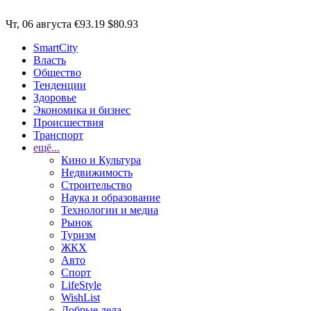
Чт, 06 августа
€93.19
$80.93
SmartCity
Власть
Общество
Тенденции
Здоровье
Экономика и бизнес
Происшествия
Транспорт
ещё...
Кино и Культура
Недвижимость
Строительство
Наука и образование
Технологии и медиа
Рынок
Туризм
ЖКХ
Авто
Спорт
LifeStyle
WishList
Добрые дела