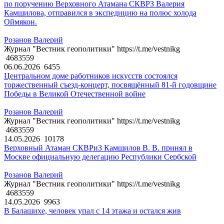
по поручению Верховного Атамана СКВРЗ Валерия
Камшилова, отправился в экспедицию на полюс холода
Оймякон.
Розанов Валерий
Журнал "Вестник геополитики" https://t.me/vestnikg
4683559
06.06.2026
6455
Центральном доме работников искусств состоялся
торжественный съезд-концерт, посвящённый 81-й годовщине
Победы в Великой Отечественной войне
Розанов Валерий
Журнал "Вестник геополитики" https://t.me/vestnikg
4683559
14.05.2026
10178
Верховный Атаман СКВРиЗ Камшилов В. В. принял в
Москве официальную делегацию Республики Сербской
Розанов Валерий
Журнал "Вестник геополитики" https://t.me/vestnikg
4683559
14.05.2026
9963
В Балашихе, человек упал с 14 этажа и остался жив