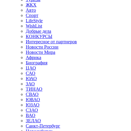
ЖКХ
Авто
Спорт
LifeStyle
WishList
Добрые дела
КОНКУРСЫ
Интересное от партнеров
Новости России
Новости Мира
Африка
Биография
ЦАО
САО
ЮАО
ЗАО
ТИНАО
СВАО
ЮВАО
ЮЗАО
СЗАО
ВАО
ЗЕЛАО
Санкт-Петербург