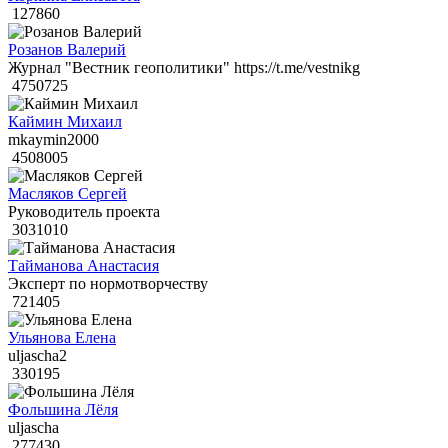
127860
Розанов Валерий
Журнал "Вестник геополитики" https://t.me/vestnikg
4750725
Каймин Михаил
mkaymin2000
4508005
Масляков Сергей
Руководитель проекта
3031010
Тайманова Анастасия
Эксперт по нормотворчеству
721405
Ульянова Елена
uljascha2
330195
Фольшина Лёля
uljascha
277430