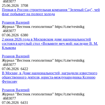
4683077
25.06.2026
3708
Первая в России строительная компания "Зеленый Сад", чей
флаг побывает на полюсе холода
Розанов Валерий
Журнал "Вестник геополитики" https://t.me/vestnikg
4683077
07.06.2026
6380
2 июня 2026 года в Московском доме национальностей
состоялся круглый стол «Возьмите меч мой: наследие В. М.
Клыкова
Розанов Валерий
Журнал "Вестник геополитики" https://t.me/vestnikg
4683077
07.06.2026
6422
В Москве, в Доме национальностей, наградили известного
общественного деятеля, юриста-международника Ксению
Фетисову
Розанов Валерий
Журнал "Вестник геополитики" https://t.me/vestnikg
4683077
07.06.2026
6431