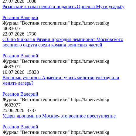
27.07.2026
1008
Рязанские казаки решили подарить Орнелла Мути усадьбу
Розанов Валерий
Журнал "Вестник геополитики" https://t.me/vestnikg
4683077
22.07.2026
1730
С 6 по 9 июля в Рязани проходил чемпионат Московского
военного округа среди команд воинских частей
Розанов Валерий
Журнал "Вестник геополитики" https://t.me/vestnikg
4683077
10.07.2026
15838
Военные учения в Армении: учить миротворчеству или
менять лагерь?
Розанов Валерий
Журнал "Вестник геополитики" https://t.me/vestnikg
4683077
25.06.2026
3737
Удары дронами по Москве- это военное преступление
Розанов Валерий
Журнал "Вестник геополитики" https://t.me/vestnikg