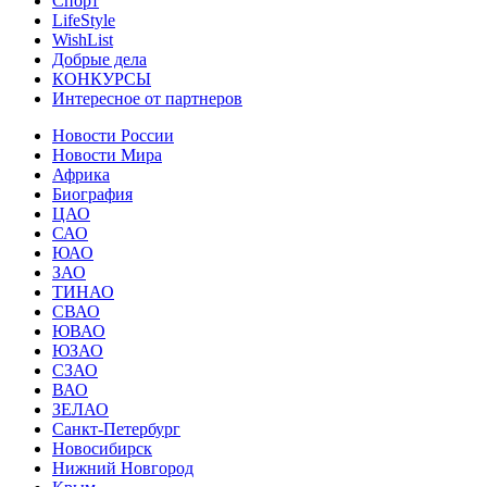
Спорт
LifeStyle
WishList
Добрые дела
КОНКУРСЫ
Интересное от партнеров
Новости России
Новости Мира
Африка
Биография
ЦАО
САО
ЮАО
ЗАО
ТИНАО
СВАО
ЮВАО
ЮЗАО
СЗАО
ВАО
ЗЕЛАО
Санкт-Петербург
Новосибирск
Нижний Новгород