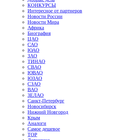
КОНКУРСЫ
Интересное от партнеров
Новости России
Новости Мира
Африка
Биография
ЦАО
САО
ЮАО
ЗАО
ТИНАО
СВАО
ЮВАО
ЮЗАО
СЗАО
ВАО
ЗЕЛАО
Санкт-Петербург
Новосибирск
Нижний Новгород
Крым
Аналоги
Самое дешевое
TOP