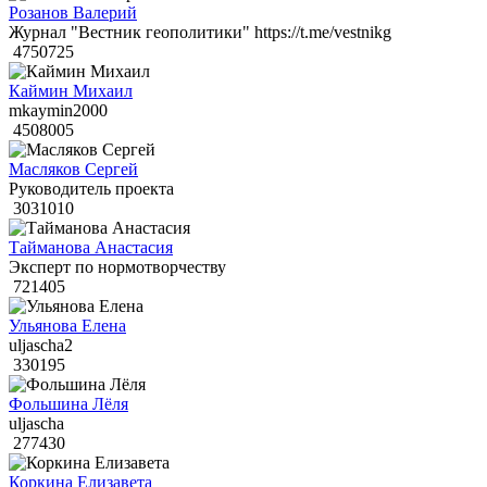
Розанов Валерий
Журнал "Вестник геополитики" https://t.me/vestnikg
4750725
Каймин Михаил
mkaymin2000
4508005
Масляков Сергей
Руководитель проекта
3031010
Тайманова Анастасия
Эксперт по нормотворчеству
721405
Ульянова Елена
uljascha2
330195
Фольшина Лёля
uljascha
277430
Коркина Елизавета