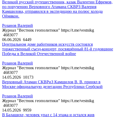
Великий русский путешественник, казак Валентин Ефремов,
по поручению Верховного Атамана СКВРЗ Валерия
Камшилова, отправился в экспедицию на полюс холода
Оймякон.
Розанов Валерий
Журнал "Вестник геополитики" https://t.me/vestnikg
4683077
06.06.2026
6449
Центральном доме работников искусств состоялся
торжественный съезд-концерт, посвящённый 81-й годовщине
Победы в Великой Отечественной войне
Розанов Валерий
Журнал "Вестник геополитики" https://t.me/vestnikg
4683077
14.05.2026
10173
Верховный Атаман СКВРиЗ Камшилов В. В. принял в
Москве официальную делегацию Республики Сербской
Розанов Валерий
Журнал "Вестник геополитики" https://t.me/vestnikg
4683077
14.05.2026
9959
В Балашихе, человек упал с 14 этажа и остался жив