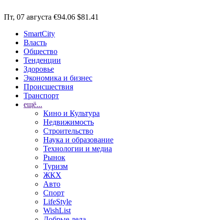
Пт, 07 августа
€94.06
$81.41
SmartCity
Власть
Общество
Тенденции
Здоровье
Экономика и бизнес
Происшествия
Транспорт
ещё...
Кино и Культура
Недвижимость
Строительство
Наука и образование
Технологии и медиа
Рынок
Туризм
ЖКХ
Авто
Спорт
LifeStyle
WishList
Добрые дела