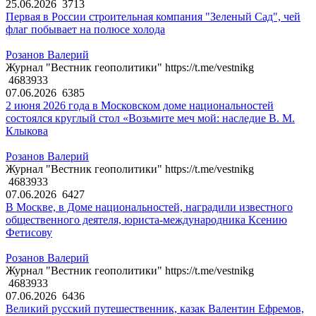
25.06.2026
3713
Первая в России строительная компания "Зеленый Сад", чей
флаг побывает на полюсе холода
Розанов Валерий
Журнал "Вестник геополитики" https://t.me/vestnikg
4683933
07.06.2026
6385
2 июня 2026 года в Московском доме национальностей
состоялся круглый стол «Возьмите меч мой: наследие В. М.
Клыкова
Розанов Валерий
Журнал "Вестник геополитики" https://t.me/vestnikg
4683933
07.06.2026
6427
В Москве, в Доме национальностей, наградили известного
общественного деятеля, юриста-международника Ксению
Фетисову
Розанов Валерий
Журнал "Вестник геополитики" https://t.me/vestnikg
4683933
07.06.2026
6436
Великий русский путешественник, казак Валентин Ефремов,