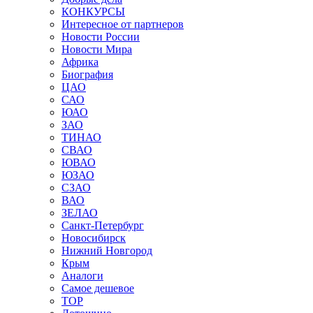
КОНКУРСЫ
Интересное от партнеров
Новости России
Новости Мира
Африка
Биография
ЦАО
САО
ЮАО
ЗАО
ТИНАО
СВАО
ЮВАО
ЮЗАО
СЗАО
ВАО
ЗЕЛАО
Санкт-Петербург
Новосибирск
Нижний Новгород
Крым
Аналоги
Самое дешевое
TOP