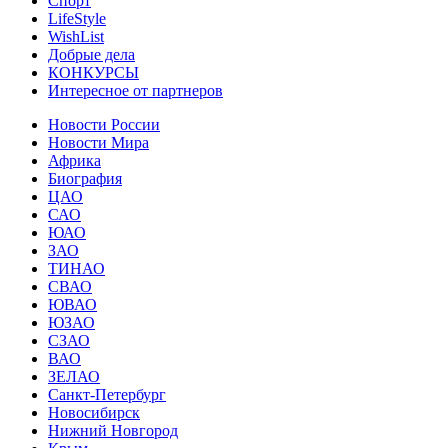
Спорт
LifeStyle
WishList
Добрые дела
КОНКУРСЫ
Интересное от партнеров
Новости России
Новости Мира
Африка
Биография
ЦАО
САО
ЮАО
ЗАО
ТИНАО
СВАО
ЮВАО
ЮЗАО
СЗАО
ВАО
ЗЕЛАО
Санкт-Петербург
Новосибирск
Нижний Новгород