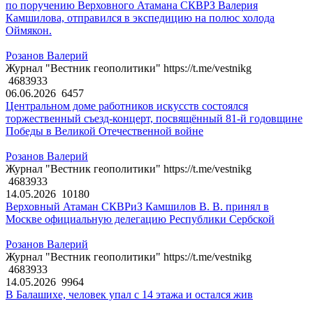
по поручению Верховного Атамана СКВРЗ Валерия
Камшилова, отправился в экспедицию на полюс холода
Оймякон.
Розанов Валерий
Журнал "Вестник геополитики" https://t.me/vestnikg
4683933
06.06.2026
6457
Центральном доме работников искусств состоялся
торжественный съезд-концерт, посвящённый 81-й годовщине
Победы в Великой Отечественной войне
Розанов Валерий
Журнал "Вестник геополитики" https://t.me/vestnikg
4683933
14.05.2026
10180
Верховный Атаман СКВРиЗ Камшилов В. В. принял в
Москве официальную делегацию Республики Сербской
Розанов Валерий
Журнал "Вестник геополитики" https://t.me/vestnikg
4683933
14.05.2026
9964
В Балашихе, человек упал с 14 этажа и остался жив