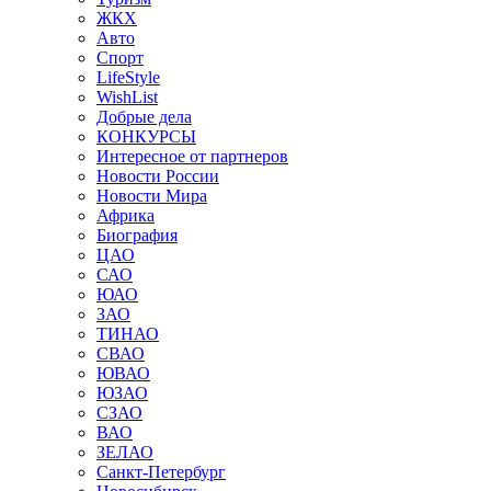
ЖКХ
Авто
Спорт
LifeStyle
WishList
Добрые дела
КОНКУРСЫ
Интересное от партнеров
Новости России
Новости Мира
Африка
Биография
ЦАО
САО
ЮАО
ЗАО
ТИНАО
СВАО
ЮВАО
ЮЗАО
СЗАО
ВАО
ЗЕЛАО
Санкт-Петербург