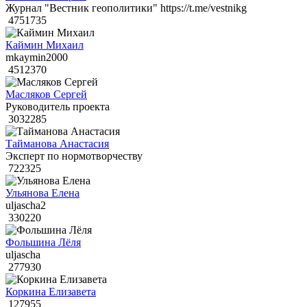
Журнал "Вестник геополитики" https://t.me/vestnikg
4751735
Каймин Михаил
mkaymin2000
4512370
Масляков Сергей
Руководитель проекта
3032285
Тайманова Анастасия
Эксперт по нормотворчеству
722325
Ульянова Елена
uljascha2
330220
Фольшина Лёля
uljascha
277930
Коркина Елизавета
127955