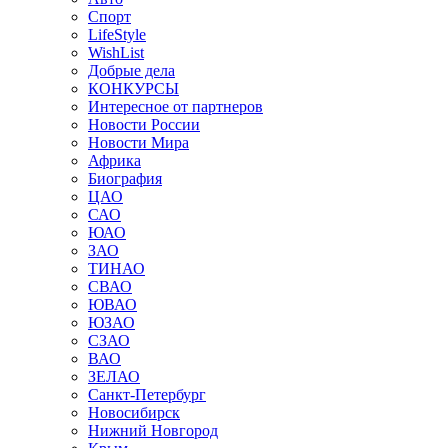
Спорт
LifeStyle
WishList
Добрые дела
КОНКУРСЫ
Интересное от партнеров
Новости России
Новости Мира
Африка
Биография
ЦАО
САО
ЮАО
ЗАО
ТИНАО
СВАО
ЮВАО
ЮЗАО
СЗАО
ВАО
ЗЕЛАО
Санкт-Петербург
Новосибирск
Нижний Новгород