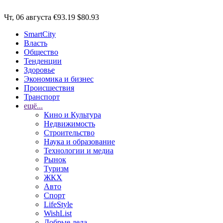
Чт, 06 августа
€93.19
$80.93
SmartCity
Власть
Общество
Тенденции
Здоровье
Экономика и бизнес
Происшествия
Транспорт
ещё...
Кино и Культура
Недвижимость
Строительство
Наука и образование
Технологии и медиа
Рынок
Туризм
ЖКХ
Авто
Спорт
LifeStyle
WishList
Добрые дела