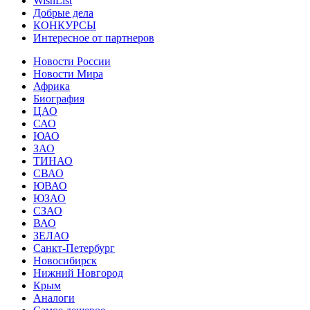
WishList
Добрые дела
КОНКУРСЫ
Интересное от партнеров
Новости России
Новости Мира
Африка
Биография
ЦАО
САО
ЮАО
ЗАО
ТИНАО
СВАО
ЮВАО
ЮЗАО
СЗАО
ВАО
ЗЕЛАО
Санкт-Петербург
Новосибирск
Нижний Новгород
Крым
Аналоги