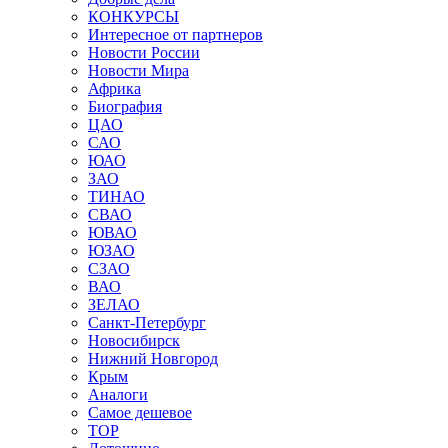
КОНКУРСЫ
Интересное от партнеров
Новости России
Новости Мира
Африка
Биография
ЦАО
САО
ЮАО
ЗАО
ТИНАО
СВАО
ЮВАО
ЮЗАО
СЗАО
ВАО
ЗЕЛАО
Санкт-Петербург
Новосибирск
Нижний Новгород
Крым
Аналоги
Самое дешевое
TOP