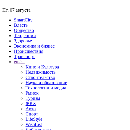
Пт, 07 августа
SmartCity
Власть
Общество
Тенденции
Здоровье
Экономика и бизнес
Происшествия
Транспорт
ещё...
Кино и Культура
Недвижимость
Строительство
Наука и образование
Технологии и медиа
Рынок
Туризм
ЖКХ
Авто
Спорт
LifeStyle
WishList
Добрые дела