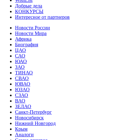
WishList
Добрые дела
КОНКУРСЫ
Интересное от партнеров
Новости России
Новости Мира
Африка
Биография
ЦАО
САО
ЮАО
ЗАО
ТИНАО
СВАО
ЮВАО
ЮЗАО
СЗАО
ВАО
ЗЕЛАО
Санкт-Петербург
Новосибирск
Нижний Новгород
Крым
Аналоги