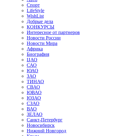
Спорт
LifeStyle
WishList
Добрые дела
КОНКУРСЫ
Интересное от партнеров
Новости России
Новости Мира
Африка
Биография
ЦАО
САО
ЮАО
ЗАО
ТИНАО
СВАО
ЮВАО
ЮЗАО
СЗАО
ВАО
ЗЕЛАО
Санкт-Петербург
Новосибирск
Нижний Новгород