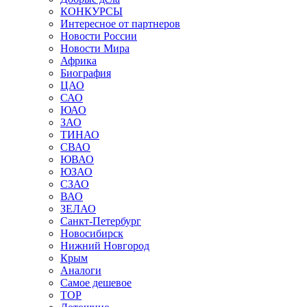
КОНКУРСЫ
Интересное от партнеров
Новости России
Новости Мира
Африка
Биография
ЦАО
САО
ЮАО
ЗАО
ТИНАО
СВАО
ЮВАО
ЮЗАО
СЗАО
ВАО
ЗЕЛАО
Санкт-Петербург
Новосибирск
Нижний Новгород
Крым
Аналоги
Самое дешевое
TOP