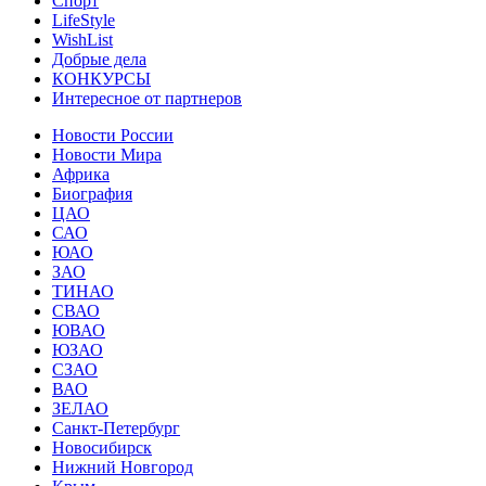
Спорт
LifeStyle
WishList
Добрые дела
КОНКУРСЫ
Интересное от партнеров
Новости России
Новости Мира
Африка
Биография
ЦАО
САО
ЮАО
ЗАО
ТИНАО
СВАО
ЮВАО
ЮЗАО
СЗАО
ВАО
ЗЕЛАО
Санкт-Петербург
Новосибирск
Нижний Новгород