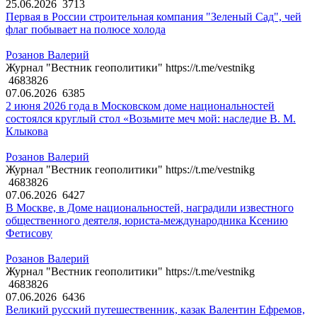
25.06.2026
3713
Первая в России строительная компания "Зеленый Сад", чей
флаг побывает на полюсе холода
Розанов Валерий
Журнал "Вестник геополитики" https://t.me/vestnikg
4683826
07.06.2026
6385
2 июня 2026 года в Московском доме национальностей
состоялся круглый стол «Возьмите меч мой: наследие В. М.
Клыкова
Розанов Валерий
Журнал "Вестник геополитики" https://t.me/vestnikg
4683826
07.06.2026
6427
В Москве, в Доме национальностей, наградили известного
общественного деятеля, юриста-международника Ксению
Фетисову
Розанов Валерий
Журнал "Вестник геополитики" https://t.me/vestnikg
4683826
07.06.2026
6436
Великий русский путешественник, казак Валентин Ефремов,