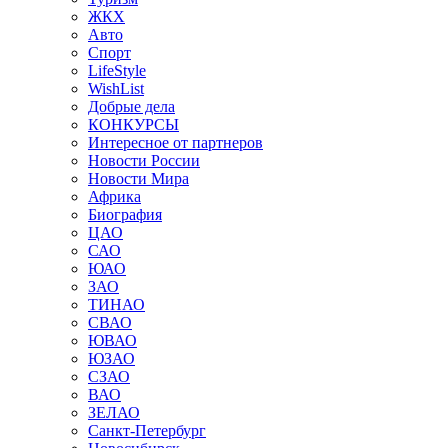
ЖКХ
Авто
Спорт
LifeStyle
WishList
Добрые дела
КОНКУРСЫ
Интересное от партнеров
Новости России
Новости Мира
Африка
Биография
ЦАО
САО
ЮАО
ЗАО
ТИНАО
СВАО
ЮВАО
ЮЗАО
СЗАО
ВАО
ЗЕЛАО
Санкт-Петербург