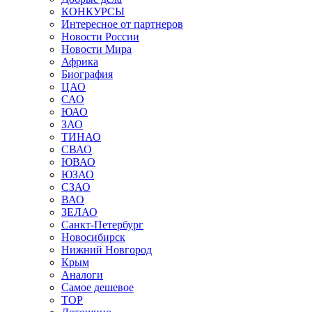
КОНКУРСЫ
Интересное от партнеров
Новости России
Новости Мира
Африка
Биография
ЦАО
САО
ЮАО
ЗАО
ТИНАО
СВАО
ЮВАО
ЮЗАО
СЗАО
ВАО
ЗЕЛАО
Санкт-Петербург
Новосибирск
Нижний Новгород
Крым
Аналоги
Самое дешевое
TOP