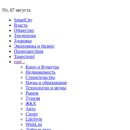
Пт, 07 августа
SmartCity
Власть
Общество
Тенденции
Здоровье
Экономика и бизнес
Происшествия
Транспорт
ещё...
Кино и Культура
Недвижимость
Строительство
Наука и образование
Технологии и медиа
Рынок
Туризм
ЖКХ
Авто
Спорт
LifeStyle
WishList
Добрые дела