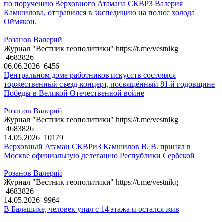
по поручению Верховного Атамана СКВРЗ Валерия
Камшилова, отправился в экспедицию на полюс холода
Оймякон.
Розанов Валерий
Журнал "Вестник геополитики" https://t.me/vestnikg
4683826
06.06.2026
6456
Центральном доме работников искусств состоялся
торжественный съезд-концерт, посвящённый 81-й годовщине
Победы в Великой Отечественной войне
Розанов Валерий
Журнал "Вестник геополитики" https://t.me/vestnikg
4683826
14.05.2026
10179
Верховный Атаман СКВРиЗ Камшилов В. В. принял в
Москве официальную делегацию Республики Сербской
Розанов Валерий
Журнал "Вестник геополитики" https://t.me/vestnikg
4683826
14.05.2026
9964
В Балашихе, человек упал с 14 этажа и остался жив