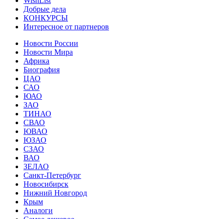
WishList
Добрые дела
КОНКУРСЫ
Интересное от партнеров
Новости России
Новости Мира
Африка
Биография
ЦАО
САО
ЮАО
ЗАО
ТИНАО
СВАО
ЮВАО
ЮЗАО
СЗАО
ВАО
ЗЕЛАО
Санкт-Петербург
Новосибирск
Нижний Новгород
Крым
Аналоги