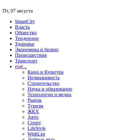
Пт, 07 августа
SmartCity
Власть
Общество
Тенденции
Здоровье
Экономика и бизнес
Происшествия
Транспорт
ещё...
Кино и Культура
Недвижимость
Строительство
Наука и образование
Технологии и медиа
Рынок
Туризм
ЖКХ
Авто
Спорт
LifeStyle
WishList
Добрые дела