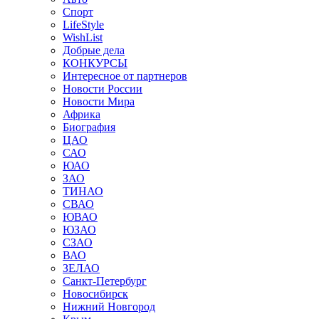
Спорт
LifeStyle
WishList
Добрые дела
КОНКУРСЫ
Интересное от партнеров
Новости России
Новости Мира
Африка
Биография
ЦАО
САО
ЮАО
ЗАО
ТИНАО
СВАО
ЮВАО
ЮЗАО
СЗАО
ВАО
ЗЕЛАО
Санкт-Петербург
Новосибирск
Нижний Новгород