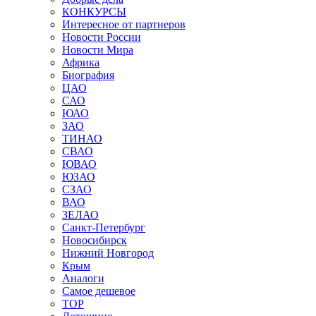
КОНКУРСЫ
Интересное от партнеров
Новости России
Новости Мира
Африка
Биография
ЦАО
САО
ЮАО
ЗАО
ТИНАО
СВАО
ЮВАО
ЮЗАО
СЗАО
ВАО
ЗЕЛАО
Санкт-Петербург
Новосибирск
Нижний Новгород
Крым
Аналоги
Самое дешевое
TOP