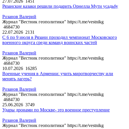
27.07.2026
1451
Рязанские казаки решили подарить Орнелла Мути усадьбу
Розанов Валерий
Журнал "Вестник геополитики" https://t.me/vestnikg
4684730
22.07.2026
2131
С 6 по 9 июля в Рязани проходил чемпионат Московского
военного округа среди команд воинских частей
Розанов Валерий
Журнал "Вестник геополитики" https://t.me/vestnikg
4684730
10.07.2026
16285
Военные учения в Армении: учить миротворчеству или
менять лагерь?
Розанов Валерий
Журнал "Вестник геополитики" https://t.me/vestnikg
4684730
25.06.2026
3749
Удары дронами по Москве- это военное преступление
Розанов Валерий
Журнал "Вестник геополитики" https://t.me/vestnikg