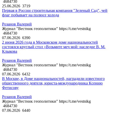
4684730
25.06.2026
3719
Первая в России строительная компания "Зеленый Сад", чей
флаг побывает на полюсе холода
Розанов Валерий
Журнал "Вестник геополитики" https://t.me/vestnikg
4684730
07.06.2026
6390
2 июня 2026 года в Московском доме национальностей
состоялся круглый стол «Возьмите меч мой: наследие В. М.
Клыкова
Розанов Валерий
Журнал "Вестник геополитики" https://t.me/vestnikg
4684730
07.06.2026
6432
В Москве, в Доме национальностей, наградили известного
общественного деятеля, юриста-международника Ксению
Фетисову
Розанов Валерий
Журнал "Вестник геополитики" https://t.me/vestnikg
4684730
07.06.2026
6440