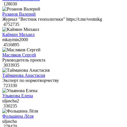
128030
Розанов Валерий
Журнал "Вестник геополитики" https://t.me/vestnikg
4752735
Каймин Михаил
mkaymin2000
4516895
Масляков Сергей
Руководитель проекта
3033935
Тайманова Анастасия
Эксперт по нормотворчеству
723330
Ульянова Елена
uljascha2
330235
Фольшина Лёля
uljascha
278470