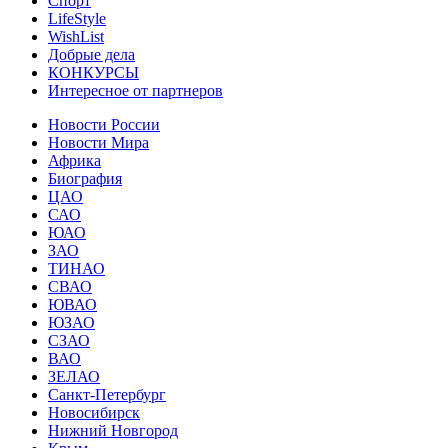
Спорт
LifeStyle
WishList
Добрые дела
КОНКУРСЫ
Интересное от партнеров
Новости России
Новости Мира
Африка
Биография
ЦАО
САО
ЮАО
ЗАО
ТИНАО
СВАО
ЮВАО
ЮЗАО
СЗАО
ВАО
ЗЕЛАО
Санкт-Петербург
Новосибирск
Нижний Новгород