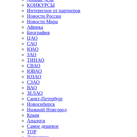
КОНКУРСЫ
Интересное от партнеров
Новости России
Новости Мира
Африка
Биография
ЦАО
САО
ЮАО
ЗАО
ТИНАО
СВАО
ЮВАО
ЮЗАО
СЗАО
ВАО
ЗЕЛАО
Санкт-Петербург
Новосибирск
Нижний Новгород
Крым
Аналоги
Самое дешевое
TOP