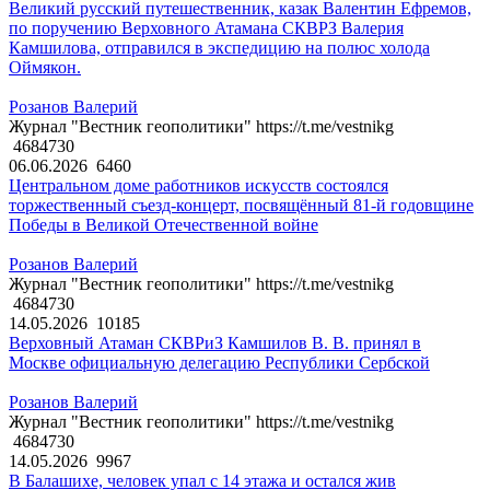
Великий русский путешественник, казак Валентин Ефремов,
по поручению Верховного Атамана СКВРЗ Валерия
Камшилова, отправился в экспедицию на полюс холода
Оймякон.
Розанов Валерий
Журнал "Вестник геополитики" https://t.me/vestnikg
4684730
06.06.2026
6460
Центральном доме работников искусств состоялся
торжественный съезд-концерт, посвящённый 81-й годовщине
Победы в Великой Отечественной войне
Розанов Валерий
Журнал "Вестник геополитики" https://t.me/vestnikg
4684730
14.05.2026
10185
Верховный Атаман СКВРиЗ Камшилов В. В. принял в
Москве официальную делегацию Республики Сербской
Розанов Валерий
Журнал "Вестник геополитики" https://t.me/vestnikg
4684730
14.05.2026
9967
В Балашихе, человек упал с 14 этажа и остался жив