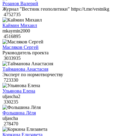
Розанов Валерий
Журнал "Вестник геополитики" https://t.me/vestnikg
4752735
Каймин Михаил
mkaymin2000
4516895
Масляков Сергей
Руководитель проекта
3033935
Тайманова Анастасия
Эксперт по нормотворчеству
723330
Ульянова Елена
uljascha2
330235
Фольшина Лёля
uljascha
278470
Коркина Елизавета