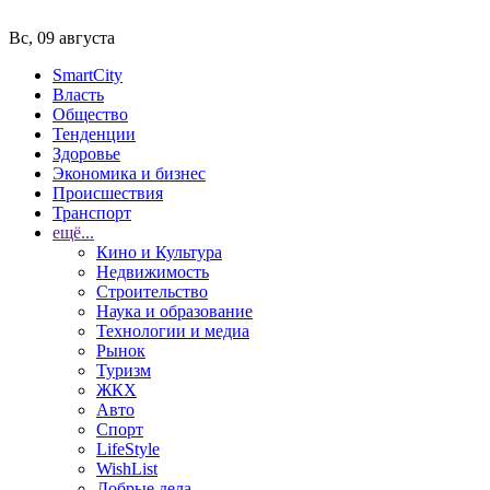
Вс, 09 августа
SmartCity
Власть
Общество
Тенденции
Здоровье
Экономика и бизнес
Происшествия
Транспорт
ещё...
Кино и Культура
Недвижимость
Строительство
Наука и образование
Технологии и медиа
Рынок
Туризм
ЖКХ
Авто
Спорт
LifeStyle
WishList
Добрые дела