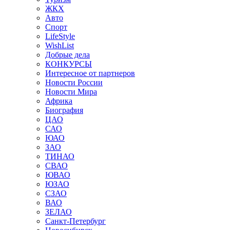
ЖКХ
Авто
Спорт
LifeStyle
WishList
Добрые дела
КОНКУРСЫ
Интересное от партнеров
Новости России
Новости Мира
Африка
Биография
ЦАО
САО
ЮАО
ЗАО
ТИНАО
СВАО
ЮВАО
ЮЗАО
СЗАО
ВАО
ЗЕЛАО
Санкт-Петербург