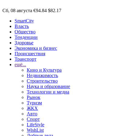
Сб, 08 августа
€94.84
$82.17
SmartCity
Власть
Общество
Тенденции
Здоровье
Экономика и бизнес
Происшествия
Транспорт
ещё...
Кино и Культура
Недвижимость
Строительство
Наука и образование
Технологии и медиа
Рынок
Туризм
ЖКХ
Авто
Спорт
LifeStyle
WishList
Добрые дела