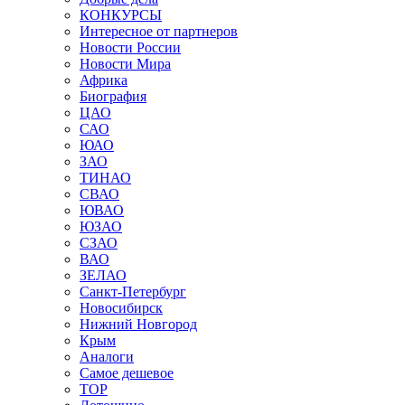
КОНКУРСЫ
Интересное от партнеров
Новости России
Новости Мира
Африка
Биография
ЦАО
САО
ЮАО
ЗАО
ТИНАО
СВАО
ЮВАО
ЮЗАО
СЗАО
ВАО
ЗЕЛАО
Санкт-Петербург
Новосибирск
Нижний Новгород
Крым
Аналоги
Самое дешевое
TOP