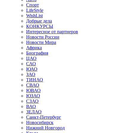
Спорт
LifeStyle
WishList
Добрые дела
КОНКУРСЫ
Интересное от партнеров
Новости России
Новости Мира
Африка
Биография
ЦАО
САО
ЮАО
ЗАО
ТИНАО
СВАО
ЮВАО
ЮЗАО
СЗАО
ВАО
ЗЕЛАО
Санкт-Петербург
Новосибирск
Нижний Новгород