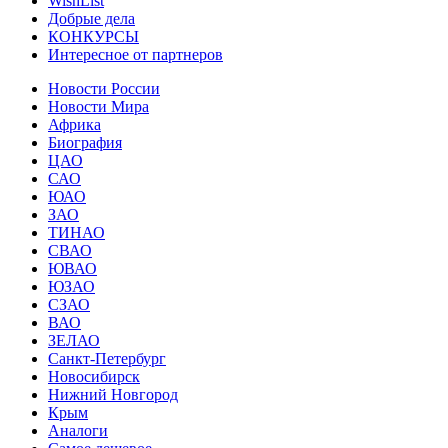
WishList
Добрые дела
КОНКУРСЫ
Интересное от партнеров
Новости России
Новости Мира
Африка
Биография
ЦАО
САО
ЮАО
ЗАО
ТИНАО
СВАО
ЮВАО
ЮЗАО
СЗАО
ВАО
ЗЕЛАО
Санкт-Петербург
Новосибирск
Нижний Новгород
Крым
Аналоги