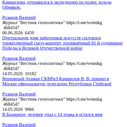
Камшилова, отправился в экспедицию на полюс холода
Оймякон.
Розанов Валерий
Журнал "Вестник геополитики" https://t.me/vestnikg
4684547
06.06.2026
6459
Центральном доме работников искусств состоялся
торжественный съезд-концерт, посвящённый 81-й годовщине
Победы в Великой Отечественной войне
Розанов Валерий
Журнал "Вестник геополитики" https://t.me/vestnikg
4684547
14.05.2026
10182
Верховный Атаман СКВРиЗ Камшилов В. В. принял в
Москве официальную делегацию Республики Сербской
Розанов Валерий
Журнал "Вестник геополитики" https://t.me/vestnikg
4684547
14.05.2026
9966
В Балашихе, человек упал с 14 этажа и остался жив
Розанов Валерий