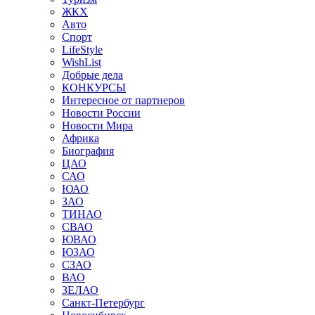
ЖКХ
Авто
Спорт
LifeStyle
WishList
Добрые дела
КОНКУРСЫ
Интересное от партнеров
Новости России
Новости Мира
Африка
Биография
ЦАО
САО
ЮАО
ЗАО
ТИНАО
СВАО
ЮВАО
ЮЗАО
СЗАО
ВАО
ЗЕЛАО
Санкт-Петербург