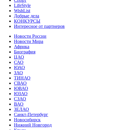
Спорт
LifeStyle
WishList
Добрые дела
КОНКУРСЫ
Интересное от партнеров
Новости России
Новости Мира
Африка
Биография
ЦАО
САО
ЮАО
ЗАО
ТИНАО
СВАО
ЮВАО
ЮЗАО
СЗАО
ВАО
ЗЕЛАО
Санкт-Петербург
Новосибирск
Нижний Новгород