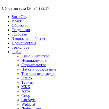
Сб, 08 августа
€94.84
$82.17
SmartCity
Власть
Общество
Тенденции
Здоровье
Экономика и бизнес
Происшествия
Транспорт
ещё...
Кино и Культура
Недвижимость
Строительство
Наука и образование
Технологии и медиа
Рынок
Туризм
ЖКХ
Авто
Спорт
LifeStyle
WishList
Добрые дела