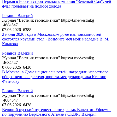
Первая в России строительная компания "Зеленый Сад", чей
флаг побывает на полюсе холода
Розанов Валерий
Журнал "Вестник геополитики" https://t.me/vestnikg
4684547
07.06.2026
6388
2 июня 2026 года в Московском доме национальностей
состоялся круглый стол «Возьмите меч мой: наследие В. М.
Клыкова
Розанов Валерий
Журнал "Вестник геополитики" https://t.me/vestnikg
4684547
07.06.2026
6430
В Москве, в Доме национальностей, наградили известного
общественного деятеля, юриста-международника Ксению
Фетисову
Розанов Валерий
Журнал "Вестник геополитики" https://t.me/vestnikg
4684547
07.06.2026
6438
Великий русский путешественник, казак Валентин Ефремов,
по поручению Верховного Атамана СКВРЗ Валерия