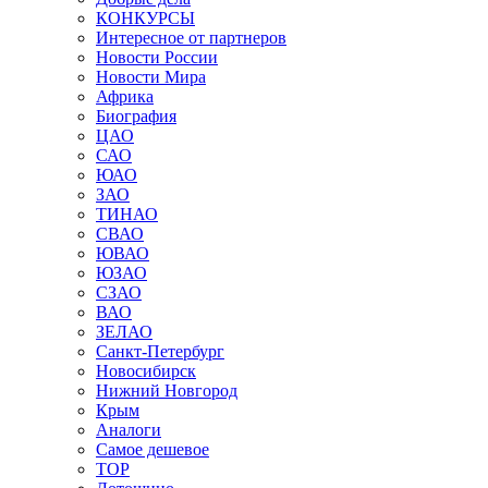
КОНКУРСЫ
Интересное от партнеров
Новости России
Новости Мира
Африка
Биография
ЦАО
САО
ЮАО
ЗАО
ТИНАО
СВАО
ЮВАО
ЮЗАО
СЗАО
ВАО
ЗЕЛАО
Санкт-Петербург
Новосибирск
Нижний Новгород
Крым
Аналоги
Самое дешевое
TOP