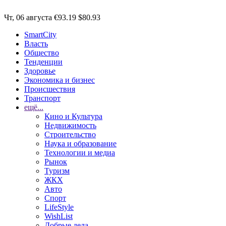
Чт, 06 августа
€93.19
$80.93
SmartCity
Власть
Общество
Тенденции
Здоровье
Экономика и бизнес
Происшествия
Транспорт
ещё...
Кино и Культура
Недвижимость
Строительство
Наука и образование
Технологии и медиа
Рынок
Туризм
ЖКХ
Авто
Спорт
LifeStyle
WishList
Добрые дела