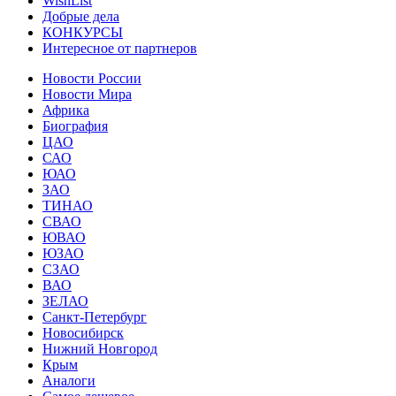
WishList
Добрые дела
КОНКУРСЫ
Интересное от партнеров
Новости России
Новости Мира
Африка
Биография
ЦАО
САО
ЮАО
ЗАО
ТИНАО
СВАО
ЮВАО
ЮЗАО
СЗАО
ВАО
ЗЕЛАО
Санкт-Петербург
Новосибирск
Нижний Новгород
Крым
Аналоги