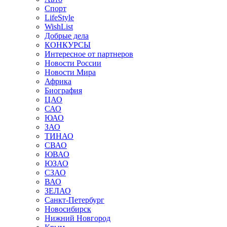
Спорт
LifeStyle
WishList
Добрые дела
КОНКУРСЫ
Интересное от партнеров
Новости России
Новости Мира
Африка
Биография
ЦАО
САО
ЮАО
ЗАО
ТИНАО
СВАО
ЮВАО
ЮЗАО
СЗАО
ВАО
ЗЕЛАО
Санкт-Петербург
Новосибирск
Нижний Новгород