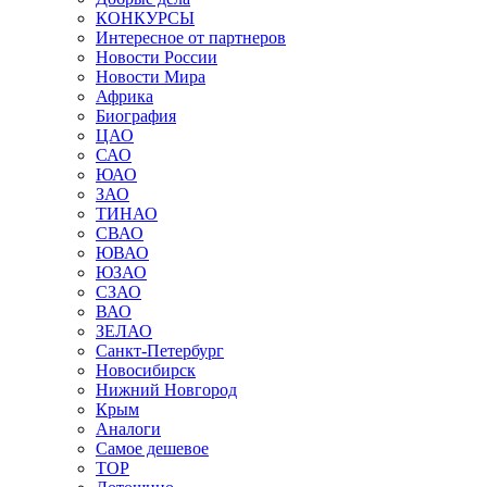
КОНКУРСЫ
Интересное от партнеров
Новости России
Новости Мира
Африка
Биография
ЦАО
САО
ЮАО
ЗАО
ТИНАО
СВАО
ЮВАО
ЮЗАО
СЗАО
ВАО
ЗЕЛАО
Санкт-Петербург
Новосибирск
Нижний Новгород
Крым
Аналоги
Самое дешевое
TOP