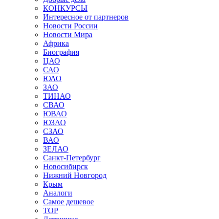
КОНКУРСЫ
Интересное от партнеров
Новости России
Новости Мира
Африка
Биография
ЦАО
САО
ЮАО
ЗАО
ТИНАО
СВАО
ЮВАО
ЮЗАО
СЗАО
ВАО
ЗЕЛАО
Санкт-Петербург
Новосибирск
Нижний Новгород
Крым
Аналоги
Самое дешевое
TOP