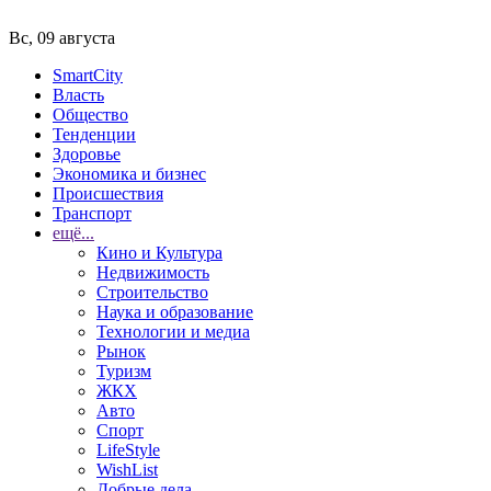
Вс, 09 августа
SmartCity
Власть
Общество
Тенденции
Здоровье
Экономика и бизнес
Происшествия
Транспорт
ещё...
Кино и Культура
Недвижимость
Строительство
Наука и образование
Технологии и медиа
Рынок
Туризм
ЖКХ
Авто
Спорт
LifeStyle
WishList
Добрые дела