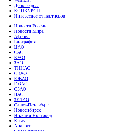
WishList
Добрые дела
КОНКУРСЫ
Интересное от партнеров
Новости России
Новости Мира
Африка
Биография
ЦАО
САО
ЮАО
ЗАО
ТИНАО
СВАО
ЮВАО
ЮЗАО
СЗАО
ВАО
ЗЕЛАО
Санкт-Петербург
Новосибирск
Нижний Новгород
Крым
Аналоги