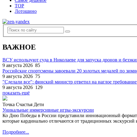
Самое дешевое
TOP
Лотошино
ВАЖНОЕ
ВСУ используют суда в Николаеве для запуска дронов и безэк
9 августа 2026
85
Российские спортсмены завоевали 20 золотых медалей по зим
9 августа 2026
75
"Сделали все": финский министр ответил на наглое требование
9 августа 2026
129
показать ещё
Точка Счастья Дети
Уникальные иммерсивные игры-экскурсии
Ко Дню Победы в России представили инновационный формат
которые кардинально отличаются от традиционных экскурсий и
Подробнее...