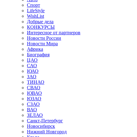
Спорт
LifeStyle
WishList
Добрые дела
КОНКУРСЫ
Интересное от партнеров
Новости России
Новости Мира
Африка
Биография
ЦАО
САО
ЮАО
ЗАО
ТИНАО
СВАО
ЮВАО
ЮЗАО
СЗАО
ВАО
ЗЕЛАО
Санкт-Петербург
Новосибирск
Нижний Новгород