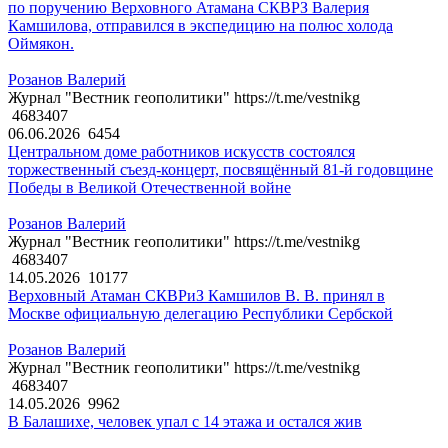
по поручению Верховного Атамана СКВРЗ Валерия
Камшилова, отправился в экспедицию на полюс холода
Оймякон.
Розанов Валерий
Журнал "Вестник геополитики" https://t.me/vestnikg
4683407
06.06.2026
6454
Центральном доме работников искусств состоялся
торжественный съезд-концерт, посвящённый 81-й годовщине
Победы в Великой Отечественной войне
Розанов Валерий
Журнал "Вестник геополитики" https://t.me/vestnikg
4683407
14.05.2026
10177
Верховный Атаман СКВРиЗ Камшилов В. В. принял в
Москве официальную делегацию Республики Сербской
Розанов Валерий
Журнал "Вестник геополитики" https://t.me/vestnikg
4683407
14.05.2026
9962
В Балашихе, человек упал с 14 этажа и остался жив