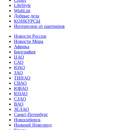
Спорт
LifeStyle
WishList
Добрые дела
КОНКУРСЫ
Интересное от партнеров
Новости России
Новости Мира
Африка
Биография
ЦАО
САО
ЮАО
ЗАО
ТИНАО
СВАО
ЮВАО
ЮЗАО
СЗАО
ВАО
ЗЕЛАО
Санкт-Петербург
Новосибирск
Нижний Новгород