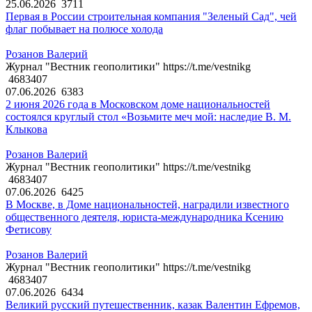
25.06.2026
3711
Первая в России строительная компания "Зеленый Сад", чей
флаг побывает на полюсе холода
Розанов Валерий
Журнал "Вестник геополитики" https://t.me/vestnikg
4683407
07.06.2026
6383
2 июня 2026 года в Московском доме национальностей
состоялся круглый стол «Возьмите меч мой: наследие В. М.
Клыкова
Розанов Валерий
Журнал "Вестник геополитики" https://t.me/vestnikg
4683407
07.06.2026
6425
В Москве, в Доме национальностей, наградили известного
общественного деятеля, юриста-международника Ксению
Фетисову
Розанов Валерий
Журнал "Вестник геополитики" https://t.me/vestnikg
4683407
07.06.2026
6434
Великий русский путешественник, казак Валентин Ефремов,