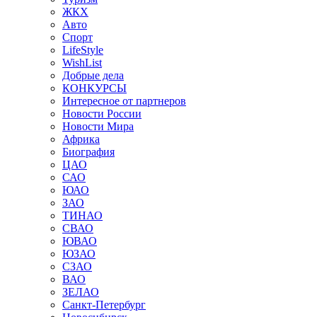
ЖКХ
Авто
Спорт
LifeStyle
WishList
Добрые дела
КОНКУРСЫ
Интересное от партнеров
Новости России
Новости Мира
Африка
Биография
ЦАО
САО
ЮАО
ЗАО
ТИНАО
СВАО
ЮВАО
ЮЗАО
СЗАО
ВАО
ЗЕЛАО
Санкт-Петербург