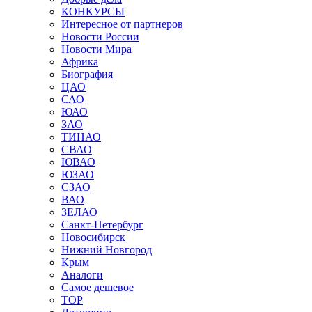
КОНКУРСЫ
Интересное от партнеров
Новости России
Новости Мира
Африка
Биография
ЦАО
САО
ЮАО
ЗАО
ТИНАО
СВАО
ЮВАО
ЮЗАО
СЗАО
ВАО
ЗЕЛАО
Санкт-Петербург
Новосибирск
Нижний Новгород
Крым
Аналоги
Самое дешевое
TOP