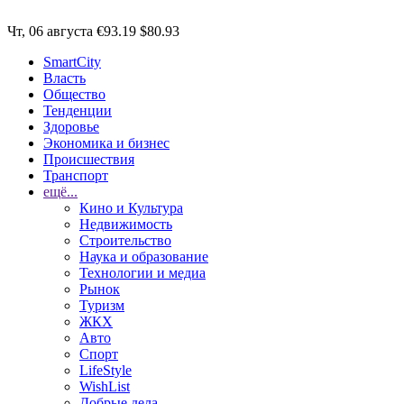
Чт, 06 августа
€93.19
$80.93
SmartCity
Власть
Общество
Тенденции
Здоровье
Экономика и бизнес
Происшествия
Транспорт
ещё...
Кино и Культура
Недвижимость
Строительство
Наука и образование
Технологии и медиа
Рынок
Туризм
ЖКХ
Авто
Спорт
LifeStyle
WishList
Добрые дела