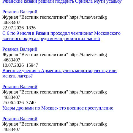
Рязанские казаки решили подарить Орнелла Мути усадьбу
Розанов Валерий
Журнал "Вестник геополитики" https://t.me/vestnikg
4683407
22.07.2026
1836
С 6 по 9 июля в Рязани проходил чемпионат Московского
военного округа среди команд воинских частей
Розанов Валерий
Журнал "Вестник геополитики" https://t.me/vestnikg
4683407
10.07.2026
15947
Военные учения в Армении: учить миротворчеству или
менять лагерь?
Розанов Валерий
Журнал "Вестник геополитики" https://t.me/vestnikg
4683407
25.06.2026
3740
Удары дронами по Москве- это военное преступление
Розанов Валерий
Журнал "Вестник геополитики" https://t.me/vestnikg
4683407