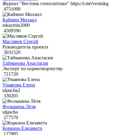
Журнал "Вестник геополитики" https://t.me/vestnikg
4751090
Каймин Михаил
mkaymin2000
4509590
Масляков Сергей
Руководитель проекта
3031520
Тайманова Анастасия
Эксперт по нормотворчеству
721720
Ульянова Елена
uljascha2
330205
Фольшина Лёля
uljascha
277570
Коркина Елизавета
127885