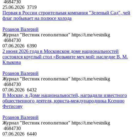
4684730
25.06.2026
3719
Первая в России строительная компания "Зеленый Сад", чей
флаг побывает на полюсе холода
Розанов Валерий
Журнал "Вестник геополитики" https://t.me/vestnikg
4684730
07.06.2026
6390
2 июня 2026 года в Московском доме национальностей
состоялся круглый стол «Возьмите меч мой: наследие В. М.
Клыкова
Розанов Валерий
Журнал "Вестник геополитики" https://t.me/vestnikg
4684730
07.06.2026
6432
В Москве, в Доме национальностей, наградили известного
общественного деятеля, юриста-международника Ксению
Фетисову
Розанов Валерий
Журнал "Вестник геополитики" https://t.me/vestnikg
4684730
07.06.2026
6440