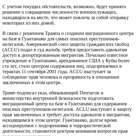
С учетом текущих обстоятельств, возможно, будет принято
решение о сокращении численности военнослужащих,
находящихся на месте, что может повлечь за собой отправку
некоторых из них домой.
В связи с решением Трампа о создании миграционного центра
на базе в Гуантанамо для самых опасных преступников-
нелегалов, Американский союз защиты гражданских свобод
(ACLU) подал в суд жалобу, требуя предоставить адвокатам
доступ к депортированным мигрантам. Печально известное
учреждение в Гуантанамо, арендованное США у Кубы более
ста лет, стало центром содержания лиц, подозреваемых в
терактах 11 сентября 2001 года. ACLU выступает за
соблюдение прав человека и прозрачность в отношении
заключенных в этом центре.
Трамп подписал указ, обязывающий Пентагон и
министерство внутренней безопасности подготовить
миграционный центр на базе в Гуантанамо для содержания
опасных преступников-нелегалов. ACLU выступает в защиту
прав заключенных и требует доступа адвокатов к мигрантам,
находящимся в этом центре. Гуантанамо, долгое время
ассоциируемое с подозрениями в террористической
деятельности, становится центром внимания вопросов прав