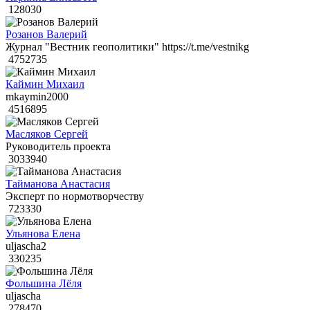
128030
Розанов Валерий
Журнал "Вестник геополитики" https://t.me/vestnikg
4752735
Каймин Михаил
mkaymin2000
4516895
Масляков Сергей
Руководитель проекта
3033940
Тайманова Анастасия
Эксперт по нормотворчеству
723330
Ульянова Елена
uljascha2
330235
Фольшина Лёля
uljascha
278470