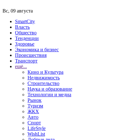
Вс, 09 августа
SmartCity
Власть
Общество
Тенденции
Здоровье
Экономика и бизнес
Происшествия
Транспорт
ещё...
Кино и Культура
Недвижимость
Строительство
Наука и образование
Технологии и медиа
Рынок
Туризм
ЖКХ
Авто
Спорт
LifeStyle
WishList
Добрые дела