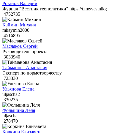
Розанов Валерий
Журнал "Вестник геополитики" https://t.me/vestnikg
4752735
Каймин Михаил
mkaymin2000
4516895
Масляков Сергей
Руководитель проекта
3033940
Тайманова Анастасия
Эксперт по нормотворчеству
723330
Ульянова Елена
uljascha2
330235
Фольшина Лёля
uljascha
278470
Коркина Елизавета