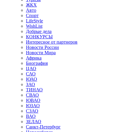
ЖКХ
Авто
Спорт
LifeStyle
WishList
Добрые дела
КОНКУРСЫ
Интересное от партнеров
Новости России
Новости Мира
Африка
Биография
ЦАО
САО
ЮАО
ЗАО
ТИНАО
СВАО
ЮВАО
ЮЗАО
СЗАО
ВАО
ЗЕЛАО
Санкт-Петербург