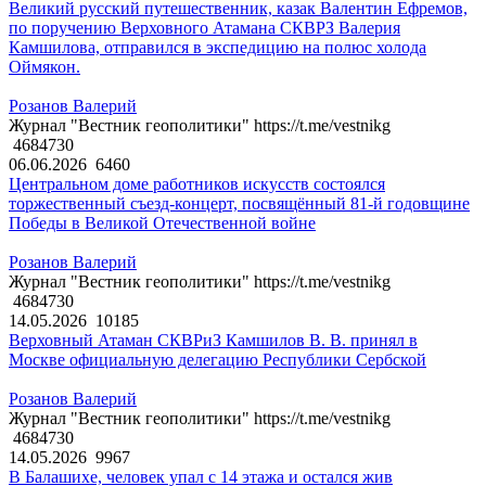
Великий русский путешественник, казак Валентин Ефремов,
по поручению Верховного Атамана СКВРЗ Валерия
Камшилова, отправился в экспедицию на полюс холода
Оймякон.
Розанов Валерий
Журнал "Вестник геополитики" https://t.me/vestnikg
4684730
06.06.2026
6460
Центральном доме работников искусств состоялся
торжественный съезд-концерт, посвящённый 81-й годовщине
Победы в Великой Отечественной войне
Розанов Валерий
Журнал "Вестник геополитики" https://t.me/vestnikg
4684730
14.05.2026
10185
Верховный Атаман СКВРиЗ Камшилов В. В. принял в
Москве официальную делегацию Республики Сербской
Розанов Валерий
Журнал "Вестник геополитики" https://t.me/vestnikg
4684730
14.05.2026
9967
В Балашихе, человек упал с 14 этажа и остался жив