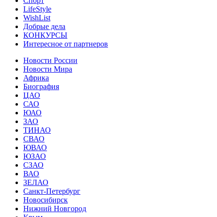
Спорт
LifeStyle
WishList
Добрые дела
КОНКУРСЫ
Интересное от партнеров
Новости России
Новости Мира
Африка
Биография
ЦАО
САО
ЮАО
ЗАО
ТИНАО
СВАО
ЮВАО
ЮЗАО
СЗАО
ВАО
ЗЕЛАО
Санкт-Петербург
Новосибирск
Нижний Новгород