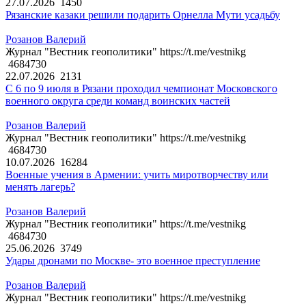
27.07.2026
1450
Рязанские казаки решили подарить Орнелла Мути усадьбу
Розанов Валерий
Журнал "Вестник геополитики" https://t.me/vestnikg
4684730
22.07.2026
2131
С 6 по 9 июля в Рязани проходил чемпионат Московского
военного округа среди команд воинских частей
Розанов Валерий
Журнал "Вестник геополитики" https://t.me/vestnikg
4684730
10.07.2026
16284
Военные учения в Армении: учить миротворчеству или
менять лагерь?
Розанов Валерий
Журнал "Вестник геополитики" https://t.me/vestnikg
4684730
25.06.2026
3749
Удары дронами по Москве- это военное преступление
Розанов Валерий
Журнал "Вестник геополитики" https://t.me/vestnikg