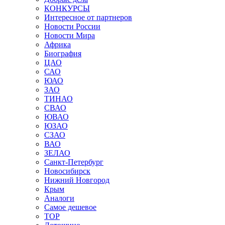
КОНКУРСЫ
Интересное от партнеров
Новости России
Новости Мира
Африка
Биография
ЦАО
САО
ЮАО
ЗАО
ТИНАО
СВАО
ЮВАО
ЮЗАО
СЗАО
ВАО
ЗЕЛАО
Санкт-Петербург
Новосибирск
Нижний Новгород
Крым
Аналоги
Самое дешевое
TOP