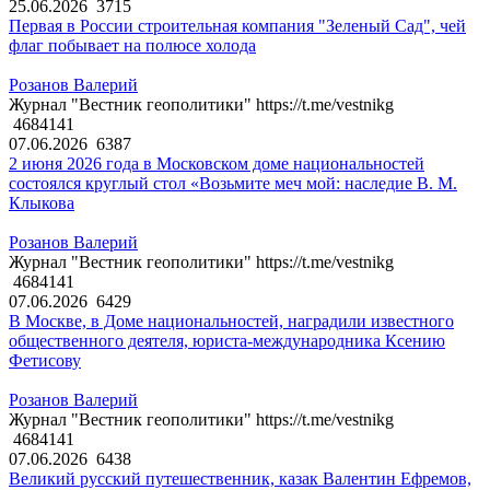
25.06.2026
3715
Первая в России строительная компания "Зеленый Сад", чей
флаг побывает на полюсе холода
Розанов Валерий
Журнал "Вестник геополитики" https://t.me/vestnikg
4684141
07.06.2026
6387
2 июня 2026 года в Московском доме национальностей
состоялся круглый стол «Возьмите меч мой: наследие В. М.
Клыкова
Розанов Валерий
Журнал "Вестник геополитики" https://t.me/vestnikg
4684141
07.06.2026
6429
В Москве, в Доме национальностей, наградили известного
общественного деятеля, юриста-международника Ксению
Фетисову
Розанов Валерий
Журнал "Вестник геополитики" https://t.me/vestnikg
4684141
07.06.2026
6438
Великий русский путешественник, казак Валентин Ефремов,