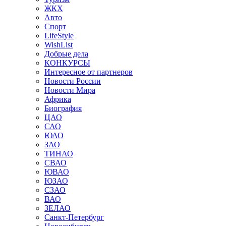
ЖКХ
Авто
Спорт
LifeStyle
WishList
Добрые дела
КОНКУРСЫ
Интересное от партнеров
Новости России
Новости Мира
Африка
Биография
ЦАО
САО
ЮАО
ЗАО
ТИНАО
СВАО
ЮВАО
ЮЗАО
СЗАО
ВАО
ЗЕЛАО
Санкт-Петербург