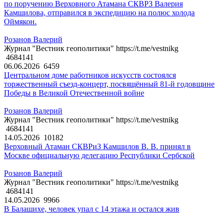
по поручению Верховного Атамана СКВРЗ Валерия
Камшилова, отправился в экспедицию на полюс холода
Оймякон.
Розанов Валерий
Журнал "Вестник геополитики" https://t.me/vestnikg
4684141
06.06.2026
6459
Центральном доме работников искусств состоялся
торжественный съезд-концерт, посвящённый 81-й годовщине
Победы в Великой Отечественной войне
Розанов Валерий
Журнал "Вестник геополитики" https://t.me/vestnikg
4684141
14.05.2026
10182
Верховный Атаман СКВРиЗ Камшилов В. В. принял в
Москве официальную делегацию Республики Сербской
Розанов Валерий
Журнал "Вестник геополитики" https://t.me/vestnikg
4684141
14.05.2026
9966
В Балашихе, человек упал с 14 этажа и остался жив