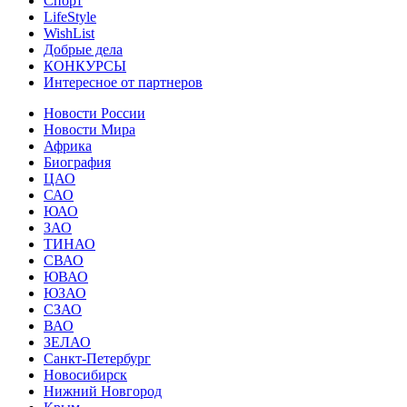
Спорт
LifeStyle
WishList
Добрые дела
КОНКУРСЫ
Интересное от партнеров
Новости России
Новости Мира
Африка
Биография
ЦАО
САО
ЮАО
ЗАО
ТИНАО
СВАО
ЮВАО
ЮЗАО
СЗАО
ВАО
ЗЕЛАО
Санкт-Петербург
Новосибирск
Нижний Новгород