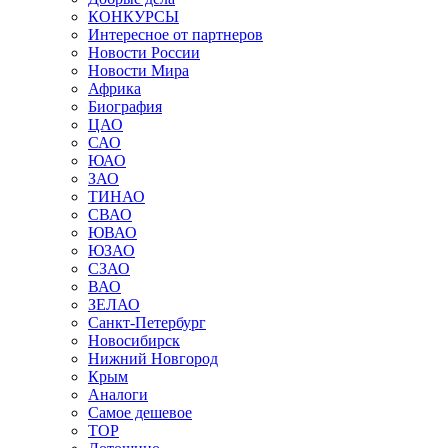
КОНКУРСЫ
Интересное от партнеров
Новости России
Новости Мира
Африка
Биография
ЦАО
САО
ЮАО
ЗАО
ТИНАО
СВАО
ЮВАО
ЮЗАО
СЗАО
ВАО
ЗЕЛАО
Санкт-Петербург
Новосибирск
Нижний Новгород
Крым
Аналоги
Самое дешевое
TOP