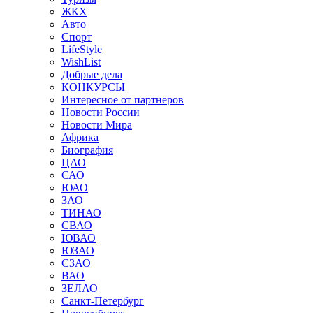
ЖКХ
Авто
Спорт
LifeStyle
WishList
Добрые дела
КОНКУРСЫ
Интересное от партнеров
Новости России
Новости Мира
Африка
Биография
ЦАО
САО
ЮАО
ЗАО
ТИНАО
СВАО
ЮВАО
ЮЗАО
СЗАО
ВАО
ЗЕЛАО
Санкт-Петербург