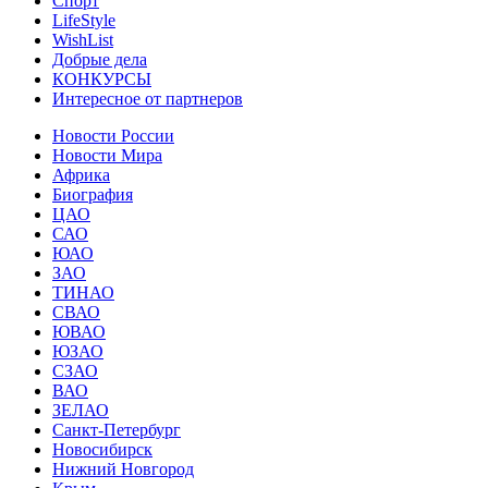
Спорт
LifeStyle
WishList
Добрые дела
КОНКУРСЫ
Интересное от партнеров
Новости России
Новости Мира
Африка
Биография
ЦАО
САО
ЮАО
ЗАО
ТИНАО
СВАО
ЮВАО
ЮЗАО
СЗАО
ВАО
ЗЕЛАО
Санкт-Петербург
Новосибирск
Нижний Новгород