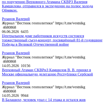
по поручению Верховного Атамана СКВРЗ Валерия
Камшилова, отправился в экспедицию на полюс холода
Оймякон.
Розанов Валерий
Журнал "Вестник геополитики" https://t.me/vestnikg
4680868
06.06.2026
6435
Центральном доме работников искусств состоялся
торжественный съезд-концерт, посвящённый 81-й годовщине
Победы в Великой Отечественной войне
Розанов Валерий
Журнал "Вестник геополитики" https://t.me/vestnikg
4680868
14.05.2026
10156
Верховный Атаман СКВРиЗ Камшилов В. В. принял в
Москве официальную делегацию Республики Сербской
Розанов Валерий
Журнал "Вестник геополитики" https://t.me/vestnikg
4680868
14.05.2026
9944
В Балашихе, человек упал с 14 этажа и остался жив