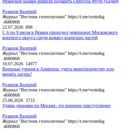
Рязанские казаки решили подарить Орнелла Мути усадьбу
Розанов Валерий
Журнал "Вестник геополитики" https://t.me/vestnikg
4680868
22.07.2026
898
С 6 по 9 июля в Рязани проходил чемпионат Московского
военного округа среди команд воинских частей
Розанов Валерий
Журнал "Вестник геополитики" https://t.me/vestnikg
4680868
10.07.2026
14977
Военные учения в Армении: учить миротворчеству или
менять лагерь?
Розанов Валерий
Журнал "Вестник геополитики" https://t.me/vestnikg
4680868
25.06.2026
3722
Удары дронами по Москве- это военное преступление
Розанов Валерий
Журнал "Вестник геополитики" https://t.me/vestnikg
4680868