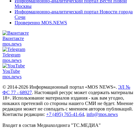
Информационно-аналитический портал Вести Новой
Москвы
Информационно-аналитический портал Новости города
Сочи
Проверенно MOS.NEWS
Вконтакте
mos.
news
Telegram
mos.
news
YouTube
mos.
news
© 2014-2026 Информационный портал «MOS NEWS».
ЭЛ №
ФС 77 - 68927
. Настоящий ресурс может содержать материалы
18+. Использование материалов издания - как вам угодно,
никаких претензий со стороны нашего СМИ не будет. Мнение
редакции может не совпадать с мнением авторов публикаций.
Контакты редакции:
+7 (495) 765-41-64
,
info@mos.news
Входит в состав Медиахолдинга "ТС.МЕДИА"