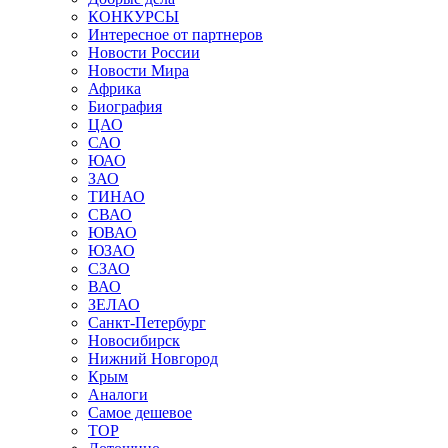
КОНКУРСЫ
Интересное от партнеров
Новости России
Новости Мира
Африка
Биография
ЦАО
САО
ЮАО
ЗАО
ТИНАО
СВАО
ЮВАО
ЮЗАО
СЗАО
ВАО
ЗЕЛАО
Санкт-Петербург
Новосибирск
Нижний Новгород
Крым
Аналоги
Самое дешевое
TOP