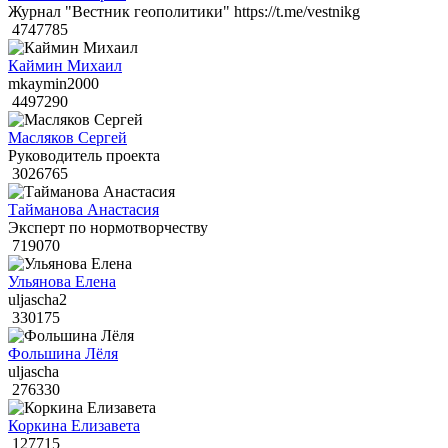
Журнал "Вестник геополитики" https://t.me/vestnikg
4747785
Каймин Михаил
mkaymin2000
4497290
Масляков Сергей
Руководитель проекта
3026765
Тайманова Анастасия
Эксперт по нормотворчеству
719070
Ульянова Елена
uljascha2
330175
Фольшина Лёля
uljascha
276330
Коркина Елизавета
127715