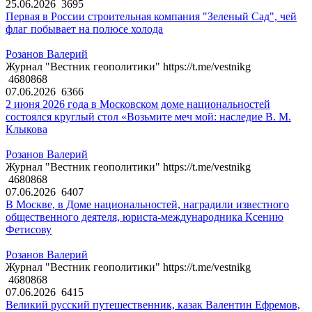
25.06.2026
3695
Первая в России строительная компания "Зеленый Сад", чей
флаг побывает на полюсе холода
Розанов Валерий
Журнал "Вестник геополитики" https://t.me/vestnikg
4680868
07.06.2026
6366
2 июня 2026 года в Московском доме национальностей
состоялся круглый стол «Возьмите меч мой: наследие В. М.
Клыкова
Розанов Валерий
Журнал "Вестник геополитики" https://t.me/vestnikg
4680868
07.06.2026
6407
В Москве, в Доме национальностей, наградили известного
общественного деятеля, юриста-международника Ксению
Фетисову
Розанов Валерий
Журнал "Вестник геополитики" https://t.me/vestnikg
4680868
07.06.2026
6415
Великий русский путешественник, казак Валентин Ефремов,