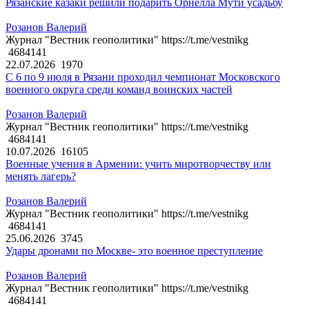
Рязанские казаки решили подарить Орнелла Мути усадьбу
Розанов Валерий
Журнал "Вестник геополитики" https://t.me/vestnikg
4684141
22.07.2026
1970
С 6 по 9 июля в Рязани проходил чемпионат Московского
военного округа среди команд воинских частей
Розанов Валерий
Журнал "Вестник геополитики" https://t.me/vestnikg
4684141
10.07.2026
16105
Военные учения в Армении: учить миротворчеству или
менять лагерь?
Розанов Валерий
Журнал "Вестник геополитики" https://t.me/vestnikg
4684141
25.06.2026
3745
Удары дронами по Москве- это военное преступление
Розанов Валерий
Журнал "Вестник геополитики" https://t.me/vestnikg
4684141