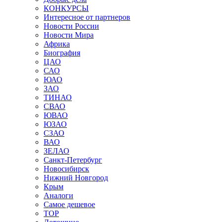
КОНКУРСЫ
Интересное от партнеров
Новости России
Новости Мира
Африка
Биография
ЦАО
САО
ЮАО
ЗАО
ТИНАО
СВАО
ЮВАО
ЮЗАО
СЗАО
ВАО
ЗЕЛАО
Санкт-Петербург
Новосибирск
Нижний Новгород
Крым
Аналоги
Самое дешевое
TOP