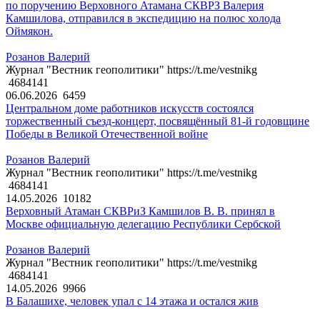
по поручению Верховного Атамана СКВРЗ Валерия
Камшилова, отправился в экспедицию на полюс холода
Оймякон.
Розанов Валерий
Журнал "Вестник геополитики" https://t.me/vestnikg
4684141
06.06.2026
6459
Центральном доме работников искусств состоялся
торжественный съезд-концерт, посвящённый 81-й годовщине
Победы в Великой Отечественной войне
Розанов Валерий
Журнал "Вестник геополитики" https://t.me/vestnikg
4684141
14.05.2026
10182
Верховный Атаман СКВРиЗ Камшилов В. В. принял в
Москве официальную делегацию Республики Сербской
Розанов Валерий
Журнал "Вестник геополитики" https://t.me/vestnikg
4684141
14.05.2026
9966
В Балашихе, человек упал с 14 этажа и остался жив