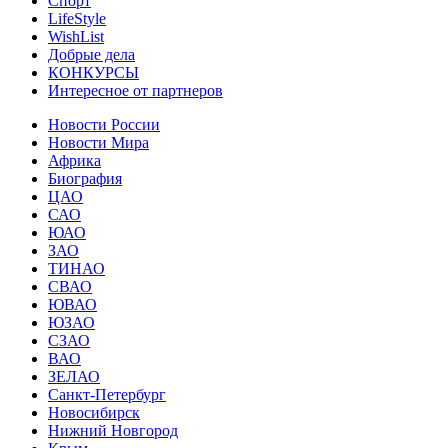
Спорт
LifeStyle
WishList
Добрые дела
КОНКУРСЫ
Интересное от партнеров
Новости России
Новости Мира
Африка
Биография
ЦАО
САО
ЮАО
ЗАО
ТИНАО
СВАО
ЮВАО
ЮЗАО
СЗАО
ВАО
ЗЕЛАО
Санкт-Петербург
Новосибирск
Нижний Новгород