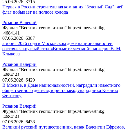
25.06.2026
3715
Первая в России строительная компания "Зеленый Сад", чей
флаг побывает на полюсе холода
Розанов Валерий
Журнал "Вестник геополитики" https://t.me/vestnikg
4684141
07.06.2026
6387
2 июня 2026 года в Московском доме национальностей
состоялся круглый стол «Возьмите меч мой: наследие В. М.
Клыкова
Розанов Валерий
Журнал "Вестник геополитики" https://t.me/vestnikg
4684141
07.06.2026
6429
В Москве, в Доме национальностей, наградили известного
общественного деятеля, юриста-международника Ксению
Фетисову
Розанов Валерий
Журнал "Вестник геополитики" https://t.me/vestnikg
4684141
07.06.2026
6438
Великий русский путешественник, казак Валентин Ефремов,