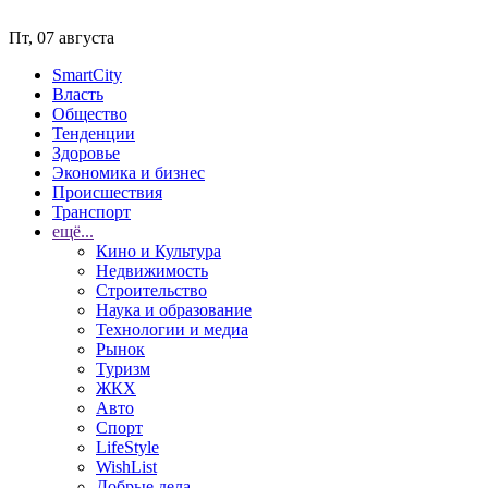
Пт, 07 августа
SmartCity
Власть
Общество
Тенденции
Здоровье
Экономика и бизнес
Происшествия
Транспорт
ещё...
Кино и Культура
Недвижимость
Строительство
Наука и образование
Технологии и медиа
Рынок
Туризм
ЖКХ
Авто
Спорт
LifeStyle
WishList
Добрые дела