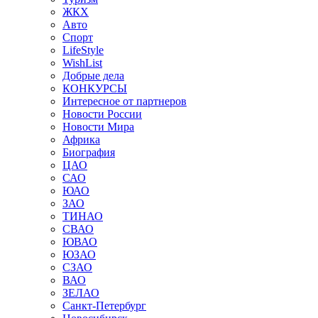
ЖКХ
Авто
Спорт
LifeStyle
WishList
Добрые дела
КОНКУРСЫ
Интересное от партнеров
Новости России
Новости Мира
Африка
Биография
ЦАО
САО
ЮАО
ЗАО
ТИНАО
СВАО
ЮВАО
ЮЗАО
СЗАО
ВАО
ЗЕЛАО
Санкт-Петербург