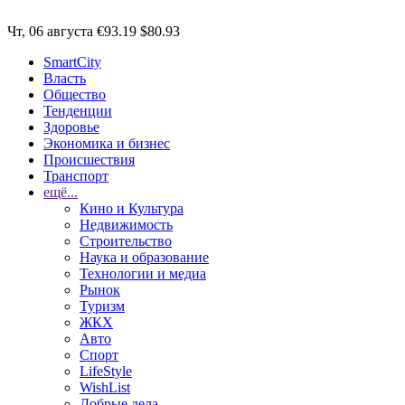
Чт, 06 августа
€93.19
$80.93
SmartCity
Власть
Общество
Тенденции
Здоровье
Экономика и бизнес
Происшествия
Транспорт
ещё...
Кино и Культура
Недвижимость
Строительство
Наука и образование
Технологии и медиа
Рынок
Туризм
ЖКХ
Авто
Спорт
LifeStyle
WishList
Добрые дела