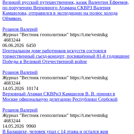
Великий русский путешественник, казак Валентин Ефремов,
по поручению Верховного Атамана СКВРЗ Валерия
Камшилова, отправился в экспедицию на полюс холода
Оймякон.
Розанов Валерий
Журнал "Вестник геополитики" https://t.me/vestnikg
4683244
06.06.2026
6450
Центральном доме работников искусств состоялся
торжественный съезд-концерт, посвящённый 81-й годовщине
Победы в Великой Отечественной войне
Розанов Валерий
Журнал "Вестник геополитики" https://t.me/vestnikg
4683244
14.05.2026
10174
Верховный Атаман СКВРиЗ Камшилов В. В. принял в
Москве официальную делегацию Республики Сербской
Розанов Валерий
Журнал "Вестник геополитики" https://t.me/vestnikg
4683244
14.05.2026
9960
В Балашихе, человек упал с 14 этажа и остался жив