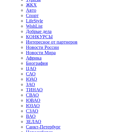
ЖКХ
Авто
Спорт
LifeStyle
WishList
Добрые дела
КОНКУРСЫ
Интересное от партнеров
Новости России
Новости Мира
Африка
Биография
ЦАО
САО
ЮАО
ЗАО
ТИНАО
СВАО
ЮВАО
ЮЗАО
СЗАО
ВАО
ЗЕЛАО
Санкт-Петербург