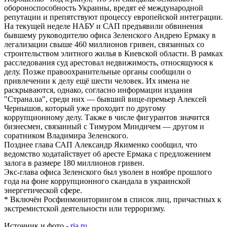
обороноспособность Украины, вредят её международной
репутации и препятствуют процессу европейской интеграции.
На текущей неделе НАБУ и САП предъявили обвинения
бывшему руководителю офиса Зеленского Андрею Ермаку в
легализации свыше 460 миллионов гривен, связанных со
строительством элитного жилья в Киевской области. В рамках
расследования суд арестовал недвижимость, относящуюся к
делу. Позже правоохранительные органы сообщили о
привлечении к делу ещё шести человек. Их имена не
раскрываются, однако, согласно информации издания
"Страна.ua", среди них — бывший вице-премьер Алексей
Чернышов, который уже проходит по другому
коррупционному делу. Также в числе фигурантов значится
бизнесмен, связанный с Тимуром Миндичем — другом и
соратником Владимира Зеленского.
Позднее глава САП Александр Якименко сообщил, что
ведомство ходатайствует об аресте Ермака с предложением
залога в размере 180 миллионов гривен.
Экс-глава офиса Зеленского был уволен в ноябре прошлого
года на фоне коррупционного скандала в украинской
энергетической сфере.
* Включён Росфинмониторингом в список лиц, причастных к
экстремистской деятельности или терроризму.
Источник и фото -
ria.ru