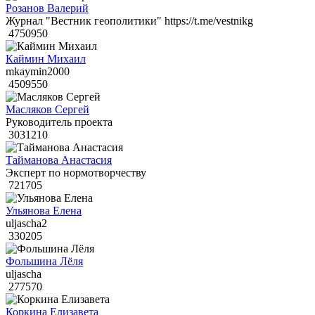
Розанов Валерий
Журнал "Вестник геополитики" https://t.me/vestnikg
4750950
Каймин Михаил
mkaymin2000
4509550
Масляков Сергей
Руководитель проекта
3031210
Тайманова Анастасия
Эксперт по нормотворчеству
721705
Ульянова Елена
uljascha2
330205
Фольшина Лёля
uljascha
277570
Коркина Елизавета