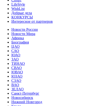
Спорт
LifeStyle
WishList
Добрые дела
КОНКУРСЫ
Интересное от партнеров
Новости России
Новости Мира
Африка
Биография
ЦАО
САО
ЮАО
ЗАО
ТИНАО
СВАО
ЮВАО
ЮЗАО
СЗАО
ВАО
ЗЕЛАО
Санкт-Петербург
Новосибирск
Нижний Новгород