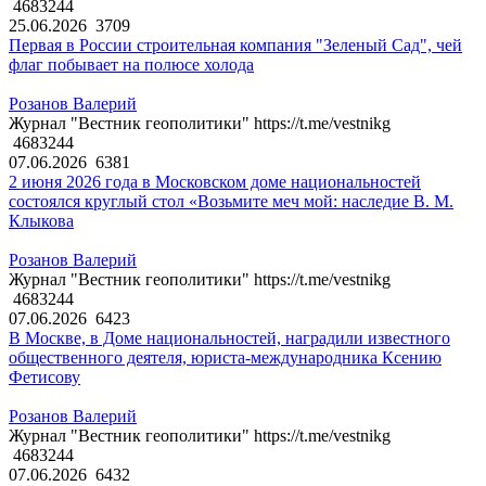
4683244
25.06.2026
3709
Первая в России строительная компания "Зеленый Сад", чей
флаг побывает на полюсе холода
Розанов Валерий
Журнал "Вестник геополитики" https://t.me/vestnikg
4683244
07.06.2026
6381
2 июня 2026 года в Московском доме национальностей
состоялся круглый стол «Возьмите меч мой: наследие В. М.
Клыкова
Розанов Валерий
Журнал "Вестник геополитики" https://t.me/vestnikg
4683244
07.06.2026
6423
В Москве, в Доме национальностей, наградили известного
общественного деятеля, юриста-международника Ксению
Фетисову
Розанов Валерий
Журнал "Вестник геополитики" https://t.me/vestnikg
4683244
07.06.2026
6432