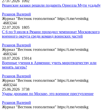
27.07.2026
1092
Рязанские казаки решили подарить Орнелла Мути усадьбу
Розанов Валерий
Журнал "Вестник геополитики" https://t.me/vestnikg
4683244
22.07.2026
1805
С 6 по 9 июля в Рязани проходил чемпионат Московского
военного округа среди команд воинских частей
Розанов Валерий
Журнал "Вестник геополитики" https://t.me/vestnikg
4683244
10.07.2026
15914
Военные учения в Армении: учить миротворчеству или
менять лагерь?
Розанов Валерий
Журнал "Вестник геополитики" https://t.me/vestnikg
4683244
25.06.2026
3738
Удары дронами по Москве- это военное преступление
Розанов Валерий
Журнал "Вестник геополитики" https://t.me/vestnikg