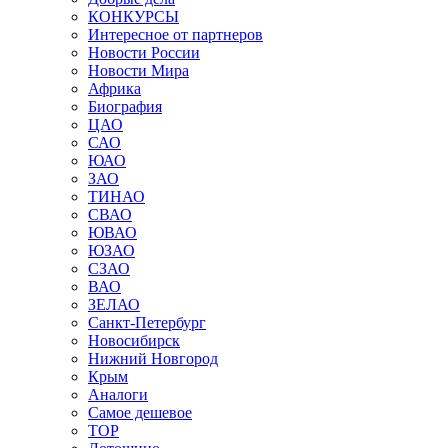
КОНКУРСЫ
Интересное от партнеров
Новости России
Новости Мира
Африка
Биография
ЦАО
САО
ЮАО
ЗАО
ТИНАО
СВАО
ЮВАО
ЮЗАО
СЗАО
ВАО
ЗЕЛАО
Санкт-Петербург
Новосибирск
Нижний Новгород
Крым
Аналоги
Самое дешевое
TOP