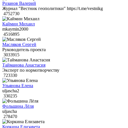
Розанов Валерий
Журнал "Вестник геополитики" https://t.me/vestnikg
4752730
Каймин Михаил
mkaymin2000
4516895
Масляков Сергей
Руководитель проекта
3033915
Тайманова Анастасия
Эксперт по нормотворчеству
723330
Ульянова Елена
uljascha2
330235
Фольшина Лёля
uljascha
278470
Коркина Елизавета