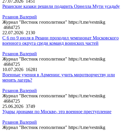
27.07.2026
1451
Рязанские казаки решили подарить Орнелла Мути усадьбу
Розанов Валерий
Журнал "Вестник геополитики" https://t.me/vestnikg
4684725
22.07.2026
2130
С 6 по 9 июля в Рязани проходил чемпионат Московского
военного округа среди команд воинских частей
Розанов Валерий
Журнал "Вестник геополитики" https://t.me/vestnikg
4684725
10.07.2026
16281
Военные учения в Армении: учить миротворчеству или
менять лагерь?
Розанов Валерий
Журнал "Вестник геополитики" https://t.me/vestnikg
4684725
25.06.2026
3749
Удары дронами по Москве- это военное преступление
Розанов Валерий
Журнал "Вестник геополитики" https://t.me/vestnikg