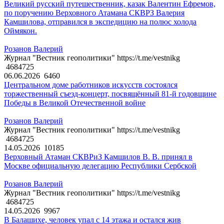
Великий русский путешественник, казак Валентин Ефремов,
по поручению Верховного Атамана СКВРЗ Валерия
Камшилова, отправился в экспедицию на полюс холода
Оймякон.
Розанов Валерий
Журнал "Вестник геополитики" https://t.me/vestnikg
4684725
06.06.2026
6460
Центральном доме работников искусств состоялся
торжественный съезд-концерт, посвящённый 81-й годовщине
Победы в Великой Отечественной войне
Розанов Валерий
Журнал "Вестник геополитики" https://t.me/vestnikg
4684725
14.05.2026
10185
Верховный Атаман СКВРиЗ Камшилов В. В. принял в
Москве официальную делегацию Республики Сербской
Розанов Валерий
Журнал "Вестник геополитики" https://t.me/vestnikg
4684725
14.05.2026
9967
В Балашихе, человек упал с 14 этажа и остался жив