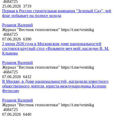
4684725
25.06.2026
3719
Первая в России строительная компания "Зеленый Сад", чей
флаг побывает на полюсе холода
Розанов Валерий
Журнал "Вестник геополитики" https://t.me/vestnikg
4684725
07.06.2026
6390
2 июня 2026 года в Московском доме национальностей
состоялся круглый стол «Возьмите меч мой: наследие В. М.
Клыкова
Розанов Валерий
Журнал "Вестник геополитики" https://t.me/vestnikg
4684725
07.06.2026
6432
В Москве, в Доме национальностей, наградили известного
общественного деятеля, юриста-международника Ксению
Фетисову
Розанов Валерий
Журнал "Вестник геополитики" https://t.me/vestnikg
4684725
07.06.2026
6440