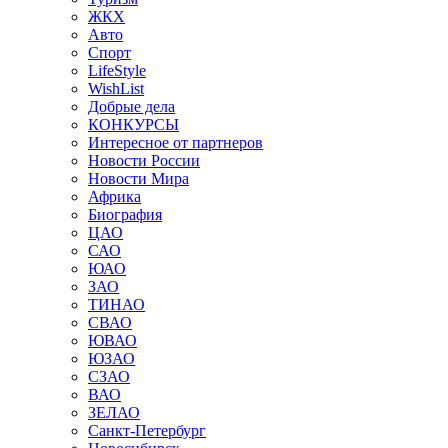
ЖКХ
Авто
Спорт
LifeStyle
WishList
Добрые дела
КОНКУРСЫ
Интересное от партнеров
Новости России
Новости Мира
Африка
Биография
ЦАО
САО
ЮАО
ЗАО
ТИНАО
СВАО
ЮВАО
ЮЗАО
СЗАО
ВАО
ЗЕЛАО
Санкт-Петербург