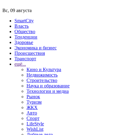
Вс, 09 августа
SmartCity
Власть
Общество
Тенденции
Здоровье
Экономика и бизнес
Происшествия
Транспорт
ещё...
Кино и Культура
Недвижимость
Строительство
Наука и образование
Технологии и медиа
Рынок
Туризм
ЖКХ
Авто
Спорт
LifeStyle
WishList
Добрые дела