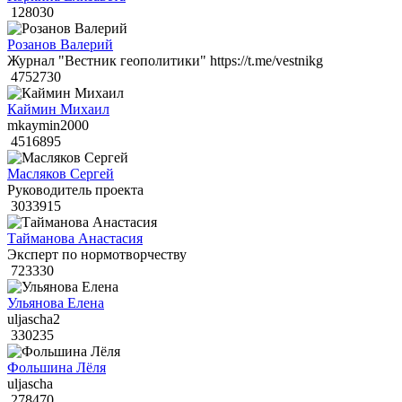
128030
Розанов Валерий
Журнал "Вестник геополитики" https://t.me/vestnikg
4752730
Каймин Михаил
mkaymin2000
4516895
Масляков Сергей
Руководитель проекта
3033915
Тайманова Анастасия
Эксперт по нормотворчеству
723330
Ульянова Елена
uljascha2
330235
Фольшина Лёля
uljascha
278470