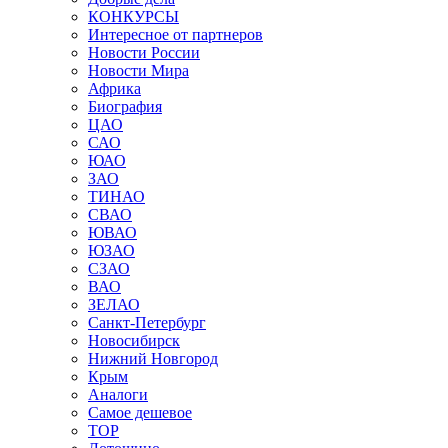
КОНКУРСЫ
Интересное от партнеров
Новости России
Новости Мира
Африка
Биография
ЦАО
САО
ЮАО
ЗАО
ТИНАО
СВАО
ЮВАО
ЮЗАО
СЗАО
ВАО
ЗЕЛАО
Санкт-Петербург
Новосибирск
Нижний Новгород
Крым
Аналоги
Самое дешевое
TOP