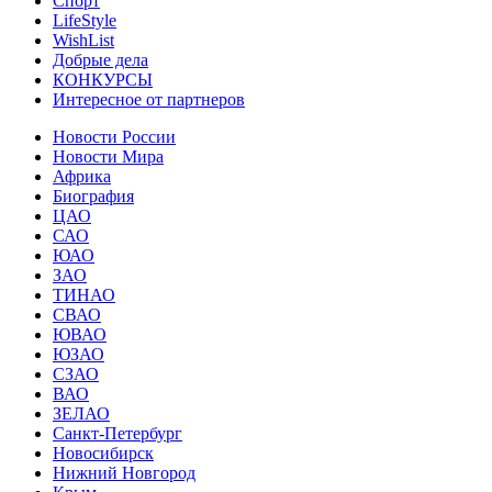
Спорт
LifeStyle
WishList
Добрые дела
КОНКУРСЫ
Интересное от партнеров
Новости России
Новости Мира
Африка
Биография
ЦАО
САО
ЮАО
ЗАО
ТИНАО
СВАО
ЮВАО
ЮЗАО
СЗАО
ВАО
ЗЕЛАО
Санкт-Петербург
Новосибирск
Нижний Новгород