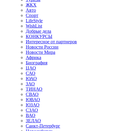
ЖКХ
Авто
Спорт
LifeStyle
WishList
Добрые дела
КОНКУРСЫ
Интересное от партнеров
Новости России
Новости Мира
Африка
Биография
ЦАО
САО
ЮАО
ЗАО
ТИНАО
СВАО
ЮВАО
ЮЗАО
СЗАО
ВАО
ЗЕЛАО
Санкт-Петербург