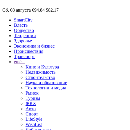
Сб, 08 августа
€94.84
$82.17
SmartCity
Власть
Общество
Тенденции
Здоровье
Экономика и бизнес
Происшествия
Транспорт
ещё...
Кино и Культура
Недвижимость
Строительство
Наука и образование
Технологии и медиа
Рынок
Туризм
ЖКХ
Авто
Спорт
LifeStyle
WishList
Добрые дела