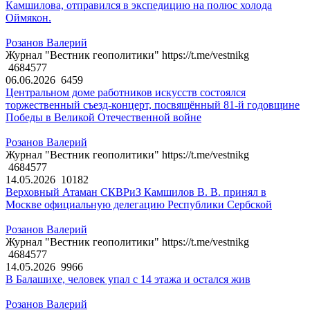
Камшилова, отправился в экспедицию на полюс холода
Оймякон.
Розанов Валерий
Журнал "Вестник геополитики" https://t.me/vestnikg
4684577
06.06.2026
6459
Центральном доме работников искусств состоялся
торжественный съезд-концерт, посвящённый 81-й годовщине
Победы в Великой Отечественной войне
Розанов Валерий
Журнал "Вестник геополитики" https://t.me/vestnikg
4684577
14.05.2026
10182
Верховный Атаман СКВРиЗ Камшилов В. В. принял в
Москве официальную делегацию Республики Сербской
Розанов Валерий
Журнал "Вестник геополитики" https://t.me/vestnikg
4684577
14.05.2026
9966
В Балашихе, человек упал с 14 этажа и остался жив
Розанов Валерий