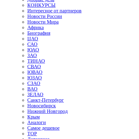
КОНКУРСЫ
Интересное от партнеров
Новости России
Новости Мира
Африка
Биография
ЦАО
САО
ЮАО
ЗАО
ТИНАО
СВАО
ЮВАО
ЮЗАО
СЗАО
ВАО
ЗЕЛАО
Санкт-Петербург
Новосибирск
Нижний Новгород
Крым
Аналоги
Самое дешевое
TOP