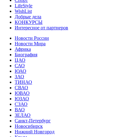
Спорт
LifeStyle
WishList
Добрые дела
КОНКУРСЫ
Интересное от партнеров
Новости России
Новости Мира
Африка
Биография
ЦАО
САО
ЮАО
ЗАО
ТИНАО
СВАО
ЮВАО
ЮЗАО
СЗАО
ВАО
ЗЕЛАО
Санкт-Петербург
Новосибирск
Нижний Новгород