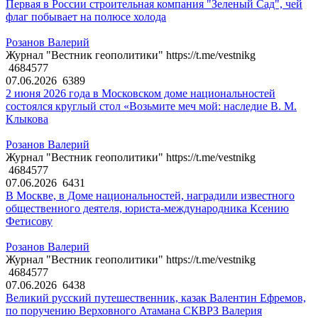
Первая в России строительная компания "Зеленый Сад", чей
флаг побывает на полюсе холода
Розанов Валерий
Журнал "Вестник геополитики" https://t.me/vestnikg
4684577
07.06.2026
6389
2 июня 2026 года в Московском доме национальностей
состоялся круглый стол «Возьмите меч мой: наследие В. М.
Клыкова
Розанов Валерий
Журнал "Вестник геополитики" https://t.me/vestnikg
4684577
07.06.2026
6431
В Москве, в Доме национальностей, наградили известного
общественного деятеля, юриста-международника Ксению
Фетисову
Розанов Валерий
Журнал "Вестник геополитики" https://t.me/vestnikg
4684577
07.06.2026
6438
Великий русский путешественник, казак Валентин Ефремов,
по поручению Верховного Атамана СКВРЗ Валерия