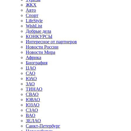
ЖКХ
Авто
Спорт
LifeStyle
WishList
Добрые дела
КОНКУРСЫ
Интересное от партнеров
Новости России
Новости Мира
Африка
Биография
ЦАО
САО
ЮАО
ЗАО
ТИНАО
СВАО
ЮВАО
ЮЗАО
СЗАО
ВАО
ЗЕЛАО
Санкт-Петербург