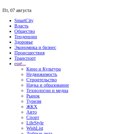
Пт, 07 августа
SmartCity
Власть
Общество
Тенденции
Здоровье
Экономика и бизнес
Происшествия
Транспорт
ещё...
Кино и Культура
Недвижимость
Строительство
Наука и образование
Технологии и медиа
Рынок
Туризм
ЖКХ
Авто
Спорт
LifeStyle
WishList
Добрые дела