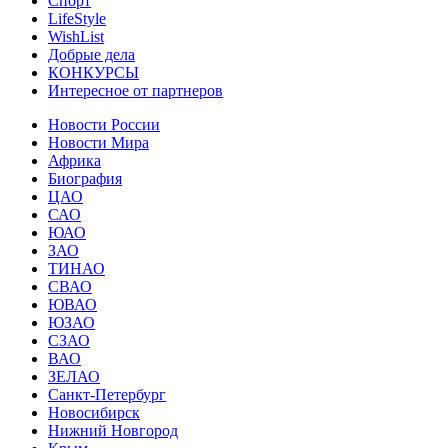
Спорт
LifeStyle
WishList
Добрые дела
КОНКУРСЫ
Интересное от партнеров
Новости России
Новости Мира
Африка
Биография
ЦАО
САО
ЮАО
ЗАО
ТИНАО
СВАО
ЮВАО
ЮЗАО
СЗАО
ВАО
ЗЕЛАО
Санкт-Петербург
Новосибирск
Нижний Новгород