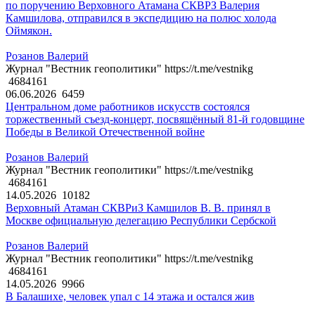
по поручению Верховного Атамана СКВРЗ Валерия
Камшилова, отправился в экспедицию на полюс холода
Оймякон.
Розанов Валерий
Журнал "Вестник геополитики" https://t.me/vestnikg
4684161
06.06.2026
6459
Центральном доме работников искусств состоялся
торжественный съезд-концерт, посвящённый 81-й годовщине
Победы в Великой Отечественной войне
Розанов Валерий
Журнал "Вестник геополитики" https://t.me/vestnikg
4684161
14.05.2026
10182
Верховный Атаман СКВРиЗ Камшилов В. В. принял в
Москве официальную делегацию Республики Сербской
Розанов Валерий
Журнал "Вестник геополитики" https://t.me/vestnikg
4684161
14.05.2026
9966
В Балашихе, человек упал с 14 этажа и остался жив