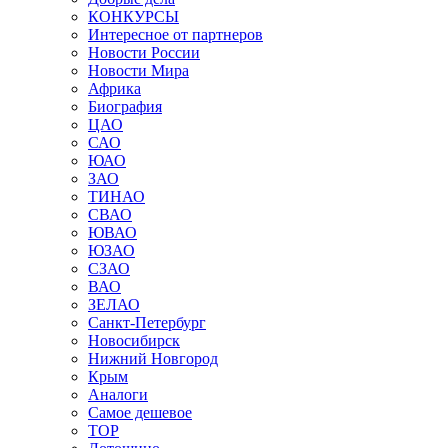
КОНКУРСЫ
Интересное от партнеров
Новости России
Новости Мира
Африка
Биография
ЦАО
САО
ЮАО
ЗАО
ТИНАО
СВАО
ЮВАО
ЮЗАО
СЗАО
ВАО
ЗЕЛАО
Санкт-Петербург
Новосибирск
Нижний Новгород
Крым
Аналоги
Самое дешевое
TOP