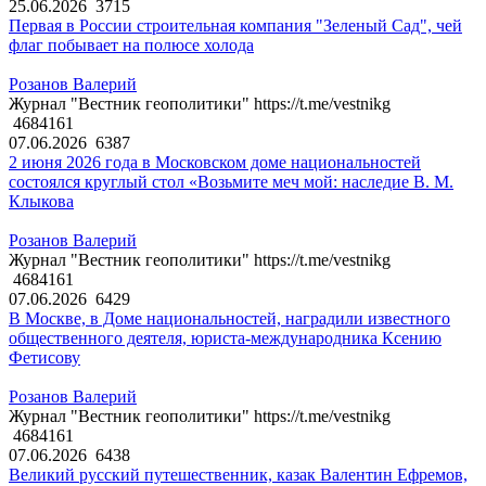
25.06.2026
3715
Первая в России строительная компания "Зеленый Сад", чей
флаг побывает на полюсе холода
Розанов Валерий
Журнал "Вестник геополитики" https://t.me/vestnikg
4684161
07.06.2026
6387
2 июня 2026 года в Московском доме национальностей
состоялся круглый стол «Возьмите меч мой: наследие В. М.
Клыкова
Розанов Валерий
Журнал "Вестник геополитики" https://t.me/vestnikg
4684161
07.06.2026
6429
В Москве, в Доме национальностей, наградили известного
общественного деятеля, юриста-международника Ксению
Фетисову
Розанов Валерий
Журнал "Вестник геополитики" https://t.me/vestnikg
4684161
07.06.2026
6438
Великий русский путешественник, казак Валентин Ефремов,