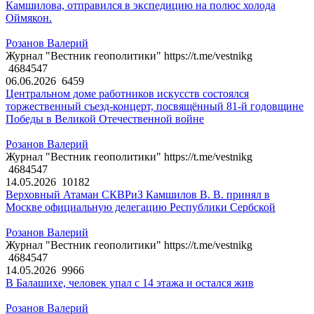
Камшилова, отправился в экспедицию на полюс холода
Оймякон.
Розанов Валерий
Журнал "Вестник геополитики" https://t.me/vestnikg
4684547
06.06.2026
6459
Центральном доме работников искусств состоялся
торжественный съезд-концерт, посвящённый 81-й годовщине
Победы в Великой Отечественной войне
Розанов Валерий
Журнал "Вестник геополитики" https://t.me/vestnikg
4684547
14.05.2026
10182
Верховный Атаман СКВРиЗ Камшилов В. В. принял в
Москве официальную делегацию Республики Сербской
Розанов Валерий
Журнал "Вестник геополитики" https://t.me/vestnikg
4684547
14.05.2026
9966
В Балашихе, человек упал с 14 этажа и остался жив
Розанов Валерий