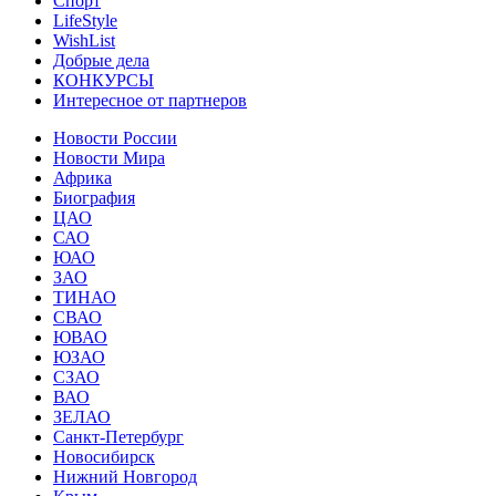
Спорт
LifeStyle
WishList
Добрые дела
КОНКУРСЫ
Интересное от партнеров
Новости России
Новости Мира
Африка
Биография
ЦАО
САО
ЮАО
ЗАО
ТИНАО
СВАО
ЮВАО
ЮЗАО
СЗАО
ВАО
ЗЕЛАО
Санкт-Петербург
Новосибирск
Нижний Новгород