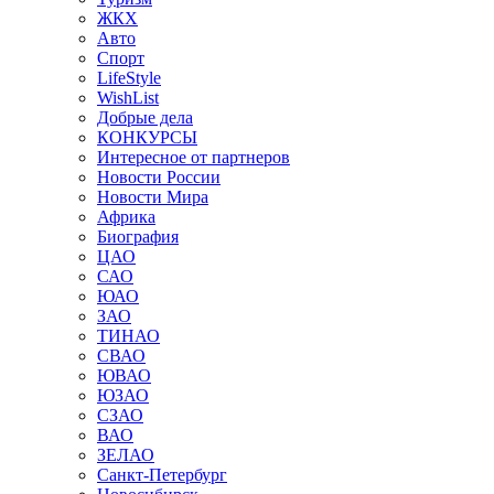
ЖКХ
Авто
Спорт
LifeStyle
WishList
Добрые дела
КОНКУРСЫ
Интересное от партнеров
Новости России
Новости Мира
Африка
Биография
ЦАО
САО
ЮАО
ЗАО
ТИНАО
СВАО
ЮВАО
ЮЗАО
СЗАО
ВАО
ЗЕЛАО
Санкт-Петербург