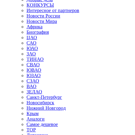
КОНКУРСЫ
Интересное от партнеров
Новости России
Новости Мира
Африка
Биография
ЦАО
САО
ЮАО
ЗАО
ТИНАО
СВАО
ЮВАО
ЮЗАО
СЗАО
ВАО
ЗЕЛАО
Санкт-Петербург
Новосибирск
Нижний Новгород
Крым
Аналоги
Самое дешевое
TOP