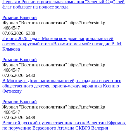
Первая в России строительная компания "Зеленый Сад", чей
флаг побывает на полюсе холода
Розанов Валерий
Журнал "Вестник геополитики" https://t.me/vestnikg
4684547
07.06.2026
6388
2 июня 2026 года в Московском доме национальностей
состоялся круглый стол «Возьмите меч мой: наследие В. М.
Клыкова
Розанов Валерий
Журнал "Вестник геополитики" https://t.me/vestnikg
4684547
07.06.2026
6430
В Москве, в Доме национальностей, наградили известного
общественного деятеля, юриста-международника Ксению
Фетисову
Розанов Валерий
Журнал "Вестник геополитики" https://t.me/vestnikg
4684547
07.06.2026
6438
Великий русский путешественник, казак Валентин Ефремов,
по поручению Верховного Атамана СКВРЗ Валерия