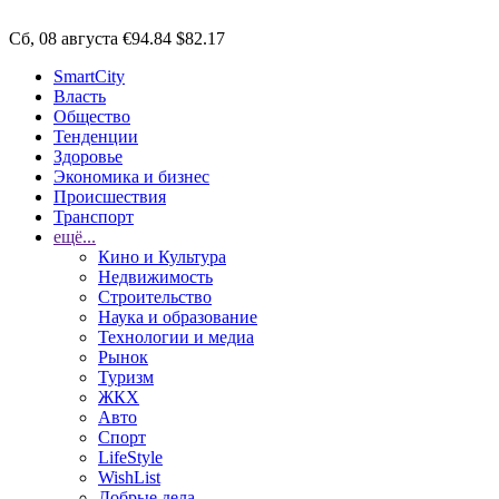
Сб, 08 августа
€94.84
$82.17
SmartCity
Власть
Общество
Тенденции
Здоровье
Экономика и бизнес
Происшествия
Транспорт
ещё...
Кино и Культура
Недвижимость
Строительство
Наука и образование
Технологии и медиа
Рынок
Туризм
ЖКХ
Авто
Спорт
LifeStyle
WishList
Добрые дела