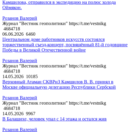
Камшилова, отправился в экспедицию на полюс холода
Оймякон.
Розанов Валерий
Журнал "Вестник геополитики" https://t.me/vestnikg
4684718
06.06.2026
6460
Центральном доме работников искусств состоялся
торжественный съезд-концерт, посвящённый 81-й годовщине
Победы в Великой Отечественной войне
Розанов Валерий
Журнал "Вестник геополитики" https://t.me/vestnikg
4684718
14.05.2026
10185
Верховный Атаман СКВРиЗ Камшилов В. В. принял в
Москве официальную делегацию Республики Сербской
Розанов Валерий
Журнал "Вестник геополитики" https://t.me/vestnikg
4684718
14.05.2026
9967
В Балашихе, человек упал с 14 этажа и остался жив
Розанов Валерий