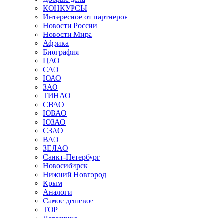
КОНКУРСЫ
Интересное от партнеров
Новости России
Новости Мира
Африка
Биография
ЦАО
САО
ЮАО
ЗАО
ТИНАО
СВАО
ЮВАО
ЮЗАО
СЗАО
ВАО
ЗЕЛАО
Санкт-Петербург
Новосибирск
Нижний Новгород
Крым
Аналоги
Самое дешевое
TOP