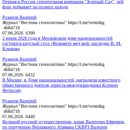
Первая в России строительная компания "Зеленый Сад", чей
флаг побывает на полюсе холода
Розанов Валерий
Журнал "Вестник геополитики" https://t.me/vestnikg
4684718
07.06.2026
6390
2 июня 2026 года в Московском доме национальностей
состоялся круглый стол «Возьмите меч мой: наследие В. М.
Клыкова
Розанов Валерий
Журнал "Вестник геополитики" https://t.me/vestnikg
4684718
07.06.2026
6432
В Москве, в Доме национальностей, наградили известного
общественного деятеля, юриста-международника Ксению
Фетисову
Розанов Валерий
Журнал "Вестник геополитики" https://t.me/vestnikg
4684718
07.06.2026
6440
Великий русский путешественник, казак Валентин Ефремов,
по поручению Верховного Атамана СКВРЗ Валерия