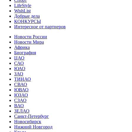
Спорт
LifeStyle
WishList
Добрые дела
КОНКУРСЫ
Интересное от партнеров
Новости России
Новости Мира
Африка
Биография
ЦАО
САО
ЮАО
ЗАО
ТИНАО
СВАО
ЮВАО
ЮЗАО
СЗАО
ВАО
ЗЕЛАО
Санкт-Петербург
Новосибирск
Нижний Новгород