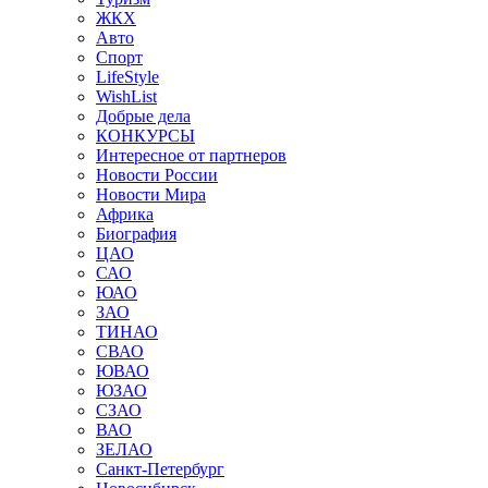
ЖКХ
Авто
Спорт
LifeStyle
WishList
Добрые дела
КОНКУРСЫ
Интересное от партнеров
Новости России
Новости Мира
Африка
Биография
ЦАО
САО
ЮАО
ЗАО
ТИНАО
СВАО
ЮВАО
ЮЗАО
СЗАО
ВАО
ЗЕЛАО
Санкт-Петербург